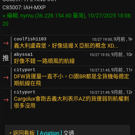
※ 編輯: nyrnu (36.228.154.60 臺灣), 10/27/2025 18:08:
9月前
, 9
coolfish1103
10/27 19:00,
F
→
義大利盧森堡，好像這邊Ｘ亞航的概念 XD...
9月前
, 10
abyssa1
10/27 19:53,
F
推
好像不錯 一路順風的航線
9月前
, 11
cityport
10/27 21:45,
F
→
DFW貨運量一直不小，CI跟BR都是全貨機每週定
期航線在飛
9月前
, 12
cityport
10/27 21:49,
F
→
Cargolux會跑去義大利表示AZ的貨運弱到航權剩
很多沒用
‣
返回看板
[
Aviation
]
交通