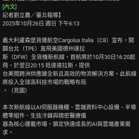
[內文]
記者劉立農／臺北報導】

2025年10月26日 週日 下午6:13

義大利盧森堡貨運航空Cargolux Italia（C8）宣布，開
闢台北（TPE）直飛美國德州達拉

斯（DFW）全貨機新航線，首航將於10月30日16:20起
飛，於翌日20:15 抵達達拉斯，提供

台美間跨洲供應鏈全新且高效的物流解決方案。此航線
將投入全球高科技市場的戰略布局

。（見圖）

本次新航線以AI伺服器機櫃、雲端資料中心設備、半導
體零組件、生技冷鏈與精密醫療儀

器為核心運載市場，鎖定快速成長的AI與雲端產業需
求。
