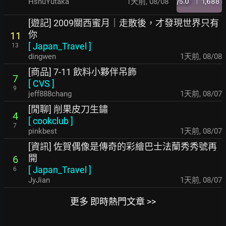
HsnuYutaka
1天前
,
08/08
[遊記] 2009關西蜜月｜走散後，才發現世界只有
你
11
[
Japan_Travel
]
13
dingwen
1天前
,
08/08
[商品] 7-11 飲料小夥伴吊飾
7
[
CVS
]
9
jeff888chang
1天前
,
08/07
[閒聊] 削果皮刀生鏽
4
[
cookclub
]
7
pinkbest
1天前
,
08/07
[資訊] 佐賀偶像是傳奇的彩繪巴士法蘭秀秀號再
開
6
[
Japan_Travel
]
6
JyJian
1天前
,
08/07
更多 即時熱門文章 >>