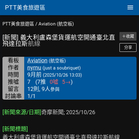
PTT
美食旅遊區
PTT美食旅遊區
/
Aviation (航空板)
[新聞] 義大利盧森堡貨運航空開通臺北直
＋收藏
飛達拉斯
航線
分享
看板
Aviation
(航空板)
作者
nyrnu
(just a soubriquet)
時間
9月前
(2025/10/26 13:03)
推噓
7
(
7
推
0
噓
5
→
)
留言
12則, 9人
參與
討論串
1/1
[新聞來源/日期]
奇摩新聞; 2025/10/26

[新聞標題]