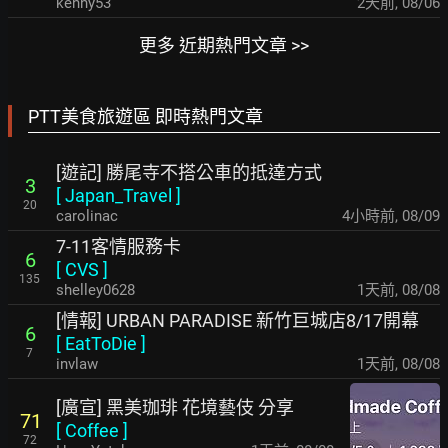
kenny53
2天前
,
08/06
更多 近期熱門文章 >>
PTT美食旅遊區 即時熱門文章
[遊記] 勝尾寺不搭公車的抵達方式
3
[
Japan_Travel
]
20
carolinac
4小時前
,
08/09
7-11客情服務卡
6
[
CVS
]
135
shelley0628
1天前
,
08/08
[情報] URBAN PARADISE 新竹巨城店8/17開幕
6
[
EatToDie
]
7
invlaw
1天前
,
08/08
[廣宣] 黑美珈琲 花境藝伎 分享
71
[
Coffee
]
72