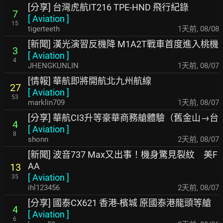
[分享] 台灣虎航IT216 TPE-HND 飛行紀錄
7
[
Aviation
]
15
tigerteeth
1天前
,
08/08
[新聞] 漢光演習反機降 M1A2T戰車首度進入桃機
3
[
Aviation
]
4
JHENGKUNLIN
1天前
,
08/07
[情報] 華航即將開航北九州航線
27
[
Aviation
]
53
marklin709
1天前
,
08/07
[分享] 華航CI3升等豪華商務艙體驗（舊金山→台
4
[
Aviation
]
8
shonn
2天前
,
08/07
[新聞] 波音737 Max又出事！機身驚見裂紋 美F
AA
13
[
Aviation
]
35
ihl123456
2天前
,
08/07
[分享] 國泰CX621 香港-檳城 原國泰港龍頭等艙
4
[
Aviation
]
6