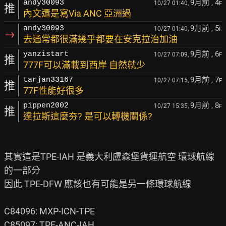
9月前
, 4
andy30093
10/27 01:40,
F
推
內文還是寫Via ANC 亞洲過
9月前
, 5
andy30093
10/27 01:40,
F
→
去通常都很滿幾乎都要在安克拉治加油
9月前
, 6
yanzistart
10/27 07:09,
F
推
777F可以滿載到西岸 自然就少
9月前
, 7
tarjan33167
10/27 07:15,
F
推
77F性能好很多
9月前
, 8
pippen2002
10/27 15:35,
F
推
達拉斯這麼夯? 是可以轉機關係?
其實這是TPE-IAH 是義大利盧森堡貨運航空 環球航線
的一部分

因此 TPE-DFW 應該也有可能是另一條環球航線

C84096: MXP-ICN-TPE

C85097: TPE-ANC-IAH
