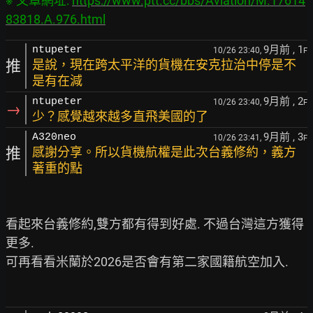
※ 文章網址: 
https://www.ptt.cc/bbs/Aviation/M.17614
83818.A.976.html
9月前
, 1
ntupeter
10/26 23:40,
F
推
是說，現在跨太平洋的貨機在安克拉治中停是不
是有在減
9月前
, 2
ntupeter
10/26 23:40,
F
→
少？感覺越來越多直飛美國的了
9月前
, 3
A320neo
10/26 23:41,
F
推
感謝分享。所以貨機航權是此次台義修約，義方
著重的點
看起來台義修約,雙方都有得到好處. 不過台灣這方獲得
更多.

可再看看米蘭於2026是否會有第二家國籍航空加入.
