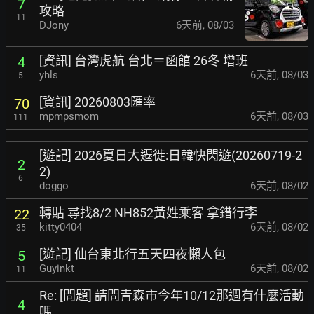
7
攻略
11
DJony
6天前
,
08/03
[資訊] 台灣虎航 台北＝函館 26冬 增班
4
yhls
6天前
,
08/03
5
[資訊] 20260803匯率
70
mpmpsmom
6天前
,
08/03
111
[遊記] 2026夏日大遷徙:日韓快閃遊(20260719-2
2
2)
6
doggo
6天前
,
08/02
轉貼 尋找8/2 NH852黃姓乘客 拿錯行李
22
kitty0404
6天前
,
08/02
35
[遊記] 仙台東北行五天四夜懶人包
5
Guyinkt
6天前
,
08/02
11
Re: [問題] 請問青森市今年10/12那週有什麼活動
4
嗎