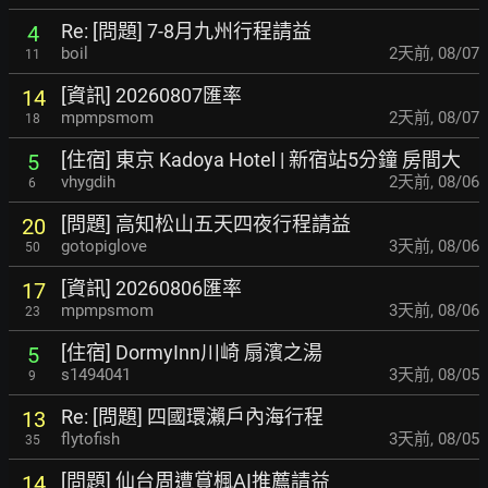
Re: [問題] 7-8月九州行程請益
4
boil
2天前
,
08/07
11
[資訊] 20260807匯率
14
mpmpsmom
2天前
,
08/07
18
[住宿] 東京 Kadoya Hotel | 新宿站5分鐘 房間大
5
vhygdih
2天前
,
08/06
6
[問題] 高知松山五天四夜行程請益
20
gotopiglove
3天前
,
08/06
50
[資訊] 20260806匯率
17
mpmpsmom
3天前
,
08/06
23
[住宿] DormyInn川崎 扇濱之湯
5
s1494041
3天前
,
08/05
9
Re: [問題] 四國環瀨戶內海行程
13
flytofish
3天前
,
08/05
35
[問題] 仙台周遭賞楓AI推薦請益
14