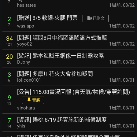
7
hesitates
1周前
,
08/02
[贈送] 8/5 軟銀-火腿 門票
2
已刪文
7
wasiapo
1周前
,
08/02
[問題] 請問8月中福岡溫降溫方式推薦
34
yoyo02
1周前
,
08/02
121
[遊記] 熊本海賊王銅像一日制霸攻略
20
DJony
1周前
,
08/02
26
[問題] 多摩川花火大會參加疑問
3
lolicon0101
1周前
,
08/01
6
[公告] 115.08實況回報 (含天氣/物候/穿著詢問)
9
置底
13
sinohara
1周前
,
08/01
[資訊] 樂桃 8/19 起實施新的補償制度
7
yhls
1周前
,
08/01
14