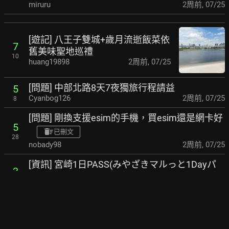
miruru
2周前
,
07/25
[遊記] 八王子雙城+歲月流逝飯菜依
7
舊美味聖地巡禮
10
huang19898
2周前
,
07/25
[問題] 中部北路8天7夜獨旅行程請益
5
Cyanbog126
2周前
,
07/25
8
[問題] 剛換支援esim的手機，買esim還是網卡好
5
已刪文
28
nobady98
2周前
,
07/25
[資訊] 宮崎1日PASS(みやざきマルっと1Dayパ
3
ス)
6
JyJian
2周前
,
07/25
[問題] 四國環瀨戶內海行程
18
flytofish
2周前
,
07/24
66