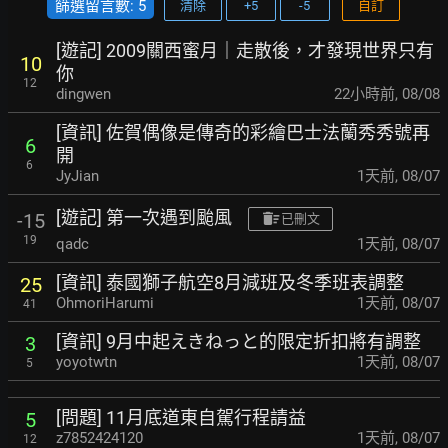
篩選留言數: 5
清除
+5
-5
自訂
[遊記] 2009關西蜜月｜走散後，才發現世界只有
10
你
12
dingwen
22小時前
,
08/08
[資訊] 佐賀偶像是傳奇的彩繪巴士法蘭秀秀號再
6
開
6
JyJian
1天前
,
08/07
[遊記] 第一次遇到颱風
-15
已刪文
19
qadc
1天前
,
08/07
[資訊] 泰國獅子航空8月減班及冬季班表調整
25
OhmoriHarumi
1天前
,
08/07
41
[資訊] 9月中起えきねっと的限定折扣將有調整
3
yoyotwtn
1天前
,
08/07
5
[問題] 11月底道東自駕行程請益
5
z7852424120
1天前
,
08/07
12