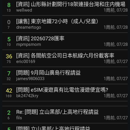
[資訊] 山形縣計劃開行18架連接台灣和庄内機場
8
wellwed
1周前
,
07/28
13
[讓售] 東京地鐵72小時（成人/兒童）
0
dreamertogo
1周前
,
07/28
7
[資訊] 20260728匯率
5
mpmpsmom
1周前
,
07/28
10
[資訊] 各間航空公司日本航線六月份載客率
36
eric00169
1周前
,
07/27
75
[問題] 9月岡山廣島行程請益
7
james9806033
1周前
,
07/27
32
[問題] eSIM漫遊真有比電信漫遊便宜嗎?
42
bk24742kry
1周前
,
07/27
169
Re: [問題] 立山黑部/上高地行程請益
2
fils
1周前
,
07/27
6
[問題] 立山黑部/上高地行程請益
5