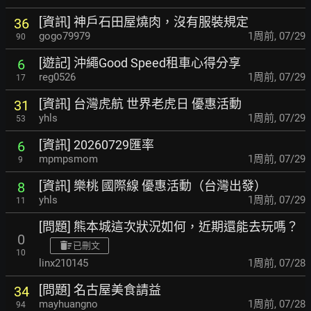
[資訊] 神戶石田屋燒肉，沒有服裝規定
36
gogo79979
1周前
,
07/29
90
[遊記] 沖繩Good Speed租車心得分享
6
reg0526
1周前
,
07/29
17
[資訊] 台灣虎航 世界老虎日 優惠活動
31
yhls
1周前
,
07/29
53
[資訊] 20260729匯率
6
mpmpsmom
1周前
,
07/29
9
[資訊] 樂桃 國際線 優惠活動（台灣出發）
8
yhls
1周前
,
07/29
11
[問題] 熊本城這次狀況如何，近期還能去玩嗎？
0
已刪文
10
linx210145
1周前
,
07/28
[問題] 名古屋美食請益
34
mayhuangno
1周前
,
07/28
94