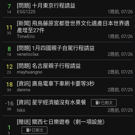
[問題] 十月東京行程請益
7
EGG1225
1周前
,
07/26
14
[新聞] 飛鳥藤原宮都登世界文化遺產
日本世界遺
11
產增至27件
35
TimeEric
1周前
,
07/26
[問題] 1月四國親子自駕行程請益
8
venetoclax
2周前
,
07/26
18
[問題] 名古屋親子行程請益
12
mayhuangno
2周前
,
07/25
23
[資訊] 廣島電車下車刷卡要等3秒
18
danms
2周前
,
07/25
39
[資訊] 星宇經濟艙沒有水果餐
-16
已刪文
38
hikii
2周前
,
07/25
[贈送] 關西七日樂遊卷（剩一項設施）
1
已刪文
5