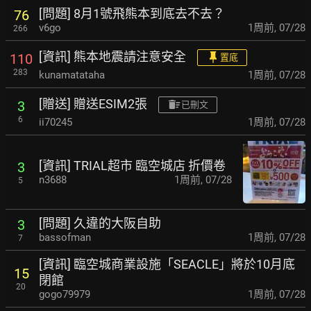
[問題] 8月1號飛熊本到底去不去？
76
v6go
1周前
,
07/28
266
[資訊] 熊本地震請注意安全
110
置底
283
kunamatataha
1周前
,
07/28
[贈送] 贈送ESIM2張
3
已刪文
6
ii70245
1周前
,
07/28
[資訊] TRIAL超市 臨空城店 折價卷
3
n3688
1周前
,
07/28
5
[問題] 久違的大阪自助
3
bassofman
1周前
,
07/28
7
[資訊] 臨空城商業設施「SEACLE」將於10月底
15
閉館
20
gogo79979
1周前
,
07/28