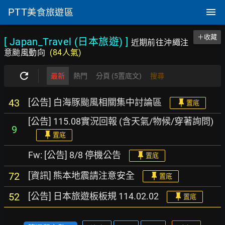
PTT
美食旅遊區
＋收藏
[ Japan_Travel (日本旅遊)
]
近期前往沖繩注
意颱風動向
(84人氣)
最新
熱門
分頁 (5置底文)
搜尋
[公告] 白海豚颱風相關集中討論區
43
置底
[公告] 115.08實況回報 (含天氣/物候/穿著詢問)
9
置底
Fw: [公告] 8/8 停機公告
置底
[資訊] 熊本地震請注意安全
72
置底
[公告] 日本旅遊板板規 114.02.02
52
置底