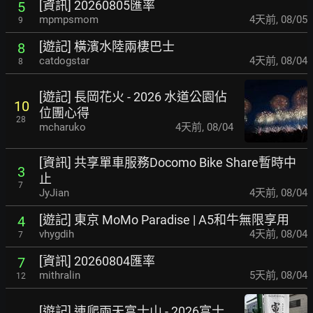
[資訊] 20260805匯率
5
mpmpsmom
4天前
,
08/05
9
[遊記] 橫濱水陸兩棲巴士
8
catdogstar
4天前
,
08/04
8
[遊記] 長岡花火 - 2026 水道公園佔
10
位團心得
28
mcharuko
4天前
,
08/04
[資訊] 共享單車服務Docomo Bike Share暫時中
3
止
7
JyJian
4天前
,
08/04
[遊記] 東京 MoMo Paradise | A5和牛無限享用
4
vhygdih
4天前
,
08/04
7
[資訊] 20260804匯率
7
mithralin
5天前
,
08/04
12
[遊記] 連爬兩天富士山 - 2026富士