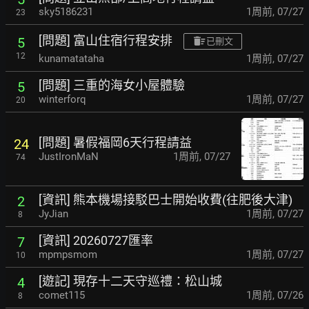
sky5186231
1周前
,
07/27
23
[問題] 富山住宿行程安排
5
已刪文
12
kunamatataha
1周前
,
07/27
[問題] 三重的海女小屋體驗
5
winterforq
1周前
,
07/27
20
[問題] 暑假福岡6天行程請益
24
JustIronMaN
1周前
,
07/27
74
[資訊] 熊本機場接駁巴士開始收費(往肥後大津)
2
JyJian
1周前
,
07/27
8
[資訊] 20260727匯率
7
mpmpsmom
1周前
,
07/27
10
[遊記] 現存十二天守巡禮：松山城
4
comet115
1周前
,
07/26
8