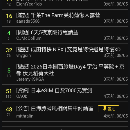
EightYear1do
3天前
,
08/05
42
[遊記] 千葉The Farm芙莉蓮懶人露營
16
aaasds5566
3天前
,
08/05
18
[問題] 6天5夜京阪行程請益
4
CJMcCollum
3天前
,
08/05
5
[遊記] 成田特快 N'EX | 究竟是特快還是特慢XD
32
vhygdih
3天前
,
08/05
76
[遊記] 2026日本關西旅遊Day4 宇治 平等院 + 京
5
都 伏見稻荷大社
13
JeremyKSKGA
3天前
,
08/05
[資訊] 日本eSIM 自費7000元實測
51
OAOb
4天前
,
08/05
115
[公告] 白海豚颱風相關集中討論區
48
置底
71
mithralin
4天前
,
08/05