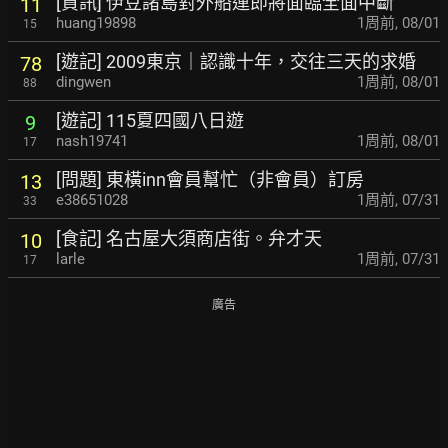
[資訊] 伊豆諸島對外船運即將面臨全面中斷
11
huang19898
1周前
,
08/01
15
[遊記] 2009東京｜認識十年，交往三天的求婚
78
dingwen
1周前
,
08/01
88
[遊記] 115夏四國八日遊
9
nash19741
1周前
,
08/01
17
[問題] 東橫inn會員幫忙（非會員）訂房
13
e38651028
1周前
,
07/31
33
[食記] 名古屋大須商店街。弁才天
10
larle
1周前
,
07/31
17
廣告