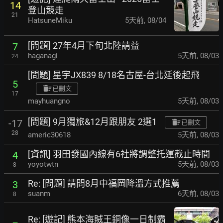
14
登山競走
21
HatsuneMiku
5天前
,
08/04
[問題] 27年4月下旬北陸請益
7
haganagi
5天前
,
08/03
24
[問題] 星宇JX839 8/18名古屋-台北延後起飛
5
已刪文
17
mayhuangno
5天前
,
08/03
[問題] 9月獨旅&12月跟朋友 2選1
-17
已刪文
28
americ30618
5天前
,
08/03
[資訊] 羽田發國內線有6社將調整托運截止時間
4
yoyotwtn
5天前
,
08/03
8
Re: [問題] 請問8月中福岡降溫方式推薦
3
suanm
6天前
,
08/03
8
Re: [遊記] 熊本海賊王銅像一日制霸