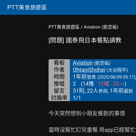
PTT
美食旅遊區
PTT美食旅遊區
/
Aviation (航空板)
[問題] 國泰飛日本餐點請教
看板
Aviation
(航空板)
作者
OhtaniShohei
(大谷翔平)
時間
1年前
發表
(2025/08/09 05:11)
推噓
2
(
14
推
12
噓
25
→
)
留言
51則, 22人
, 1年前
參與
最新
討論串
1/1
今天突然想到小朋友餐飲的事情

當時沒幫忙訂兒童餐 用app已經幫忙