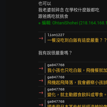
也可以

我老婆就碎念 在學校什麼飯都吃

※ 編輯: OhtaniShohei (218.164.168.
lion1227
→
一餐沒吃到白飯有這麼嚴重？
ga047768
→
我小孩也只吃白飯，飛機餐就
ga047768
→
飛機起飛降落，我會觀察小孩
ga047768
→
變化，就主動餵食飲料或零食
ga047768
→
國泰飛日本某些航班經濟艙好