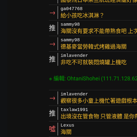
ga047768
→
給小孩吃冰淇淋？
sammy98
推
海關沒有要求不能帶熟食吧 上
sammy98
→
德基麥當勞韓式烤雞過海關
imlavender
推
非吃不可就裝悶燒罐上機吃
※ 編輯: OhtaniShohei (111.71.128.6
imlavender
→
觀察很多小童上機忙著遊戲根本
taxlaw1991
推
出境沒在管食物 只管液體 是
Lexus
噓
海關