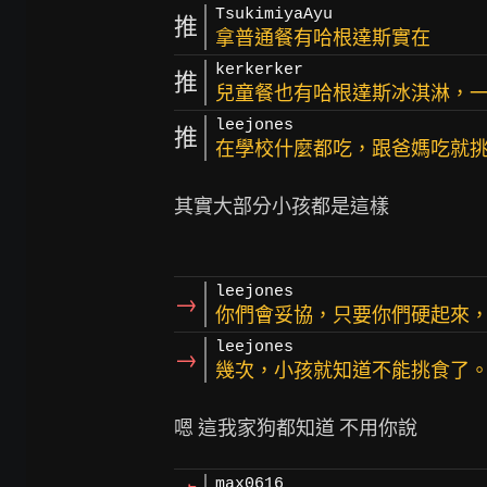
TsukimiyaAyu
推
拿普通餐有哈根達斯實在
kerkerker
推
兒童餐也有哈根達斯冰淇淋，
leejones
推
在學校什麼都吃，跟爸媽吃就
其實大部分小孩都是這樣

leejones
→
你們會妥協，只要你們硬起來
leejones
→
幾次，小孩就知道不能挑食了
max0616