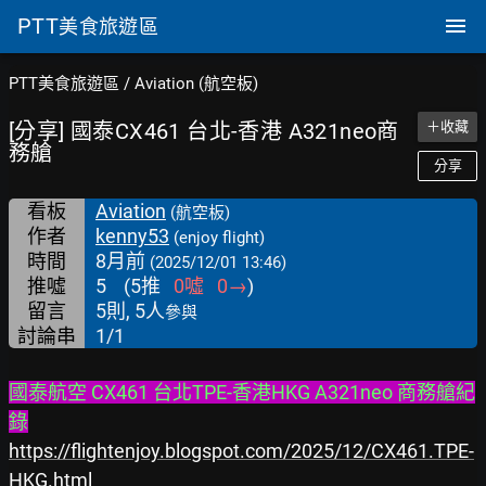
PTT
美食旅遊區
PTT美食旅遊區
/
Aviation (航空板)
[分享] 國泰CX461 台北-香港 A321neo商
＋收藏
務艙
分享
看板
Aviation
(航空板)
作者
kenny53
(enjoy flight)
時間
8月前
(2025/12/01 13:46)
推噓
5
(
5
推
0
噓
0
→
)
留言
5則, 5人
參與
討論串
1/1
國泰航空 CX461 台北TPE-香港HKG A321neo 商務艙紀
錄
https://flightenjoy.blogspot.com/2025/12/CX461.TPE-
HKG.html