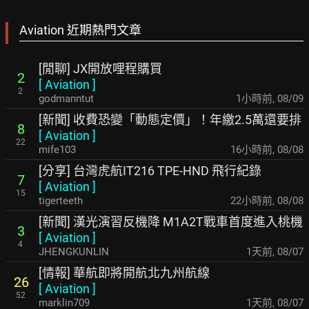
Aviation 近期熱門文章
[閒聊] JX開放哩程購買
2
[
Aviation
]
2
godmanntut
1小時前
,
08/09
[新聞] 收費恐變「動態定價」！年繳2.5萬還要排
8
[
Aviation
]
22
mife103
16小時前
,
08/08
[分享] 台灣虎航IT216 TPE-HND 飛行紀錄
7
[
Aviation
]
15
tigerteeth
22小時前
,
08/08
[新聞] 漢光演習反機降 M1A2T戰車首度進入桃機
3
[
Aviation
]
4
JHENGKUNLIN
1天前
,
08/07
[情報] 華航即將開航北九州航線
26
[
Aviation
]
52
marklin709
1天前
,
08/07