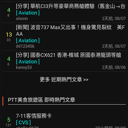
[分享] 華航CI3升等豪華商務艙體驗（舊金山→台
4
[
Aviation
]
8
shonn
2天前
,
08/07
[新聞] 波音737 Max又出事！機身驚見裂紋 美F
AA
13
[
Aviation
]
33
ihl123456
2天前
,
08/07
[分享] 國泰CX621 香港-檳城 原國泰港龍頭等艙
4
[
Aviation
]
6
kenny53
2天前
,
08/06
更多 近期熱門文章 >>
PTT美食旅遊區 即時熱門文章
7-11客情服務卡
5
[
CVS
]
131