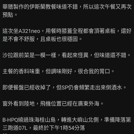
華膳製作的伊斯蘭教餐味道不錯，所以這次午餐又再次
預點。

這次坐A321neo，用餐時膝蓋全程都會頂著桌板，還好
是不會不舒服，且桌板也很穩固。

沙拉跟前菜是一模一樣，看起來怪異，但味道還不錯。

主餐的香料味重，但調味剛好，很合我的胃口。

即便餐盤已經收掉了，但SP仍會頻繁走出來倒酒水。

窗外看到陸地，飛機位置已經在廣東外海。

B-HPQ繞過珠海桂山島，轉進大嶼山北側，準備降落第
三跑道07L，最終於下午1時54分落
