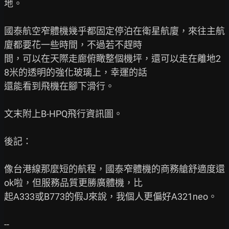
地。

國泰航空窄體機幾乎都固定停泊在衛星航廈，來往主航
廈都要花一些時間，不過若不趕時

間，可以在天際走廊俯瞰整個機坪，還可以走在離地2
8米的透明的強化玻璃上，幸運的話

還能看到飛機在腳下滑行。

文末附上B-HPQ飛行資訊圖。

後記：

像台港線那麼短的航程，國泰窄體機的商務艙舒適度還
ok啦，但服務品質更勝廣體機，比

起A333或B773的假J來說，我個人更偏好A321neo。

--
