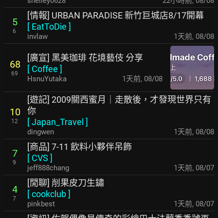
shelley0628
22小時前
,
08/08
[情報] URBAN PARADISE 新竹巨城店8/17開幕
5
[
EatToDie
]
6
invlaw
1天前
,
08/08
[廣宣] 黑美珈琲 花境藝伎 分享
68
[
Coffee
]
69
HsnuYutaka
1天前
,
08/08
[遊記] 2009關西蜜月｜走散後，才發現世界只有
你
10
[
Japan_Travel
]
12
dingwen
1天前
,
08/08
[商品] 7-11 飲料小夥伴吊飾
7
[
CVS
]
9
jeff888chang
1天前
,
08/07
[閒聊] 削果皮刀生鏽
4
[
cookclub
]
7
pinkbest
1天前
,
08/07