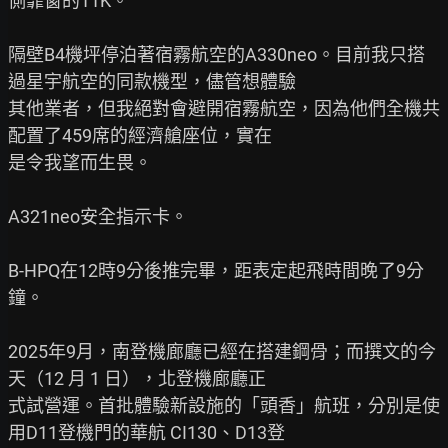
側靠窗的11K。

隔壁B4機坪停泊著宿霧航空的A330neo。目前我只搭
過星宇航空的同款機型，儘管想體驗

其他業者，但我絕對會避開宿霧航空，因為他們全機共
配置了459席的經濟艙座位，實在

是令我望而生畏。

A321neo安全指示卡。

B-HPQ在12時9分後推完畢，距表定起飛時間晚了9分
鐘。

2025年9月，南登機廊廳已經在搭建鋼骨；而撰文的今
天（12 月 1 日），北登機廊廳正

式試營運。首批體驗新設施的「頭香」航班，分別是使
用D11登機門的華航 CI130、D13登
