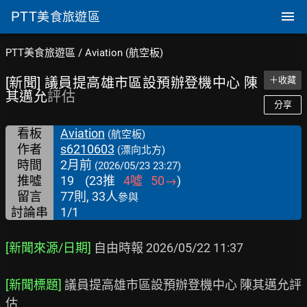
PTT
美食旅遊區
PTT美食旅遊區
/
Aviation (航空板)
[新聞] 議員提高雄市區設預辦登機中心 陳
＋收藏
其邁允
評估
分享
看板
Aviation
(航空板)
作者
s6210603
(漂向北方)
時間
2月前
(2026/05/23 23:27)
推噓
19
(
23
推
4
噓
50
→
)
留言
77則, 33人
參與
討論串
1/1
[新聞來源/日期] 
自由時報 2026/05/22 11:37

[新聞標題] 
議員提高雄市區設預辦登機中心 陳其邁允評
估
