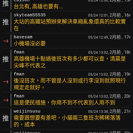
2月前
, 15
edison
05/24 12:00,
F
推
台北有, 高雄也要有...
2月前
, 16
skyteam55535
05/24 12:01,
F
推
大站的高鐵站預辦來解決車廂亂象還真的比較實
在
2月前
, 17
basesam
05/24 12:49,
F
→
小機場沒必要
2月前
, 18
fman
05/24 13:02,
F
推
高雄機場十點過後班次有多少都可以查，清晨是
尖峰不代表之
2月前
, 19
fman
05/24 13:02,
F
→
後沒班次，而不管是人沒到或行李沒到就照現行
規定走就好，
2月前
, 20
fman
05/24 13:02,
F
→
這是便民措施，你用不到不代表別人用不到
2月前
, 21
weijinsusu
05/24 13:38,
F
推
需要跟想要有差吧，小貓兩三隻班次稀稀落落
的，成本