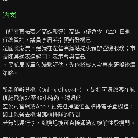
[內文]
〔記者葛祐豪／高雄報導〕高雄市議會今（22）日進
行總質詢，議員李眉蓁指預辦登機已

是國際潮流，建議在左營高鐵站提供預辦登機服務；市
長陳其邁表達認同，表示會與高鐵

、民航局等單位聯繫評估，先依搭機人次再來研擬後續
策略。

所謂預辦登機（Online Check-In），是指可讓旅客在航
班起飛前24至48小時內，透過航

空公司官網或App，預先選擇座位並取得電子登機證，
如此能省去機場臨櫃排隊的時間；

若無託運行李，到機場後可直接通過安檢前往登機門。
