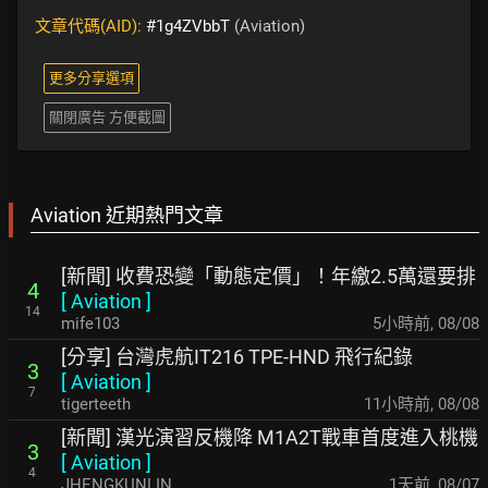
文章代碼(AID):
#1g4ZVbbT
(Aviation)
更多分享選項
關閉廣告 方便截圖
Aviation 近期熱門文章
[新聞] 收費恐變「動態定價」！年繳2.5萬還要排
4
[
Aviation
]
14
mife103
5小時前
,
08/08
[分享] 台灣虎航IT216 TPE-HND 飛行紀錄
3
[
Aviation
]
7
tigerteeth
11小時前
,
08/08
[新聞] 漢光演習反機降 M1A2T戰車首度進入桃機
3
[
Aviation
]
4
JHENGKUNLIN
1天前
,
08/07