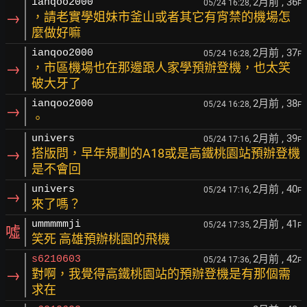
2月前
, 36
ianqoo2000
05/24 16:28,
F
→
，請老實學姐妹市釜山或者其它有宵禁的機場怎
麼做好嘛
2月前
, 37
ianqoo2000
05/24 16:28,
F
→
，市區機場也在那邊跟人家學預辦登機，也太笑
破大牙了
2月前
, 38
ianqoo2000
05/24 16:28,
F
→
。
2月前
, 39
univers
05/24 17:16,
F
→
搭版問，早年規劃的A18或是高鐵桃園站預辦登機
是不會回
2月前
, 40
univers
05/24 17:16,
F
→
來了嗎？
2月前
, 41
ummmmmji
05/24 17:35,
F
噓
笑死 高雄預辦桃園的飛機
2月前
, 42
s6210603
05/24 17:36,
F
→
對啊，我覺得高鐵桃園站的預辦登機是有那個需
求在