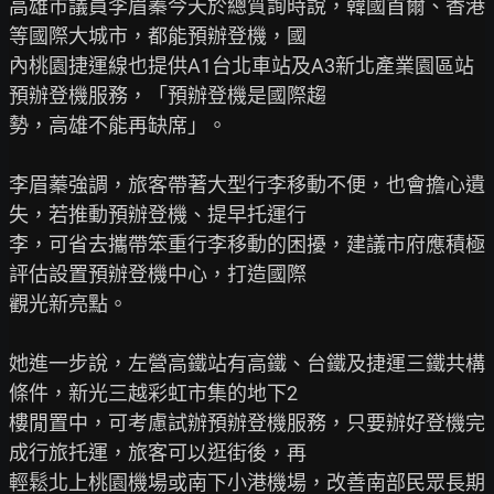
高雄市議員李眉蓁今天於總質詢時說，韓國首爾、香港
等國際大城市，都能預辦登機，國

內桃園捷運線也提供A1台北車站及A3新北產業園區站
預辦登機服務，「預辦登機是國際趨

勢，高雄不能再缺席」。

李眉蓁強調，旅客帶著大型行李移動不便，也會擔心遺
失，若推動預辦登機、提早托運行

李，可省去攜帶笨重行李移動的困擾，建議市府應積極
評估設置預辦登機中心，打造國際

觀光新亮點。

她進一步說，左營高鐵站有高鐵、台鐵及捷運三鐵共構
條件，新光三越彩虹市集的地下2

樓閒置中，可考慮試辦預辦登機服務，只要辦好登機完
成行旅托運，旅客可以逛街後，再

輕鬆北上桃園機場或南下小港機場，改善南部民眾長期