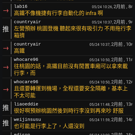
2月前
, 8
lab16
05/24 10:26,
F
→
高鐵不像機捷有行李自動化的 infra 啊
2月前
, 9
countryair
05/24 10:37,
F
推
左營預辦 桃園登機 聽起來很有吸引力 不用拖行李
箱擠
2月前
, 10
countryair
05/24 10:37,
F
→
高鐵
2月前
, 11
whocare96
05/24 10:50,
F
→
往桃園的話，高鐵目前沒有閒置車廂可以拿來載
行李，而
2月前
, 12
whocare96
05/24 10:50,
F
→
且還要轉運到機場，全程還要安全隔離，基本上
不太可能
2月前
, 13
liaoeddie
05/24 11:48,
F
推
很好啊預辦桃園然後到時行李沒到再來吵 舒服
2月前
, 14
weijinsusu
05/24 11:59,
F
推
也可能是行李上了，人還沒到