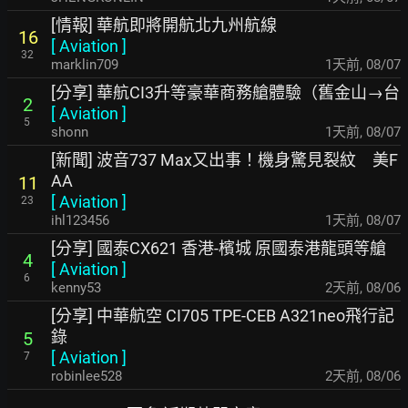
[情報] 華航即將開航北九州航線
16
[
Aviation
]
32
marklin709
1天前
,
08/07
[分享] 華航CI3升等豪華商務艙體驗（舊金山→台
2
[
Aviation
]
5
shonn
1天前
,
08/07
[新聞] 波音737 Max又出事！機身驚見裂紋 美F
AA
11
[
Aviation
]
23
ihl123456
1天前
,
08/07
[分享] 國泰CX621 香港-檳城 原國泰港龍頭等艙
4
[
Aviation
]
6
kenny53
2天前
,
08/06
[分享] 中華航空 CI705 TPE-CEB A321neo飛行記
錄
5
[
Aviation
]
7
robinlee528
2天前
,
08/06