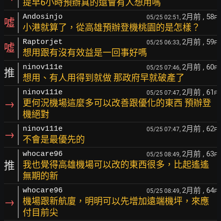
提早6小時預辦真的還會有人想用嗎
2月前
, 58
Andosinjo
05/25 02:51,
F
噓
小港就算了，從高雄預辦登機桃園的是怎樣？
2月前
, 59
Raptorjet
05/25 06:33,
F
噓
想用跟有沒有效益是一回事好嗎
2月前
, 60
ninov111e
05/25 07:46,
F
推
想用、有人用得到就做 那政府早就破產了
2月前
, 61
ninov111e
05/25 07:47,
F
→
更何況機場這麼多可以改善跟優化的東西 預辦登
機絕對
2月前
, 62
ninov111e
05/25 07:47,
F
→
不會是最優先的
2月前
, 63
whocare96
05/25 08:49,
F
推
我也覺得高雄機場可以改的東西很多，比起遙遙
無期的新
2月前
, 64
whocare96
05/25 08:49,
F
→
機場跟新航廈，明明可以先增加遠端機坪，來應
付目前尖