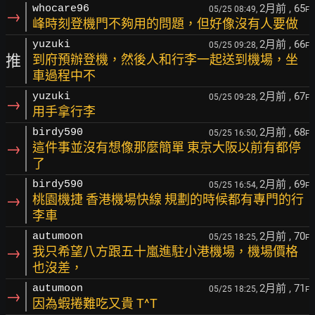
2月前
, 65
whocare96
05/25 08:49,
F
→
峰時刻登機門不夠用的問題，但好像沒有人要做
2月前
, 66
yuzuki
05/25 09:28,
F
推
到府預辦登機，然後人和行李一起送到機場，坐
車過程中不
2月前
, 67
yuzuki
05/25 09:28,
F
→
用手拿行李
2月前
, 68
birdy590
05/25 16:50,
F
→
這件事並沒有想像那麼簡單 東京大阪以前有都停
了
2月前
, 69
birdy590
05/25 16:54,
F
→
桃園機捷 香港機場快線 規劃的時候都有專門的行
李車
2月前
, 70
autumoon
05/25 18:25,
F
→
我只希望八方跟五十嵐進駐小港機場，機場價格
也沒差，
2月前
, 71
autumoon
05/25 18:25,
F
→
因為蝦捲難吃又貴 T^T