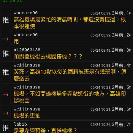
2月前
, 1
whocare96
05/24 08:39,
F
推
高雄機場最繁忙的清晨時間，都還沒有捷運，根
本很難使
2月前
, 2
whocare96
05/24 08:39,
F
→
用
2月前
, 3
a126963138
05/24 08:49,
F
推
預辦登機後去桃園搭機？？？
2月前
, 4
weijinsusu
05/24 10:21,
F
推
笑死，高雄10點以後的國籍航班是有幾班啊，怎
麼送去
2月前
, 5
weijinsusu
05/24 10:21,
F
→
機場，不如高雄機場多弄點逛街的地方，高雄預
辦桃園
2月前
, 6
weijinsusu
05/24 10:21,
F
→
機場的更扯
2月前
, 7
lab16
05/24 10:26,
F
推
是要左營預辦，直送桃機？