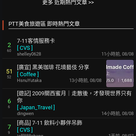
更多 近期熱門文章 >>
PTT美食旅遊區 即時熱門文章
7-11客情服務卡
2
[
CVS
]
60
shelley0628
11小時前
,
08/08
[廣宣] 黑美珈琲 花境藝伎 分享
51
[
Coffee
]
52
HsnuYutaka
13小時前
,
08/08
[遊記] 2009關西蜜月｜走散後，才發現世界只有
你
6
[
Japan_Travel
]
6
dingwen
14小時前
,
08/08
[商品] 7-11 飲料小夥伴吊飾
7
[
CVS
]
9