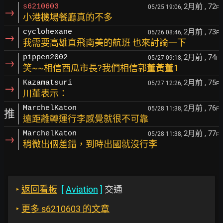
2月前
, 72
s6210603
05/25 19:06,
F
→
小港機場餐廳真的不多
2月前
, 73
cyclohexane
05/26 08:46,
F
→
我需要高雄直飛南美的航班 也來討論一下
2月前
, 74
pippen2002
05/27 09:18,
F
→
笑~~相信西瓜市長?我們相信郭董黃董1
2月前
, 75
Kazamatsuri
05/27 12:26,
F
→
川董表示：
2月前
, 76
MarchelKaton
05/28 11:38,
F
推
遠距離轉運行李感覺就很不可靠
2月前
, 77
MarchelKaton
05/28 11:38,
F
→
稍微出個差錯，到時出國就沒行李
‣
返回看板
[
Aviation
]
交通
‣
更多 s6210603 的文章