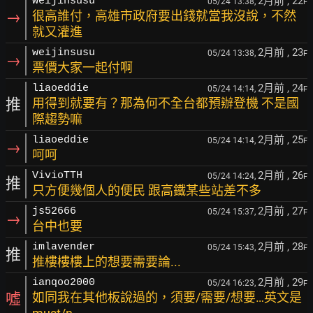
2月前
, 22
weijinsusu
05/24 13:38,
F
→
很高誰付，高雄市政府要出錢就當我沒說，不然
就又灌進
2月前
, 23
weijinsusu
05/24 13:38,
F
→
票價大家一起付啊
2月前
, 24
liaoeddie
05/24 14:14,
F
推
用得到就要有？那為何不全台都預辦登機 不是國
際趨勢嘛
2月前
, 25
liaoeddie
05/24 14:14,
F
→
呵呵
2月前
, 26
VivioTTH
05/24 14:24,
F
推
只方便幾個人的便民 跟高鐵某些站差不多
2月前
, 27
js52666
05/24 15:37,
F
→
台中也要
2月前
, 28
imlavender
05/24 15:43,
F
推
推樓樓樓上的想要需要論...
2月前
, 29
ianqoo2000
05/24 16:23,
F
噓
如同我在其他板說過的，須要/需要/想要…英文是