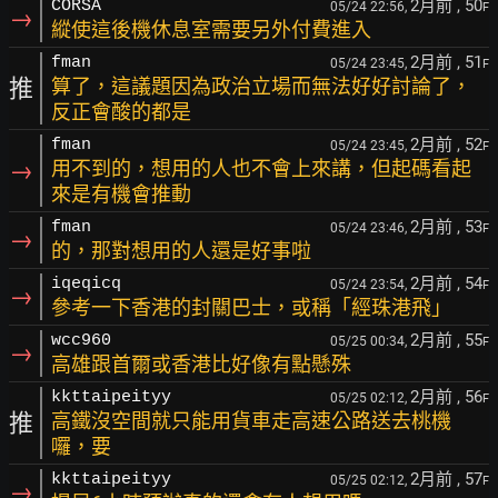
2月前
, 50
CORSA
05/24 22:56,
F
→
縱使這後機休息室需要另外付費進入
2月前
, 51
fman
05/24 23:45,
F
推
算了，這議題因為政治立場而無法好好討論了，
反正會酸的都是
2月前
, 52
fman
05/24 23:45,
F
→
用不到的，想用的人也不會上來講，但起碼看起
來是有機會推動
2月前
, 53
fman
05/24 23:46,
F
→
的，那對想用的人還是好事啦
2月前
, 54
iqeqicq
05/24 23:54,
F
→
參考一下香港的封關巴士，或稱「經珠港飛」
2月前
, 55
wcc960
05/25 00:34,
F
→
高雄跟首爾或香港比好像有點懸殊
2月前
, 56
kkttaipeityy
05/25 02:12,
F
推
高鐵沒空間就只能用貨車走高速公路送去桃機
囉，要
2月前
, 57
kkttaipeityy
05/25 02:12,
F
→