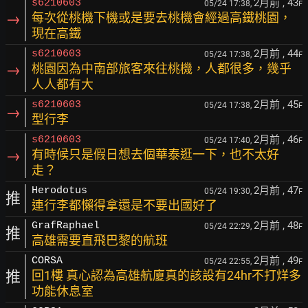
2月前
, 43
s6210603
05/24 17:38,
F
→
每次從桃機下機或是要去桃機會經過高鐵桃園，
現在高鐵
2月前
, 44
s6210603
05/24 17:38,
F
→
桃園因為中南部旅客來往桃機，人都很多，幾乎
人人都有大
2月前
, 45
s6210603
05/24 17:38,
F
→
型行李
2月前
, 46
s6210603
05/24 17:40,
F
→
有時候只是假日想去個華泰逛一下，也不太好
走？
2月前
, 47
Herodotus
05/24 19:30,
F
推
連行李都懶得拿還是不要出國好了
2月前
, 48
GrafRaphael
05/24 22:29,
F
推
高雄需要直飛巴黎的航班
2月前
, 49
CORSA
05/24 22:55,
F
推
回1樓 真心認為高雄航廈真的該設有24hr不打烊多
功能休息室