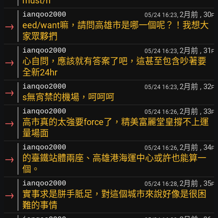
must/n
2月前
, 30
ianqoo2000
05/24 16:23,
F
→
eed/want嘛，請問高雄市是哪一個呢？！我想大
家眾夥捫
2月前
, 31
ianqoo2000
05/24 16:23,
F
→
心自問，應該就有答案了吧，這甚至包含吵著要
全新24hr
2月前
, 32
ianqoo2000
05/24 16:23,
F
→
s無宵禁的機場，呵呵呵
2月前
, 33
ianqoo2000
05/24 16:26,
F
→
高市真的太強要force了，精美富麗堂皇撐不上運
量場面
2月前
, 34
ianqoo2000
05/24 16:26,
F
→
的臺鐵站體兩座、高雄港海運中心或許也能算一
個。
2月前
, 35
ianqoo2000
05/24 16:28,
F
→
實事求是胼手胝足，對這個城市來說好像是很困
難的事情