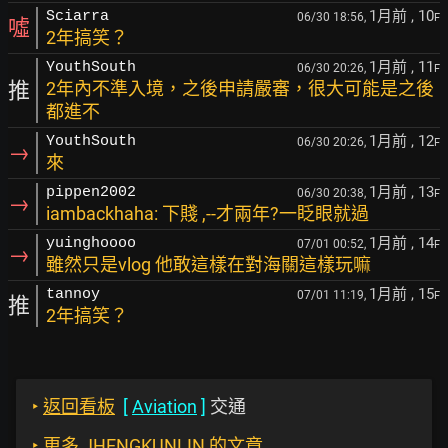
1月前
, 10
Sciarra
06/30 18:56,
F
噓
2年搞笑？
1月前
, 11
YouthSouth
06/30 20:26,
F
推
2年內不準入境，之後申請嚴審，很大可能是之後
都進不
1月前
, 12
YouthSouth
06/30 20:26,
F
→
來
1月前
, 13
pippen2002
06/30 20:38,
F
→
iambackhaha: 下賤 ,--才兩年?一眨眼就過
1月前
, 14
yuinghoooo
07/01 00:52,
F
→
雖然只是vlog 他敢這樣在對海關這樣玩嘛
1月前
, 15
tannoy
07/01 11:19,
F
推
2年搞笑？
‣
返回看板
[
Aviation
]
交通
‣
更多 JHENGKUNLIN 的文章