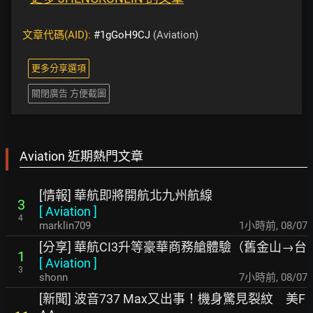
文章代碼(AID):
#1gGoH9CJ
(Aviation)
更多分享選項
關閉廣告 方便截圖
Aviation 近期熱門文章
[情報] 華航即將開航北九州航線
3
[
Aviation
]
4
marklin709
1小時前
,
08/07
[分享] 華航CI3升等豪華商務艙體驗（舊金山→台
1
[
Aviation
]
3
shonn
7小時前
,
08/07
[新聞] 波音737 Max又出事！機身驚見裂紋 美F