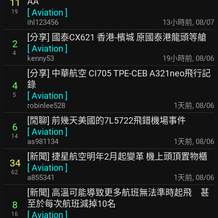
AA
11
[
Aviation
]
19
ihl123456
13小時前
,
08/07
[分享] 國泰CX621 香港-檳城 原國泰港龍頭等艙
2
[
Aviation
]
4
kenny53
19小時前
,
08/06
[分享] 中華航空 CI705 TPE-CEB A321neo飛行記
錄
4
[
Aviation
]
5
robinlee528
1天前
,
08/06
[閒聊] 前幾天美國的7L5722飛錯機場事件
6
[
Aviation
]
14
as981134
1天前
,
08/06
[新聞] 捷星航空明年2月起變革 機上頭頂置物櫃
34
[
Aviation
]
62
a855341
1天前
,
08/06
[新聞] 高溫可能導致更多航班無法準時起飛 甚
至於每次航班減掉10名
8
[
Aviation
]
16