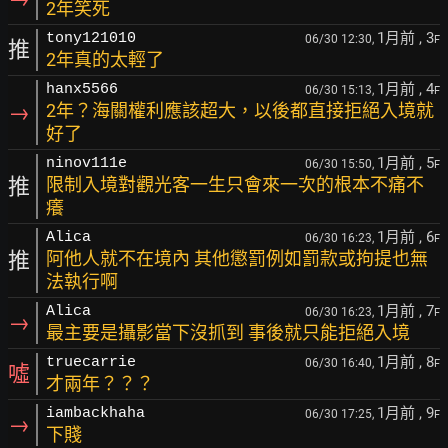
2年笑死
1月前
, 3
tony121010
06/30 12:30,
F
推
2年真的太輕了
1月前
, 4
hanx5566
06/30 15:13,
F
→
2年？海關權利應該超大，以後都直接拒絕入境就
好了
1月前
, 5
ninov111e
06/30 15:50,
F
推
限制入境對觀光客一生只會來一次的根本不痛不
癢
1月前
, 6
Alica
06/30 16:23,
F
推
阿他人就不在境內 其他懲罰例如罰款或拘提也無
法執行啊
1月前
, 7
Alica
06/30 16:23,
F
→
最主要是攝影當下沒抓到 事後就只能拒絕入境
1月前
, 8
truecarrie
06/30 16:40,
F
噓
才兩年？？？
1月前
, 9
iambackhaha
06/30 17:25,
F
→
下賤