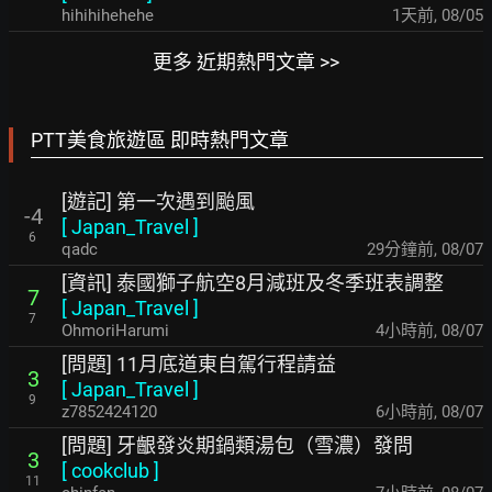
hihihihehehe
1天前
,
08/05
更多 近期熱門文章 >>
PTT美食旅遊區 即時熱門文章
[遊記] 第一次遇到颱風
-4
[
Japan_Travel
]
6
qadc
29分鐘前
,
08/07
[資訊] 泰國獅子航空8月減班及冬季班表調整
7
[
Japan_Travel
]
7
OhmoriHarumi
4小時前
,
08/07
[問題] 11月底道東自駕行程請益
3
[
Japan_Travel
]
9
z7852424120
6小時前
,
08/07
[問題] 牙齦發炎期鍋類湯包（雪濃）發問
3
[
cookclub
]
11