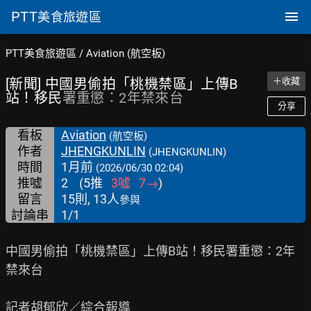
PTT
美食旅遊區
PTT美食旅遊區
/
Aviation (航空板)
[新聞] 中國男偷拍「桃機禁區」上傳B
＋收藏
站！移民
署重懲：2年禁來台
分享
看板
Aviation
(航空板)
作者
JHENGKUNLIN
(JHENGKUNLIN)
時間
1月前
(2026/06/30 02:04)
推噓
2
(
5
推
3
噓
7
→
)
留言
15則, 13人
參與
討論串
1/1
中國男偷拍「桃機禁區」上傳B站！移民署重懲：2年
禁來台

記者胡郁欣／綜合報導
