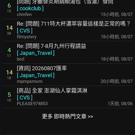
[問題] 牙齦發炎期鍋類湯包（雪濃）發問
6
[
cookclub
]
15
chinfen
15小時前
,
08/07
Re: [問題] 711特大杯濃萃容量這樣是正常的嗎？
14
[
CVS
]
38
filmystery
18小時前
,
08/07
Re: [問題] 7-8月九州行程請益
4
[
Japan_Travel
]
11
boil
18小時前
,
08/07
[資訊] 20260807匯率
14
[
Japan_Travel
]
18
mpmpsmom
20小時前
,
08/07
[商品] 全家 澎湖仙人掌霜淇淋
5
[
CVS
]
10
PLEASE974853
1天前
,
08/06
更多 即時熱門文章 >>