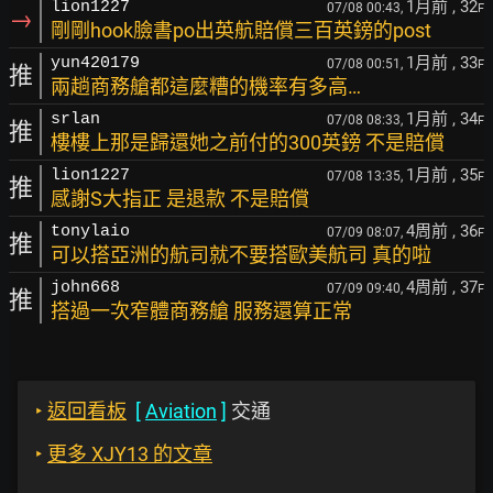
1月前
, 32
lion1227
07/08 00:43,
F
→
剛剛hook臉書po出英航賠償三百英鎊的post
1月前
, 33
yun420179
07/08 00:51,
F
推
兩趟商務艙都這麼糟的機率有多高…
1月前
, 34
srlan
07/08 08:33,
F
推
樓樓上那是歸還她之前付的300英鎊 不是賠償
1月前
, 35
lion1227
07/08 13:35,
F
推
感謝S大指正 是退款 不是賠償
4周前
, 36
tonylaio
07/09 08:07,
F
推
可以搭亞洲的航司就不要搭歐美航司 真的啦
4周前
, 37
john668
07/09 09:40,
F
推
搭過一次窄體商務艙 服務還算正常
‣
返回看板
[
Aviation
]
交通
‣
更多 XJY13 的文章