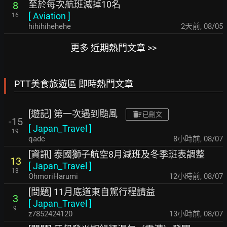
至於每次航班減掉10名
8
[
Aviation
]
16
hihihihehehe
2天前
,
08/05
更多 近期熱門文章 >>
PTT美食旅遊區 即時熱門文章
[遊記] 第一次遇到颱風
已刪文
-15
[
Japan_Travel
]
19
qadc
8小時前
,
08/07
[資訊] 泰國獅子航空8月減班及冬季班表調整
13
[
Japan_Travel
]
13
OhmoriHarumi
12小時前
,
08/07
[問題] 11月底道東自駕行程請益
3
[
Japan_Travel
]
9
z7852424120
13小時前
,
08/07