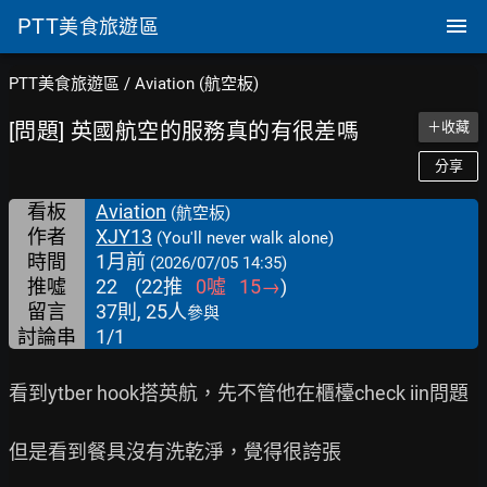
PTT
美食旅遊區
PTT美食旅遊區
/
Aviation (航空板)
[問題] 英國航空的服務真的有很差嗎
＋收藏
分享
看板
Aviation
(航空板)
作者
XJY13
(You'll never walk alone)
時間
1月前
(2026/07/05 14:35)
推噓
22
(
22
推
0
噓
15
→
)
留言
37則, 25人
參與
討論串
1/1
看到ytber hook搭英航，先不管他在櫃檯check iin問題

但是看到餐具沒有洗乾淨，覺得很誇張
