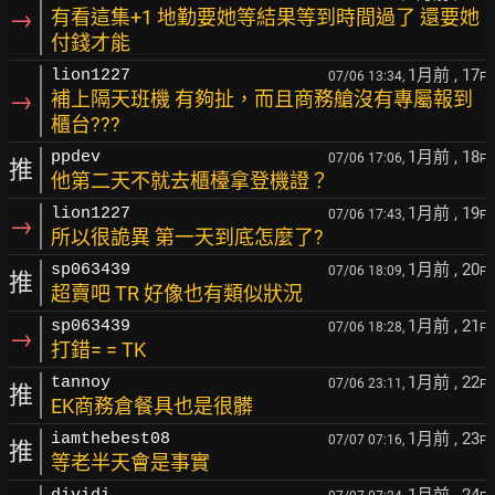
→
有看這集+1 地勤要她等結果等到時間過了 還要她
付錢才能
1月前
, 17
lion1227
07/06 13:34,
F
→
補上隔天班機 有夠扯，而且商務艙沒有專屬報到
櫃台???
1月前
, 18
ppdev
07/06 17:06,
F
推
他第二天不就去櫃檯拿登機證？
1月前
, 19
lion1227
07/06 17:43,
F
→
所以很詭異 第一天到底怎麼了?
1月前
, 20
sp063439
07/06 18:09,
F
推
超賣吧 TR 好像也有類似狀況
1月前
, 21
sp063439
07/06 18:28,
F
→
打錯= = TK
1月前
, 22
tannoy
07/06 23:11,
F
推
EK商務倉餐具也是很髒
1月前
, 23
iamthebest08
07/07 07:16,
F
推
等老半天會是事實