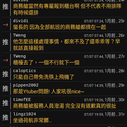
1月前
, 24
dividi
07/07 07:24,
F
推
商務艙當然有專屬報到櫃台啊 但不代表不用排隊
有時候還排
1月前
, 25
dividi
07/07 07:24,
F
→
蠻長的 因為全部航班的商務艙都擠在一起
1月前
, 26
TWeng
07/07 07:44,
F
推
他怎麼這樣處理事情，都來不及了還乖乖等？早
就該直接殺到
1月前
, 27
TWeng
07/07 07:44,
F
→
櫃檯去了，一個不行就下一個
1月前
, 28
caloptics
07/07 07:55,
F
推
只能自己帶免洗筷上飛機了
1月前
, 29
pippen2002
07/07 14:39,
F
推
那是Ytuber問題! 人家吼很nice~
1月前
, 30
timofEE
07/07 19:26,
F
推
商務艙被服務人員潑湯 完全沒有道歉真的很扯
1月前
, 31
lingz1024
07/07 19:59,
F
推
坐過荷航非常髒..