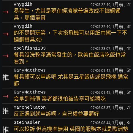
1月前
, 2
vhygdih
07/05 22:40,
F
→
易發生，尤其是現在經濟艙普遍改成不鏽鋼餐
具，那個量真
1月前
, 3
vhygdih
07/05 22:40,
F
→
的不是開玩笑 ，下次搭飛機可以用紙巾擦一下不
鏽鋼餐具XD
1月前
, 4
coolfish1103
07/05 23:07,
F
→
餐具沒洗乾淨滿常發生的，歐美住飯店吃飯也常
看到。
1月前
, 5
GaryMatthews
07/06 01:42,
F
推
餐具髒可以申訴吧 尤其是五星飯店或是飛機 通常
都
1月前
, 6
GaryMatthews
07/06 01:42,
F
→
会拿到補償 業者都很怕被告寧可給糖吃
1月前
, 7
MarchelKaton
07/06 08:37,
F
推
反正遇到就申訴啊，自己權益要顧好
1月前
, 8
Steinadler
07/06 08:44,
F
推
可以投訴 但高機率無用 英國的服務本就是歐洲墊