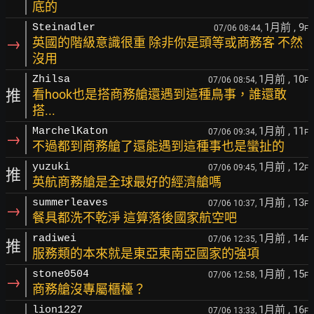
底的
1月前
, 9
Steinadler
07/06 08:44,
F
→
英國的階級意識很重 除非你是頭等或商務客 不然
沒用
1月前
, 10
Zhilsa
07/06 08:54,
F
推
看hook也是搭商務艙還遇到這種鳥事，誰還敢
搭...
1月前
, 11
MarchelKaton
07/06 09:34,
F
→
不過都到商務艙了還能遇到這種事也是蠻扯的
1月前
, 12
yuzuki
07/06 09:45,
F
推
英航商務艙是全球最好的經濟艙嗎
1月前
, 13
summerleaves
07/06 10:37,
F
→
餐具都洗不乾淨 這算落後國家航空吧
1月前
, 14
radiwei
07/06 12:35,
F
推
服務類的本來就是東亞東南亞國家的強項
1月前
, 15
stone0504
07/06 12:58,
F
→
商務艙沒專屬櫃檯？
1月前
, 16
lion1227
07/06 13:33,
F