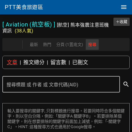
PTT
美食旅遊區
＋收藏
[ Aviation (航空板)
]
[航空] 熊本強震注意班機
資訊
(38人氣)
最新
熱門
分頁 (1置底文)
搜尋
文章
|
推文總分
|
留言數
|
已刪文
search
搜尋標題 或 作者 或 文章代碼(AID)
輸入要搜尋的關鍵字, 只對標題進行搜尋。若要同時符合多個關鍵
字，則以空白分隔，例如:「關鍵字A 關鍵字B」。若要排除某個
關鍵字，則在想要排除的關鍵字前面加上減號，例如:「-關鍵字
C」。HINT: 這種搜尋方式也適用於Google搜尋。