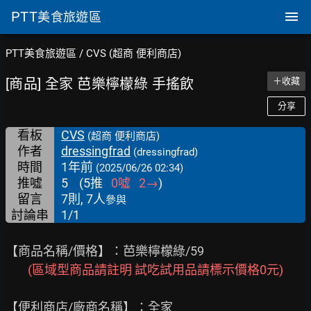
PTT
美食旅遊區
PTT美食旅遊區
/
CVS (超商 便利商店)
[商品] 全家 芭樂檸檬綠 手搖飲
＋收藏
分享
看板
CVS
(超商 便利商店)
作者
dressingfrad
(dressingfrad)
時間
1年前
(2025/06/26 02:34)
推噓
5
(
5
推
0
噓
2
→
)
留言
7則, 7人
參與
討論串
1/1
【商品名稱/價格】：芭樂檸檬綠/59

(區域型商品請註明 試吃試用品請標示價格0元)
【便利商店/廠商名稱】：全家
