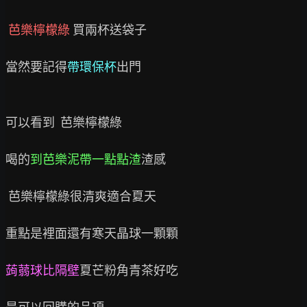
 芭樂檸檬綠
 買兩杯送袋子

當然要記得
帶環保杯
出門

可以看到  芭樂檸檬綠

喝的
到芭樂泥帶一點點渣
渣感

 芭樂檸檬綠很清爽適合夏天

重點是裡面還有寒天晶球一顆顆

蒟蒻球比隔壁
夏芒粉角青茶好吃
