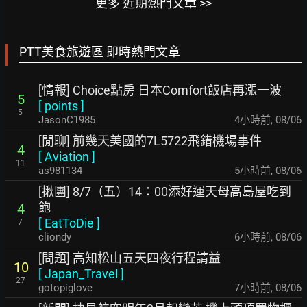
更多 近期熱門文章 >>
PTT美食旅遊區 即時熱門文章
[情報] Choice點房 日本Comfort飯店再漲一波
5
[
points
]
5
JasonC1985
4小時前
,
08/06
[閒聊] 前幾天美國的7L5722飛錯機場事件
4
[
Aviation
]
11
as981134
5小時前
,
08/06
[揪團] 8/7（五）14：00添好運天母高島屋吃到
飽
4
[
EatToDie
]
7
cliondy
6小時前
,
08/06
[問題] 高知松山五天四夜行程請益
10
[
Japan_Travel
]
27
gotopiglove
7小時前
,
08/06