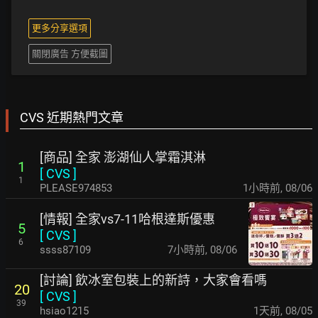
更多分享選項
關閉廣告 方便截圖
CVS 近期熱門文章
[商品] 全家 澎湖仙人掌霜淇淋
1
[
CVS
]
1
PLEASE974853
1小時前
,
08/06
[情報] 全家vs7-11哈根達斯優惠
5
[
CVS
]
6
ssss87109
7小時前
,
08/06
[討論] 飲冰室包裝上的新詩，大家會看嗎
20
[
CVS
]
39
hsiao1215
1天前
,
08/05