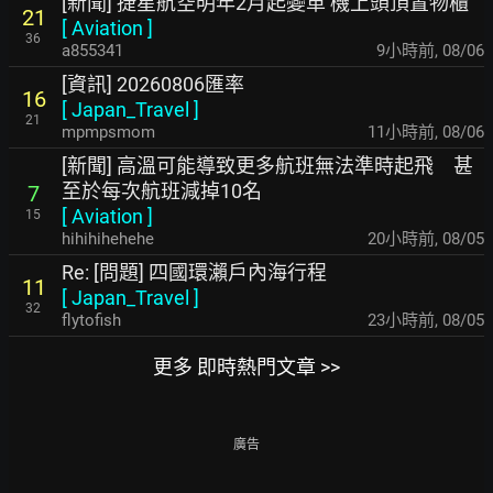
[新聞] 捷星航空明年2月起變革 機上頭頂置物櫃
21
[
Aviation
]
36
a855341
9小時前
,
08/06
[資訊] 20260806匯率
16
[
Japan_Travel
]
21
mpmpsmom
11小時前
,
08/06
[新聞] 高溫可能導致更多航班無法準時起飛 甚
至於每次航班減掉10名
7
[
Aviation
]
15
hihihihehehe
20小時前
,
08/05
Re: [問題] 四國環瀨戶內海行程
11
[
Japan_Travel
]
32
flytofish
23小時前
,
08/05
更多 即時熱門文章 >>
廣告