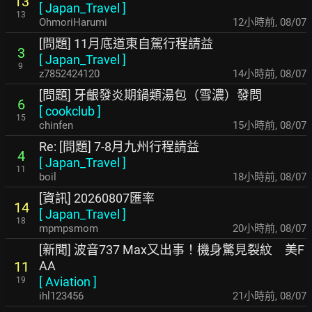
13
[
Japan_Travel
]
13
OhmoriHarumi
12小時前
,
08/07
[問題] 11月底道東自駕行程請益
3
[
Japan_Travel
]
9
z7852424120
14小時前
,
08/07
[問題] 牙齦發炎期鍋類湯包（雪濃）發問
6
[
cookclub
]
15
chinfen
15小時前
,
08/07
Re: [問題] 7-8月九州行程請益
4
[
Japan_Travel
]
11
boil
18小時前
,
08/07
[資訊] 20260807匯率
14
[
Japan_Travel
]
18
mpmpsmom
20小時前
,
08/07
[新聞] 波音737 Max又出事！機身驚見裂紋 美F
AA
11
[
Aviation
]
19
ihl123456
21小時前
,
08/07