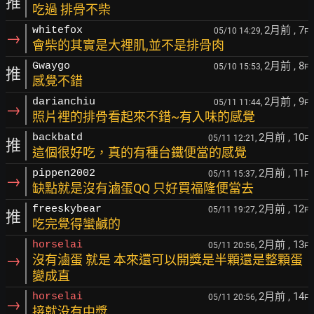
推
吃過 排骨不柴
2月前
, 7
whitefox
05/10 14:29,
F
→
會柴的其實是大裡肌,並不是排骨肉
2月前
, 8
Gwaygo
05/10 15:53,
F
推
感覺不錯
2月前
, 9
darianchiu
05/11 11:44,
F
→
照片裡的排骨看起來不錯~有入味的感覺
2月前
, 10
backbatd
05/11 12:21,
F
推
這個很好吃，真的有種台鐵便當的感覺
2月前
, 11
pippen2002
05/11 15:37,
F
→
缺點就是沒有滷蛋QQ 只好買福隆便當去
2月前
, 12
freeskybear
05/11 19:27,
F
推
吃完覺得蠻鹹的
2月前
, 13
horselai
05/11 20:56,
F
→
沒有滷蛋 就是 本來還可以開獎是半顆還是整顆蛋
變成直
2月前
, 14
horselai
05/11 20:56,
F
→
接就没有中獎