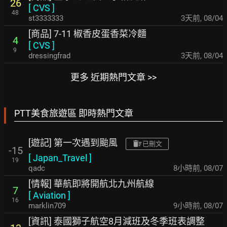
26
[
CVS
]
48
st3333333
3天前
,
08/04
[商品] 7-11 椒香皮蛋香菜冷麵
4
[
CVS
]
9
dressingfrad
3天前
,
08/04
更多 近期熱門文章 >>
PTT美食旅遊區 即時熱門文章
[遊記] 第一次遇到颱風
已刪文
-15
[
Japan_Travel
]
19
qadc
8小時前
,
08/07
[情報] 華航即將開航北九州航線
7
[
Aviation
]
16
marklin709
9小時前
,
08/07
[資訊] 泰國獅子航空8月減班及冬季班表調整