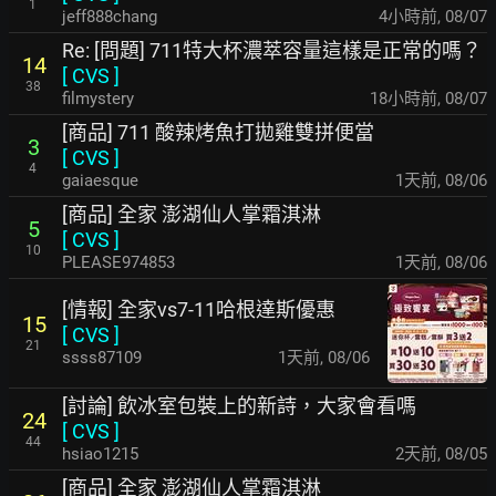
1
jeff888chang
4小時前
,
08/07
Re: [問題] 711特大杯濃萃容量這樣是正常的嗎？
14
[
CVS
]
38
filmystery
18小時前
,
08/07
[商品] 711 酸辣烤魚打拋雞雙拼便當
3
[
CVS
]
4
gaiaesque
1天前
,
08/06
[商品] 全家 澎湖仙人掌霜淇淋
5
[
CVS
]
10
PLEASE974853
1天前
,
08/06
[情報] 全家vs7-11哈根達斯優惠
15
[
CVS
]
21
ssss87109
1天前
,
08/06
[討論] 飲冰室包裝上的新詩，大家會看嗎
24
[
CVS
]
44
hsiao1215
2天前
,
08/05
[商品] 全家 澎湖仙人掌霜淇淋