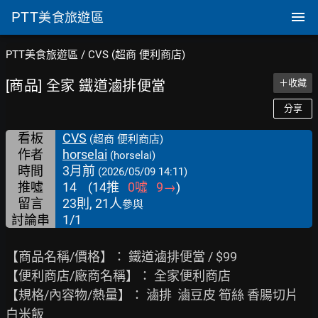
PTT
美食旅遊區
PTT美食旅遊區
/
CVS (超商 便利商店)
[商品] 全家 鐵道滷排便當
＋收藏
分享
看板
CVS
(超商 便利商店)
作者
horselai
(horselai)
時間
3月前
(2026/05/09 14:11)
推噓
14
(
14
推
0
噓
9
→
)
留言
23則, 21人
參與
討論串
1/1
【商品名稱/價格】： 鐵道滷排便當 / $99

【便利商店/廠商名稱】： 全家便利商店

【規格/內容物/熱量】： 滷排  滷豆皮 筍絲 香腸切片 
白米飯
