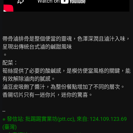
帶骨滷排骨是整個便當的靈魂，色澤深潤且滷汁入味，
呈現出傳統台式滷的鹹甜風味

。

配菜：

筍絲提供了必要的酸鹹感，是模仿便當風格的關鍵，能
有效解除滷肉的膩感。

滷豆皮吸飽了醬汁，為整份餐點增加了不同的層次。

香腸切片只有一迷你片，迷你的驚喜。

※ 發信站: 批踢踢實業坊(ptt.cc), 來自: 124.109.123.69 
(臺灣)
