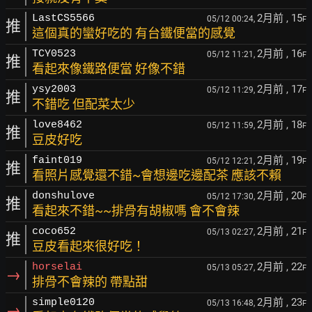
2月前
, 15
LastCS5566
05/12 00:24,
F
推
這個真的蠻好吃的 有台鐵便當的感覺
2月前
, 16
TCY0523
05/12 11:21,
F
推
看起來像鐵路便當 好像不錯
2月前
, 17
ysy2003
05/12 11:29,
F
推
不錯吃 但配菜太少
2月前
, 18
love8462
05/12 11:59,
F
推
豆皮好吃
2月前
, 19
faint019
05/12 12:21,
F
推
看照片感覺還不錯~會想邊吃邊配茶 應該不賴
2月前
, 20
donshulove
05/12 17:30,
F
推
看起來不錯~~排骨有胡椒嗎 會不會辣
2月前
, 21
coco652
05/13 02:27,
F
推
豆皮看起來很好吃！
2月前
, 22
horselai
05/13 05:27,
F
→
排骨不會辣的 帶點甜
2月前
, 23
simple0120
05/13 16:48,
F
→