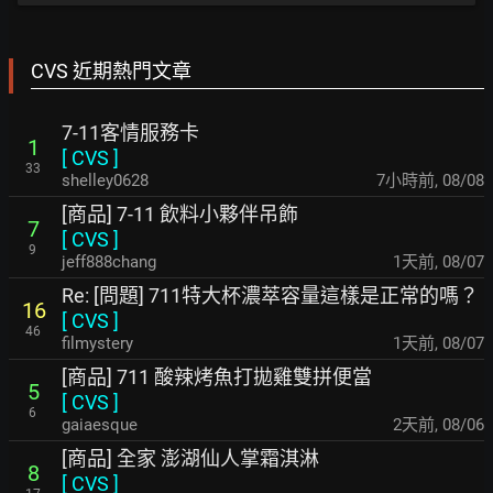
CVS 近期熱門文章
7-11客情服務卡
1
[
CVS
]
33
shelley0628
7小時前
,
08/08
[商品] 7-11 飲料小夥伴吊飾
7
[
CVS
]
9
jeff888chang
1天前
,
08/07
Re: [問題] 711特大杯濃萃容量這樣是正常的嗎？
16
[
CVS
]
46
filmystery
1天前
,
08/07
[商品] 711 酸辣烤魚打拋雞雙拼便當
5
[
CVS
]
6
gaiaesque
2天前
,
08/06
[商品] 全家 澎湖仙人掌霜淇淋
8
[
CVS
]