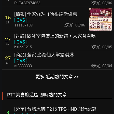
17
PLEASE974853
2天前
,
08/06
[情報] 全家vs7-11哈根達斯優惠
15
[
CVS
]
21
ssss87109
2天前
,
08/06
[討論] 飲冰室包裝上的新詩，大家會看嗎
27
[
CVS
]
47
hsiao1215
3天前
,
08/05
[商品] 全家 澎湖仙人掌霜淇淋
27
[
CVS
]
49
st3333333
4天前
,
08/04
更多 近期熱門文章 >>
PTT美食旅遊區 即時熱門文章
[分享] 台灣虎航IT216 TPE-HND 飛行紀錄
3