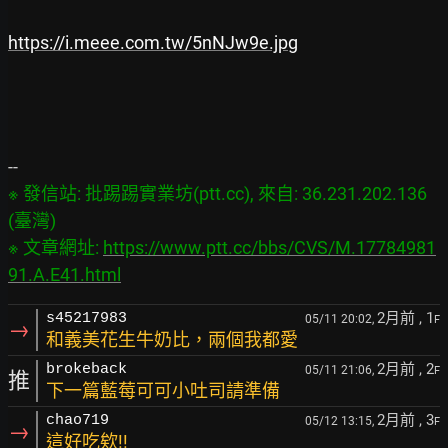
https://i.meee.com.tw/5nNJw9e.jpg
※ 發信站: 批踢踢實業坊(ptt.cc), 來自: 36.231.202.136 
(臺灣)

※ 文章網址: 
https://www.ptt.cc/bbs/CVS/M.17784981
91.A.E41.html
2月前
, 1
s45217983
05/11 20:02,
F
→
和義美花生牛奶比，兩個我都愛
2月前
, 2
brokeback
05/11 21:06,
F
推
下一篇藍莓可可小吐司請準備
2月前
, 3
chao719
05/12 13:15,
F
→
這好吃欸!!