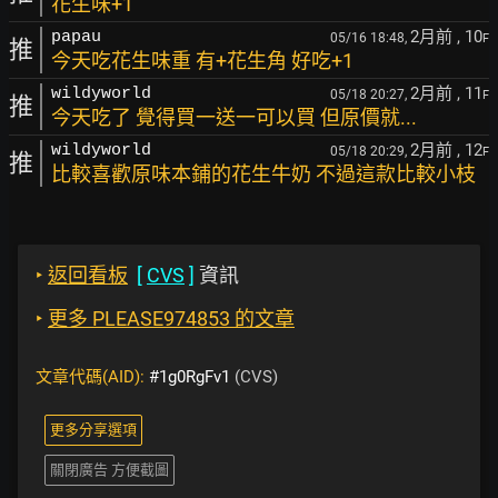
花生味+1
2月前
, 10
papau
05/16 18:48,
F
推
今天吃花生味重 有+花生角 好吃+1
2月前
, 11
wildyworld
05/18 20:27,
F
推
今天吃了 覺得買一送一可以買 但原價就...
2月前
, 12
wildyworld
05/18 20:29,
F
推
比較喜歡原味本鋪的花生牛奶 不過這款比較小枝
‣
返回看板
[
CVS
]
資訊
‣
更多 PLEASE974853 的文章
文章代碼(AID):
#1g0RgFv1
(CVS)
更多分享選項
關閉廣告 方便截圖