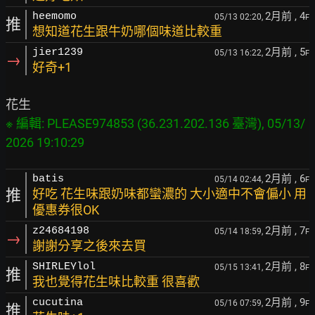
2月前
, 4
heemomo
05/13 02:20,
F
推
想知道花生跟牛奶哪個味道比較重
2月前
, 5
jier1239
05/13 16:22,
F
→
好奇+1
※ 編輯: PLEASE974853 (36.231.202.136 臺灣), 05/13/
2月前
, 6
batis
05/14 02:44,
F
推
好吃 花生味跟奶味都蠻濃的 大小適中不會偏小 用
優惠券很OK
2月前
, 7
z24684198
05/14 18:59,
F
→
謝謝分享之後來去買
2月前
, 8
SHIRLEYlol
05/15 13:41,
F
推
我也覺得花生味比較重 很喜歡
2月前
, 9
cucutina
05/16 07:59,
F
推