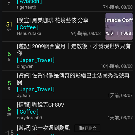
[
Aviation
]
7
tigerteeth
7小時前
,
08/08
[廣宣] 黑美珈琲 花境藝伎 分享
51
[
Coffee
]
52
HsnuYutaka
9小時前
,
08/08
[遊記] 2009關西蜜月｜走散後，才發現世界只有
你
6
[
Japan_Travel
]
6
dingwen
10小時前
,
08/08
[資訊] 佐賀偶像是傳奇的彩繪巴士法蘭秀秀號再
開
5
[
Japan_Travel
]
5
JyJian
1天前
,
08/07
[情報] 咖銳克CF80V
6
[
Coffee
]
39
corydoras09
1天前
,
08/07
[遊記] 第一次遇到颱風
已刪文
-15