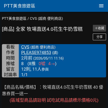
PTT
美食旅遊區
PTT美食旅遊區
/
CVS (超商 便利商店)
[商品] 全家 牧場直送4.0花生牛奶雪糕
＋收藏
分享
看板
CVS
(超商 便利商店)
作者
PLEASE974853
(請)
時間
2月前
(2026/05/11 11:16)
推噓
8
(
8
推
0
噓
4
→
)
留言
12則, 11人
參與
討論串
1/1
【商品名稱/價格】：牧場直送4.0花生牛奶雪糕 40 優
惠券買一送一

(區域型商品請註明 試吃試用品請標示價格0元)