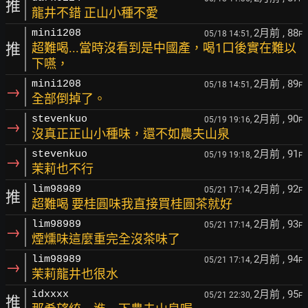
推
龍井不錯 正山小種不愛
2月前
, 88
mini1208
05/18 14:51,
F
推
超難喝...當時沒看到是中國產，喝1口後實在難以
下嚥，
2月前
, 89
mini1208
05/18 14:51,
F
→
全部倒掉了。
2月前
, 90
stevenkuo
05/19 19:16,
F
→
沒真正正山小種味，還不如農夫山泉
2月前
, 91
stevenkuo
05/19 19:18,
F
→
茉莉也不行
2月前
, 92
lim98989
05/21 17:14,
F
推
超難喝 要桂圓味我直接買桂圓茶就好
2月前
, 93
lim98989
05/21 17:14,
F
→
煙燻味這麼重完全沒茶味了
2月前
, 94
lim98989
05/21 17:14,
F
→
茉莉龍井也很水
2月前
, 95
idxxxx
05/21 22:30,
F
推