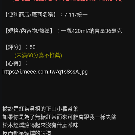
【便利商店/廠商名稱】：7-11/統一

【規格/內容物/熱量】：一瓶420ml/鈉含量36毫克

          (未滿60分為不推薦)
https://i.meee.com.tw/q1sSssA.jpg
據說是紅茶鼻祖的正山小種茶葉

如果你是為了無糖紅茶而來可能會跟我一樣失望

松木煙燻讓喝起來沒有什麼茶味

反而都是煙燻的味道
