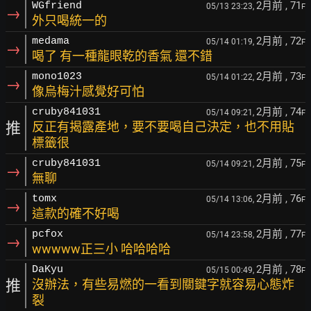
2月前
, 71
WGfriend
05/13 23:23,
F
→
外只喝統一的
2月前
, 72
medama
05/14 01:19,
F
→
喝了 有一種龍眼乾的香氣 還不錯
2月前
, 73
mono1023
05/14 01:22,
F
→
像烏梅汁感覺好可怕
2月前
, 74
cruby841031
05/14 09:21,
F
推
反正有揭露產地，要不要喝自己決定，也不用貼
標籤很
2月前
, 75
cruby841031
05/14 09:21,
F
→
無聊
2月前
, 76
tomx
05/14 13:06,
F
→
這款的確不好喝
2月前
, 77
pcfox
05/14 23:58,
F
→
wwwww正三小 哈哈哈哈
2月前
, 78
DaKyu
05/15 00:49,
F
推
沒辦法，有些易燃的一看到關鍵字就容易心態炸
裂