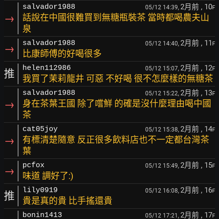
2月前
, 10
salvador1988
05/12 14:39,
F
→
話說在中國很難買到無糖瓶裝茶 當時都喝農夫山
泉
2月前
, 11
salvador1988
05/12 14:40,
F
→
比康師傅的好喝很多
2月前
, 12
helen112986
05/12 15:07,
F
推
我買了茉莉龍井 可惡 不好喝 很不怎麼樣的無糖茶
2月前
, 13
salvador1988
05/12 15:22,
F
→
身在茶葉王國 除了嚐鮮 的確是沒什麼理由喝中國
茶
2月前
, 14
cat05joy
05/12 15:38,
F
→
有標清楚隨意 反正很多飲料店也不一定都台灣茶
葉
2月前
, 15
pcfox
05/12 15:49,
F
→
味道 調好了:)
2月前
, 16
lily0919
05/12 16:08,
F
推
貴是真的貴 比手搖還貴
2月前
, 17
bonin1413
05/12 17:21,
F