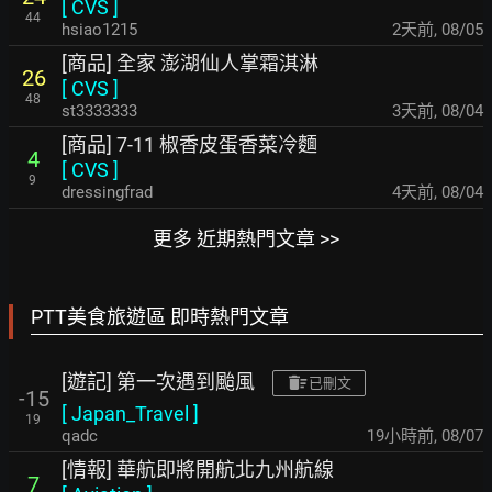
[
CVS
]
44
hsiao1215
2天前
,
08/05
[商品] 全家 澎湖仙人掌霜淇淋
26
[
CVS
]
48
st3333333
3天前
,
08/04
[商品] 7-11 椒香皮蛋香菜冷麵
4
[
CVS
]
9
dressingfrad
4天前
,
08/04
更多 近期熱門文章 >>
PTT美食旅遊區 即時熱門文章
[遊記] 第一次遇到颱風
已刪文
-15
[
Japan_Travel
]
19
qadc
19小時前
,
08/07
[情報] 華航即將開航北九州航線
7