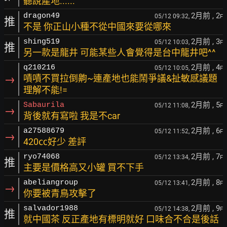
聽說產地......
2月前
, 2
dragon49
05/12 09:32,
F
推
不是 你正山小種不從中國來要從哪來
2月前
, 3
shing519
05/12 10:03,
F
推
另一款是龍井 可能某些人會覺得是台中龍井吧^^
2月前
, 4
q210216
05/12 10:05,
F
→
嘖嘖不買拉倒齁~連產地也能鬧爭議&扯敏感議題
理解不能!=
2月前
, 5
Sabaurila
05/12 11:08,
F
→
背後就有寫啦 我是不car
2月前
, 6
a27588679
05/12 11:52,
F
→
420㏄好少 差評
2月前
, 7
ryo74068
05/12 13:34,
F
推
主要是價格高又小罐 買不下手
2月前
, 8
abeliangroup
05/12 13:41,
F
→
你要被青鳥攻擊了
2月前
, 9
salvador1988
05/12 14:38,
F
推
就中國茶 反正產地有標明就好 口味合不合是後話