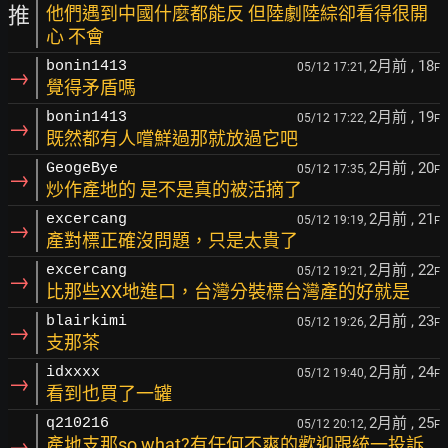
推
他們遇到中國什麼都能反 但陸劇陸綜卻看得很開
心 不會
2月前
, 18
bonin1413
05/12 17:21,
F
→
覺得矛盾嗎
2月前
, 19
bonin1413
05/12 17:22,
F
→
既然都有人嚐鮮過那就放過它吧
2月前
, 20
GeogeBye
05/12 17:35,
F
→
炒作產地的 是不是真的被活摘了
2月前
, 21
excercang
05/12 19:19,
F
→
產對標正確沒問題，只是太貴了
2月前
, 22
excercang
05/12 19:21,
F
→
比那些XX地進口，台灣分裝標台灣產的好就是
2月前
, 23
blairkimi
05/12 19:26,
F
→
支那茶
2月前
, 24
idxxxx
05/12 19:40,
F
→
看到也買了一罐
2月前
, 25
q210216
05/12 20:12,
F
→
產地支那so what?有任何不爽的歡迎跟統一投訴