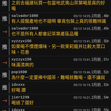
推
之前去福建玩買一包當地武夷山茶葉喝是真的好
喝
2月前
, 48
salvador1988
05/13 14:35,
F
推
有人提醒產地也不錯啊 畢竟包裝上真的很難辨識
2月前
, 49
salvador1988
05/13 14:35,
F
→
也不是所有人都會記茶葉產區品種
2月前
, 50
xyzzyx156
05/13 15:41,
F
推
如果喝不慣煙燻味，另一款茉莉龍井比較大眾口
味，花香
2月前
, 51
xyzzyx156
05/13 15:41,
F
→
味滿清爽的
2月前
, 52
pop1690
05/13 15:46,
F
推
為什麼一定要捧中國茶，難喝就難喝，還不讓說
2月前
, 53
idxxxx
05/13 16:19,
F
推
好喝 讚
2月前
, 54
jier1239
05/13 16:21,
F
→
喝過了還好
2月前
, 55
idxxxx
05/13 16:31,
F