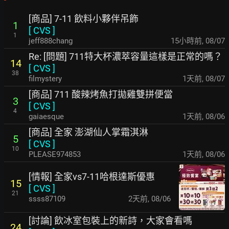
[商品] 7-11 飲料小夥伴吊飾
1
[
CVS
]
1
jeff888chang
15小時前
,
08/07
Re: [問題] 711特大杯濃萃容量這樣是正常的嗎？
14
[
CVS
]
38
filmystery
1天前
,
08/07
[商品] 711 酸辣烤魚打拋雞雙拼便當
3
[
CVS
]
4
gaiaesque
1天前
,
08/06
[商品] 全家 澎湖仙人掌霜淇淋
5
[
CVS
]
10
PLEASE974853
1天前
,
08/06
[情報] 全家vs7-11哈根達斯優惠
15
[
CVS
]
21
ssss87109
2天前
,
08/06
[討論] 飲冰室包裝上的新詩，大家會看嗎
24