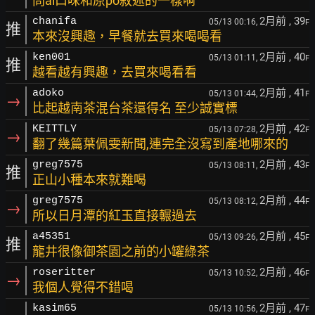
問ai口味和原po敘述的一樣啊
2月前
, 39
chanifa
05/13 00:16,
F
推
本來沒興趣，早餐就去買來喝喝看
2月前
, 40
ken001
05/13 01:11,
F
推
越看越有興趣，去買來喝看看
2月前
, 41
adoko
05/13 01:44,
F
→
比起越南茶混台茶還得名 至少誠實標
2月前
, 42
KEITTLY
05/13 07:28,
F
→
翻了幾篇葉佩雯新聞,連完全沒寫到產地哪來的
2月前
, 43
greg7575
05/13 08:11,
F
推
正山小種本來就難喝
2月前
, 44
greg7575
05/13 08:12,
F
→
所以日月潭的紅玉直接輾過去
2月前
, 45
a45351
05/13 09:26,
F
推
龍井很像御茶園之前的小罐綠茶
2月前
, 46
roseritter
05/13 10:52,
F
→
我個人覺得不錯喝
2月前
, 47
kasim65
05/13 10:56,
F