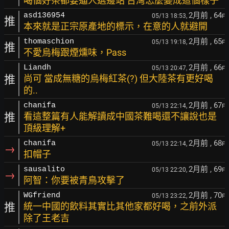
喝個好茶都要逼人選邊站 台灣怎麼變成這個樣子
2月前
, 64
asd136954
05/13 18:53,
F
推
本來就是正宗原產地的標示，在意的人就避開
2月前
, 65
thomaschion
05/13 19:18,
F
推
不愛烏梅跟煙燻味，Pass
2月前
, 66
Liandh
05/13 20:47,
F
推
尚可 當成無糖的烏梅紅茶(?) 但大陸茶有更好喝
的..
2月前
, 67
chanifa
05/13 22:14,
F
推
看這整篇有人能解讀成中國茶難喝還不讓說也是
頂級理解+
2月前
, 68
chanifa
05/13 22:14,
F
→
扣帽子
2月前
, 69
sausalito
05/13 22:20,
F
→
阿智：你要被青鳥攻擊了
2月前
, 70
WGfriend
05/13 23:22,
F
推
統一中國的飲料其實比其他家都好喝，之前外派
除了王老吉