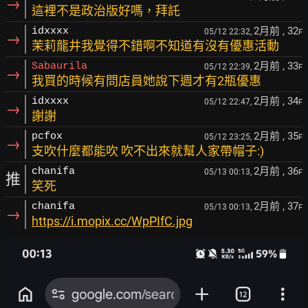
→
這裡不是政治版好嗎，拜託
2月前
, 32
idxxxx
05/12 22:32,
F
→
茉莉龍井我覺得不錯啊不知道有沒有優惠活動
2月前
, 33
Sabaurila
05/12 22:39,
F
→
我買的時候有問店員她說下週才有2瓶優惠
2月前
, 34
idxxxx
05/12 22:47,
F
→
謝謝
2月前
, 35
pcfox
05/12 23:25,
F
→
支吹什麼都能吹 吹不出來就幫人家帶帽子:)
2月前
, 36
chanifa
05/13 00:13,
F
推
笑死
2月前
, 37
chanifa
05/13 00:13,
F
→
https://i.mopix.cc/WpPIfC.jpg