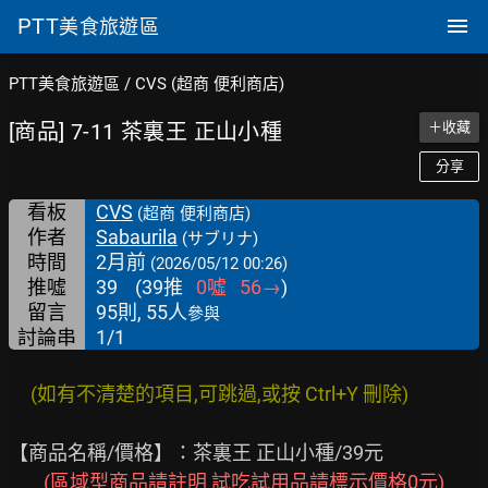
PTT
美食旅遊區
PTT美食旅遊區
/
CVS (超商 便利商店)
[商品] 7-11 茶裏王 正山小種
＋收藏
分享
看板
CVS
(超商 便利商店)
作者
Sabaurila
(サブリナ)
時間
2月前
(2026/05/12 00:26)
推噓
39
(
39
推
0
噓
56
→
)
留言
95則, 55人
參與
討論串
1/1
     (如有不清楚的項目,可跳過,或按 Ctrl+Y 刪除)
【商品名稱/價格】：茶裏王 正山小種/39元

(區域型商品請註明 試吃試用品請標示價格0元)