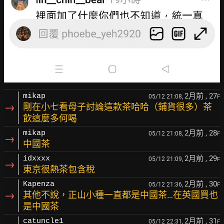
2月前
, 27
mikap
05/12 21:08,
F
→
剛在小七看母子討論這款茶哈哈（鋪貨很多）茶
飲這麼多何喝
2月前
, 28
mikap
05/12 21:08,
F
→
中國茶
2月前
, 29
idxxxx
05/12 21:09,
F
→
東京很熱茶包含稅
2月前
, 30
Kapenza
05/12 21:36,
F
→
其他不說，正山小種一直都是中國茶…在英國買也
是中國茶
2月前
, 31
catuncle1
05/12 22:31,
F