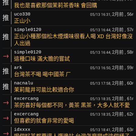
推
我也是喜歡那個茉莉茶香味 會回購
2月前
, 56
uco330
05/13 16:31,
F
推
正山小
2月前
, 57
simple0120
05/13 16:44,
F
推
正山小種那個松木煙燻味很看人喝 XD 台灣好像沒
人出過
2月前
, 58
simple0120
05/13 16:44,
F
→
這種口味 滿大膽的嘗試
2月前
, 59
ark
05/13 16:50,
F
推
台灣茶不喝 喝中國茶 ㄏ
2月前
, 60
nacnalu
05/13 17:58,
F
推
茉莉龍井可能比較適合你
2月前
, 61
excercang
05/13 18:35,
F
→
茶的喜好每個都不同，黃茶 黑茶，大多人就不愛
2月前
, 62
excercang
05/13 18:35,
F
→
但喜歡的就會非常的愛喝
2月前
, 63
idxxxx
05/13 18:41,
F
→