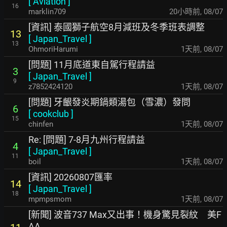
[
Aviation
]
16
marklin709
20小時前
,
08/07
[資訊] 泰國獅子航空8月減班及冬季班表調整
13
[
Japan_Travel
]
13
OhmoriHarumi
1天前
,
08/07
[問題] 11月底道東自駕行程請益
3
[
Japan_Travel
]
9
z7852424120
1天前
,
08/07
[問題] 牙齦發炎期鍋類湯包（雪濃）發問
6
[
cookclub
]
15
chinfen
1天前
,
08/07
Re: [問題] 7-8月九州行程請益
4
[
Japan_Travel
]
11
boil
1天前
,
08/07
[資訊] 20260807匯率
14
[
Japan_Travel
]
18
mpmpsmom
1天前
,
08/07
[新聞] 波音737 Max又出事！機身驚見裂紋 美F
AA