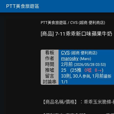
PTT
美食旅遊區
PTT美食旅遊區
/
CVS (超商 便利商店)
[商品] 7-11乖乖新口味蘋果
看板
CVS
(超商 便利商店)
作者
marosky
(Maro)
時間
2月前
(2026/05/28 03:53)
推噓
25
(
25
推
0
噓
8
→
)
留言
33則, 30人
, 1月前
參與
最新
討論串
1/1
【商品名稱/價格】：乖乖玉米脆條-蘋果