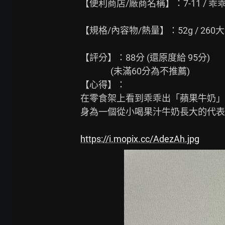
【便利商店/廠商名稱】：7-11 / 乖乖
【規格/內容物/熱量】：52g / 260大
【評分】：88分 (還原度給 95分)

               (未滿60分為不推薦)

【心得】：

在零食架上看到乖乖出「蘋果牛奶」
身為一個從小喝果汁牛奶長大的代表
https://i.mopix.cc/AdezAh.jpg