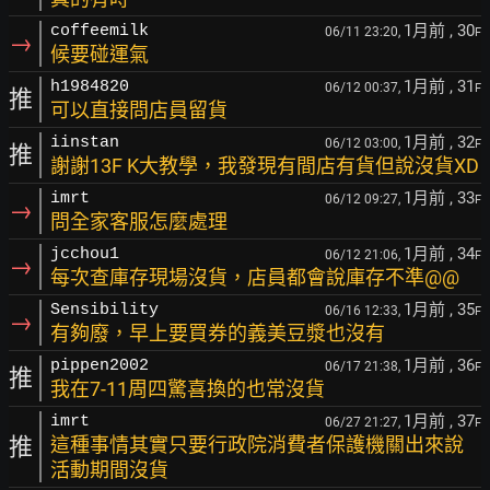
1月前
, 30
coffeemilk
06/11 23:20,
F
→
候要碰運氣
1月前
, 31
h1984820
06/12 00:37,
F
推
可以直接問店員留貨
1月前
, 32
iinstan
06/12 03:00,
F
推
謝謝13F K大教學，我發現有間店有貨但說沒貨XD
1月前
, 33
imrt
06/12 09:27,
F
→
問全家客服怎麼處理
1月前
, 34
jcchou1
06/12 21:06,
F
→
每次查庫存現場沒貨，店員都會說庫存不準@@
1月前
, 35
Sensibility
06/16 12:33,
F
→
有夠廢，早上要買券的義美豆漿也沒有
1月前
, 36
pippen2002
06/17 21:38,
F
推
我在7-11周四驚喜換的也常沒貨
1月前
, 37
imrt
06/27 21:27,
F
推
這種事情其實只要行政院消費者保護機關出來說
活動期間沒貨