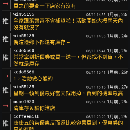
06/11 11:42,
F
→
買之前要查一下店家有沒有
1月前
, 23
win55135
06/11 14:33,
F
推
全家跟萊爾富不會補貨啦！活動開始大概兩天內
沒有就沒了
1月前
, 24
win55135
06/11 14:36,
F
推
偶這邊鄉下都還有庫存 ~
1月前
, 25
kodo5566
06/11 15:41,
F
推
常常拿到折價券或買一送一，但都找不到貨，不
然就是庫存
1月前
, 26
kodo5566
06/11 15:41,
F
→
1，活動做心酸的
1月前
, 27
win55135
06/11 16:15,
F
推
星期一領到後最好當天就用掉，買到的機率最高
1月前
, 28
mono1023
06/11 16:51,
F
→
清庫存＆騙你進店
1月前
, 29
coffeemilk
06/11 23:20,
F
推
康康五的茶優惠反而還比較容易買到，優惠券的
真的有時