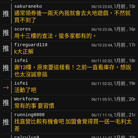
1月前
, 15
sakuraneko
06/10 23:05,
F
推
通常領券後一兩天內我就會去大地遊戲，不然就
買不到了
1月前
, 16
scores
06/10 23:36,
F
推
用十三樓的查法，蠻多家都有的。
1月前
, 17
fireguard119
06/10 23:44,
F
推
k大正解
1月前
, 18
isfei
06/11 02:02,
F
推
謝13樓，原來要這樣看！之前一直看庫存，想說
也太沒誠意搞
1月前
, 19
isfei
06/11 02:02,
F
→
活動了吧
1月前
, 20
Workforme
06/11 05:51,
F
推
常有的事 要習慣
1月前
, 21
running0808
06/11 11:16,
F
推
找直營比較有機會吧 加盟會覺得買一送一毛利太
差
1月前
, 22
calculus9