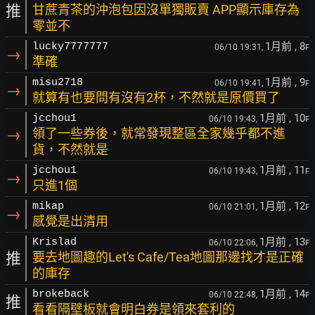
推
甘蔗青茶的沖泡包因沒單獨販賣 APP顯示庫存為
零並不
1月前
, 8
lucky7777777
06/10 19:31,
F
→
準確
1月前
, 9
misu2718
06/10 19:41,
F
→
就算有也要問有沒有2杯，不然就是原價買了
1月前
, 10
jcchou1
06/10 19:43,
F
→
領了一些券後，就常發現整區全家幾乎都不進
貨，不然就是
1月前
, 11
jcchou1
06/10 19:43,
F
→
只進1個
1月前
, 12
mikap
06/10 21:01,
F
→
感覺是出清用
1月前
, 13
Krislad
06/10 22:06,
F
推
要去地圖趣的Let's Cafe/Tea地圖那邊找才是正確
的庫存
1月前
, 14
brokeback
06/10 22:48,
F
推
看看隔壁板就會明白券是領來套利的