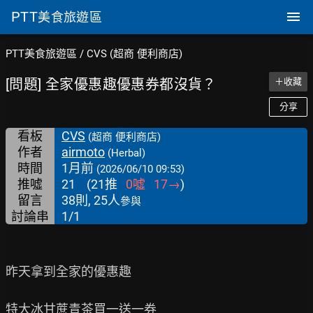
PTT
美食旅遊區
PTT美食旅遊區
/
CVS (超商 便利商店)
[問題] 全家優惠趣優惠券都沒貨？
＋收藏
分享
看板
CVS
(超商 便利商店)
作者
airmoto
(Herbal)
時間
1月前
(2026/06/10 09:53)
推噓
21
(
21
推
0
噓
17
→
)
留言
38則, 25人
參與
討論串
1/1
昨天拿到全家的優惠趣

特大冰甘蔗青茶買一送一券
