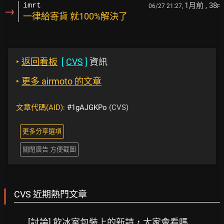
1月前
, 38
imrt
06/27 21:27,
F
→
一律給寄貨 就100%解決了
‣
返回看板
[
CVS
]
資訊
‣
更多 airmoto 的文章
文章代碼(AID):
#1gAJGKPo
(CVS)
更多分享選項
關閉廣告 方便截圖
CVS 近期熱門文章
[討論] 飲冰室包裝上的新詩，大家會看嗎