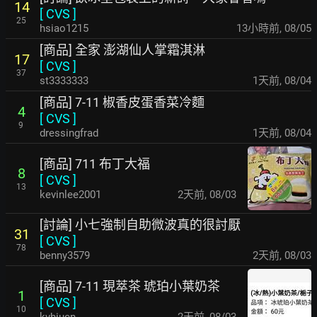
14
[
CVS
]
25
hsiao1215
13小時前
,
08/05
[商品] 全家 澎湖仙人掌霜淇淋
17
[
CVS
]
37
st3333333
1天前
,
08/04
[商品] 7-11 椒香皮蛋香菜冷麵
4
[
CVS
]
9
dressingfrad
1天前
,
08/04
[商品] 711 布丁大福
8
[
CVS
]
13
kevinlee2001
2天前
,
08/03
[討論] 小七強制自助微波真的很討厭
31
[
CVS
]
78
benny3579
2天前
,
08/03
[商品] 7-11 現萃茶 琥珀小葉奶茶
1
[
CVS
]
10
kvhiucn
2天前
,
08/03