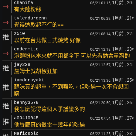
1月前
, 20
chanifa
06/21 01:15,
F
→
有大陸粉絲
1月前
, 21
tylerdurdenn
06/21 06:29,
F
→
覺得這款超不行的==
1月前
, 22
z510
06/21 08:14,
F
推
以前在台北做日式燒烤 好像
1月前
, 23
endermite
06/21 12:18,
F
→
泡麵粉包本來就不用都全下 可以先看鈉含量斟酌
1月前
, 24
jay228
06/21 12:57,
F
推
詹姆士就胡椒狂加
1月前
, 25
iamdorayaki
06/21 13:36,
F
推
蒜味真的超重，不到難吃，但吃過一次不會想回
購
1月前
, 26
benny3579
06/21 20:50,
F
推
我怎麼記得這個人爭議蠻多的
1月前
, 27
a09410045
06/22 07:54,
F
推
他餐廳真的很雷十幾年前吃過
1月前
, 28
Mafiosolo
06/22 11:25,
F