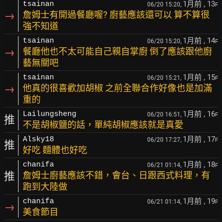
1月前
, 13
tsainan
06/20 15:20,
F
→
詹姆士有開過餐廳喔? 廚藝應該還可以 算不算很
強不知道
1月前
, 14
tsainan
06/20 15:20,
F
→
餐廳他也不太可能自己親自掌廚 倒了應該跟他廚
藝無關吧
1月前
, 15
tsainan
06/20 15:21,
F
→
他真的很喜歡加胡椒 之前全聯合作好像也是加滿
重的
1月前
, 16
Lailungsheng
06/20 16:51,
F
推
不是胡椒鹽的話，單純胡椒應該就是真愛
1月前
, 17
Alsky18
06/20 17:27,
F
推
好吃 麵體也好吃
1月前
, 18
chanifa
06/21 01:14,
F
推
詹姆士廚藝應該不錯，會台、日跟西式料理，有
跑到大陸做
1月前
, 19
chanifa
06/21 01:14,
F
→
美食節目