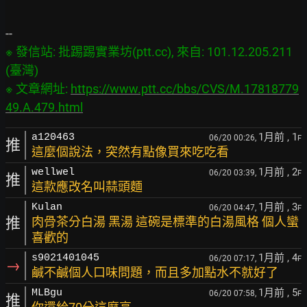
※ 發信站: 批踢踢實業坊(ptt.cc), 來自: 101.12.205.211 
(臺灣)

※ 文章網址: 
https://www.ptt.cc/bbs/CVS/M.17818779
49.A.479.html
1月前
, 1
a120463
06/20 00:26,
F
推
這麼個說法，突然有點像買來吃吃看
1月前
, 2
wellwel
06/20 03:39,
F
推
這款應改名叫蒜頭麵
1月前
, 3
Kulan
06/20 04:47,
F
推
肉骨茶分白湯 黑湯 這碗是標準的白湯風格 個人蠻
喜歡的
1月前
, 4
s9021401045
06/20 07:17,
F
→
鹹不鹹個人口味問題，而且多加點水不就好了
1月前
, 5
MLBgu
06/20 07:58,
F
推