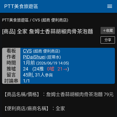
PTT
美食旅遊區
PTT美食旅遊區
/
CVS (超商 便利商店)
[商品] 全家 詹姆士香蒜胡椒肉骨茶泡麵
＋收藏
分享
看板
CVS
(超商 便利商店)
作者
PiDaiShuei
(屁帶水)
時間
1月前
(2026/06/19 14:05)
推噓
24
(
24
推
0
噓
21
→
)
留言
45則, 31人
參與
討論串
1/1
【商品名稱/價格】：詹姆士香蒜胡椒肉骨茶泡麵 79元

【便利商店/廠商名稱】：全家
