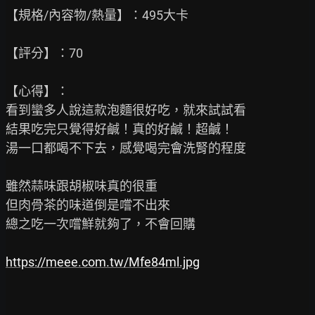
【規格/內容物/熱量】：495大卡

【評分】：70

【心得】：

看到蠻多人說這款泡麵很好吃，就來試試看

結果吃完只覺得好鹹！真的好鹹！超鹹！

湯一口都喝不下去，感覺喝完會洗腎的程度

雖然蒜味跟胡椒味真的很重

但肉骨茶的味道倒是嚐不出來

總之吃一次嚐鮮就夠了，不會回購

https://meee.com.tw/Mfe84ml.jpg