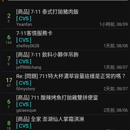
[商品] 7-11 泰式打拋豬肉飯
2
[
CVS
]
3
Yeanfan
1小時前
,
08/09
7-11客情服務卡
6
[
CVS
]
144
shelley0628
1天前
,
08/08
[商品] 7-11 飲料小夥伴吊飾
7
[
CVS
]
9
jeff888chang
1天前
,
08/07
Re: [問題] 711特大杯濃萃容量這樣是正常的嗎？
17
[
CVS
]
47
filmystery
2天前
,
08/07
[商品] 711 酸辣烤魚打拋雞雙拼便當
6
[
CVS
]
7
gaiaesque
2天前
,
08/06
[商品] 全家 澎湖仙人掌霜淇淋
8
[
CVS
]
18