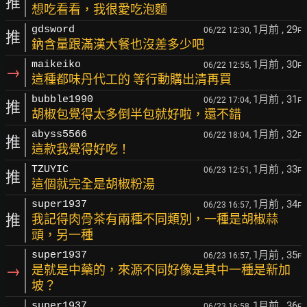
推
想吃看看，我很愛吃泡麵
1月前
, 29
gdsword
06/22 12:30,
F
推
鈉含量跟滿漢大餐也沒差多少吧
1月前
, 30
maikeiko
06/22 12:55,
F
→
這種都味丹代工的 等行動購出清再買
1月前
, 31
bubble1990
06/22 17:04,
F
推
胡椒包覺得太多倒半包就好啦，還不錯
1月前
, 32
abyss5566
06/22 18:04,
F
推
這款我覺得好吃！
1月前
, 33
TZUYIC
06/23 12:51,
F
推
這個就完全是胡椒粉湯
1月前
, 34
super1937
06/23 16:57,
F
推
我記得肉骨茶有兩種不同類別，一種是胡椒蒜
頭，另一種
1月前
, 35
super1937
06/23 16:57,
F
→
是就是中藥的，來源不同好像是其中一種是新加
坡？
1月前
, 36
super1937
06/23 16:58,
F