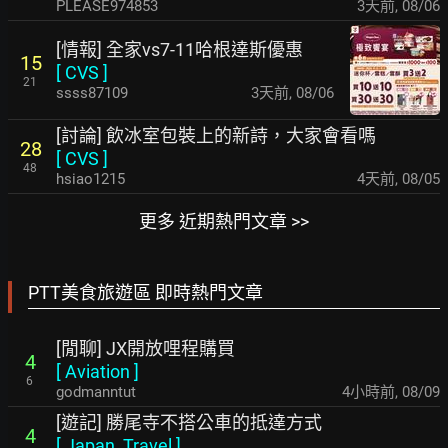
PLEASE974853
3天前
,
08/06
[情報] 全家vs7-11哈根達斯優惠
15
[
CVS
]
21
ssss87109
3天前
,
08/06
[討論] 飲冰室包裝上的新詩，大家會看嗎
28
[
CVS
]
48
hsiao1215
4天前
,
08/05
更多 近期熱門文章 >>
PTT美食旅遊區 即時熱門文章
[閒聊] JX開放哩程購買
4
[
Aviation
]
6
godmanntut
4小時前
,
08/09
[遊記] 勝尾寺不搭公車的抵達方式
4
[
Japan_Travel
]