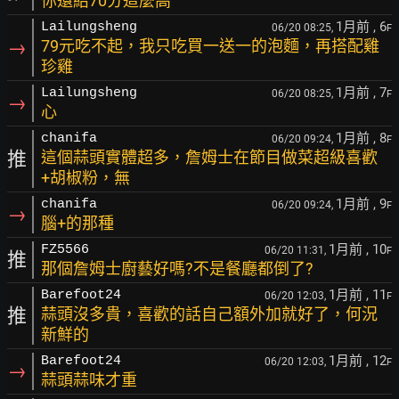
你還給70分這麼高
1月前
, 6
Lailungsheng
06/20 08:25,
F
→
79元吃不起，我只吃買一送一的泡麵，再搭配雞
珍雞
1月前
, 7
Lailungsheng
06/20 08:25,
F
→
心
1月前
, 8
chanifa
06/20 09:24,
F
推
這個蒜頭實體超多，詹姆士在節目做菜超級喜歡
+胡椒粉，無
1月前
, 9
chanifa
06/20 09:24,
F
→
腦+的那種
1月前
, 10
FZ5566
06/20 11:31,
F
推
那個詹姆士廚藝好嗎?不是餐廳都倒了?
1月前
, 11
Barefoot24
06/20 12:03,
F
推
蒜頭沒多貴，喜歡的話自己額外加就好了，何況
新鮮的
1月前
, 12
Barefoot24
06/20 12:03,
F
→
蒜頭蒜味才重