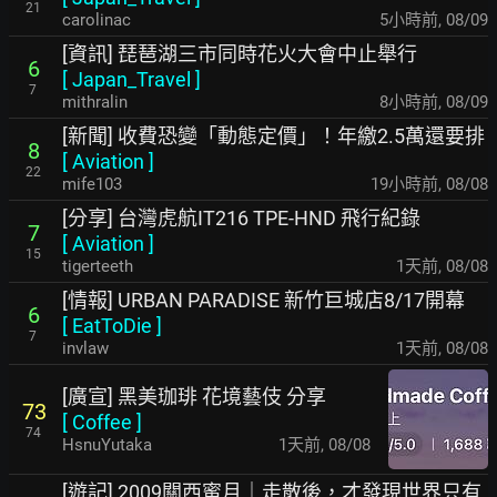
21
carolinac
5小時前
,
08/09
[資訊] 琵琶湖三市同時花火大會中止舉行
6
[
Japan_Travel
]
7
mithralin
8小時前
,
08/09
[新聞] 收費恐變「動態定價」！年繳2.5萬還要排
8
[
Aviation
]
22
mife103
19小時前
,
08/08
[分享] 台灣虎航IT216 TPE-HND 飛行紀錄
7
[
Aviation
]
15
tigerteeth
1天前
,
08/08
[情報] URBAN PARADISE 新竹巨城店8/17開幕
6
[
EatToDie
]
7
invlaw
1天前
,
08/08
[廣宣] 黑美珈琲 花境藝伎 分享
73
[
Coffee
]
74
HsnuYutaka
1天前
,
08/08
[遊記] 2009關西蜜月｜走散後，才發現世界只有