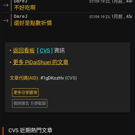
1月前
, 44
DareJ
07/09 19:22,
F
→
不好吃啊
1月前
, 45
DareJ
07/09 19:23,
F
→
還好是點數折價
‣
返回看板
[
CVS
]
資訊
‣
更多 PiDaiShuei 的文章
文章代碼(AID):
#1gDKozHv
(CVS)
更多分享選項
關閉廣告 方便截圖
CVS 近期熱門文章