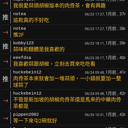
→
我很愛蒜頭胡椒版本的肉骨茶，會有興趣
1月前
, 37
notea
06/23 17:27,
F
推
這款真的不好吃
1月前
, 38
notea
06/23 17:27,
F
→
推2F
1月前
, 39
bobby123
06/23 18:11,
F
推
蒜味和麵體是我喜歡的
1月前
, 40
eeefdsa
06/23 20:17,
F
→
我喜歡蒜跟胡椒，立刻去買來吃吃看
1月前
, 41
huckebein12
06/24 09:48,
F
推
肉骨茶本來就會加一堆蒜頭，一小鍋就要加一整
球蒜了
1月前
, 42
huckebein12
06/24 09:48,
F
→
不管是新加坡的胡椒肉骨茶還是馬來的中藥肉骨
茶都是
1月前
, 43
pippen2002
06/26 10:31,
F
→
等一下來屯2碗就好