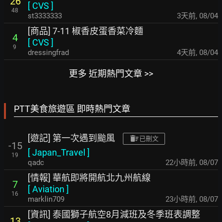
26
[
CVS
]
48
st3333333
3天前
,
08/04
[商品] 7-11 椒香皮蛋香菜冷麵
4
[
CVS
]
9
dressingfrad
4天前
,
08/04
更多 近期熱門文章 >>
PTT美食旅遊區 即時熱門文章
[遊記] 第一次遇到颱風
已刪文
-15
[
Japan_Travel
]
19
qadc
22小時前
,
08/07
[情報] 華航即將開航北九州航線
7
[
Aviation
]
16
marklin709
23小時前
,
08/07
[資訊] 泰國獅子航空8月減班及冬季班表調整
13