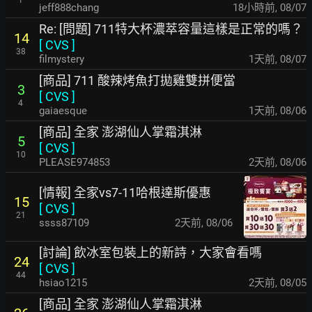
1
jeff888chang
18小時前
,
08/07
Re: [問題] 711特大杯濃萃容量這樣是正常的嗎？
14
[
CVS
]
38
filmystery
1天前
,
08/07
[商品] 711 酸辣烤魚打拋雞雙拼便當
3
[
CVS
]
4
gaiaesque
1天前
,
08/06
[商品] 全家 澎湖仙人掌霜淇淋
5
[
CVS
]
10
PLEASE974853
2天前
,
08/06
[情報] 全家vs7-11哈根達斯優惠
15
[
CVS
]
21
ssss87109
2天前
,
08/06
[討論] 飲冰室包裝上的新詩，大家會看嗎
24
[
CVS
]
44
hsiao1215
2天前
,
08/05
[商品] 全家 澎湖仙人掌霜淇淋