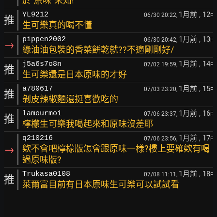
於"原味"未知!
1月前
, 12
YL9212
06/30 20:22,
F
推
生可樂真的喝不懂
1月前
, 13
pippen2002
06/30 20:42,
F
→
綠油油包裝的香菜餅乾就??不適剛剛好/
1月前
, 14
j5a6s7o8n
07/02 19:59,
F
推
生可樂還是日本原味的才好
1月前
, 15
a780617
07/03 23:20,
F
推
剝皮辣椒麵還挺喜歡吃的
1月前
, 16
lamourmoi
07/06 23:37,
F
推
檸檬生可樂我喝起來和原味沒差耶
1月前
, 17
q210216
07/06 23:56,
F
→
欸不會吧檸檬版怎會跟原味一樣?樓上要確欸有喝
過原味版?
1月前
, 18
Trukasa0108
07/08 11:11,
F
推
萊爾富目前有日本原味生可樂可以試試看