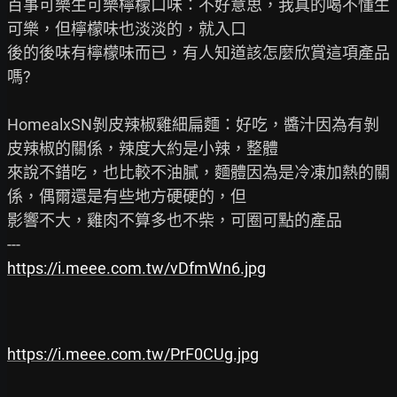
百事可樂生可樂檸檬口味：不好意思，我真的喝不懂生
可樂，但檸檬味也淡淡的，就入口

後的後味有檸檬味而已，有人知道該怎麼欣賞這項產品
嗎?

HomealxSN剝皮辣椒雞細扁麵：好吃，醬汁因為有剝
皮辣椒的關係，辣度大約是小辣，整體

來說不錯吃，也比較不油膩，麵體因為是冷凍加熱的關
係，偶爾還是有些地方硬硬的，但

影響不大，雞肉不算多也不柴，可圈可點的產品

https://i.meee.com.tw/vDfmWn6.jpg
https://i.meee.com.tw/PrF0CUg.jpg