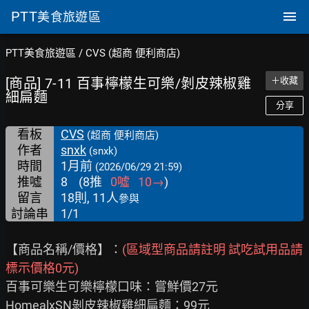
PTT
美食旅遊區
PTT美食旅遊區
/
CVS (超商 便利商店)
[商品] 7-11 百事檸檬生可樂/剝皮辣椒雞
＋收藏
細扁麵
分享
看板
CVS
(超商 便利商店)
作者
snxk
(snxk)
時間
1月前
(2026/06/29 21:59)
推噓
8
(
8
推
0
噓
10
→
)
留言
18則, 11人
參與
討論串
1/1
【商品名稱/價格】：
(區域型商品請註明 試吃試用品請
標示價格0元)
百事可樂生可樂檸檬口味：嘗鮮價27元

HomealxSN剝皮辣椒雞細扁麵：99元
