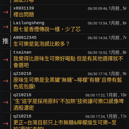
1月前
, 5
x8931139
06/30 09:46,
F
→
裡出問題
1月前
, 6
Lailungsheng
06/30 13:54,
F
→
跟七星香煙傳說一樣，少了芯
1月前
, 7
A90812345
06/30 14:34,
F
推
生可樂是氣泡感比較多？
1月前
, 8
tsainan
06/30 16:52,
F
→
我覺得比原味生可樂好喝點 但是有其他選擇就不
會選吧
1月前
, 9
q210216
06/30 17:18,
F
→
原味生可樂是全黑罐"無糖"~檸檬"有糖"且帶有藍
色底包膜!
1月前
, 10
q210216
06/30 17:22,
F
→
"生"這字是採用原料"不加熱"技術讓可樂口感像啤
酒般濃密
1月前
, 11
q210216
06/30 17:24,
F
→
更正~台灣目前只上市無糖&檸檬版生可樂~至