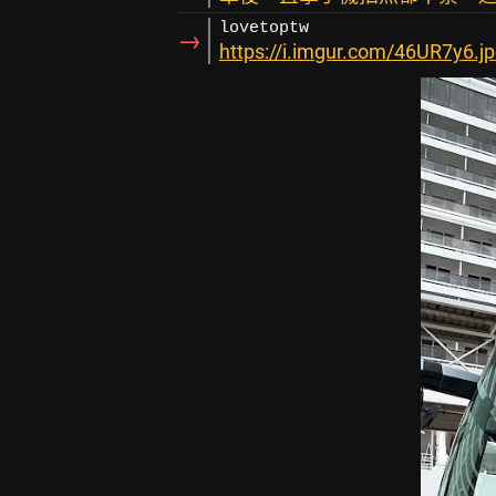
lovetoptw
→
https://i.imgur.com/46UR7y6.j