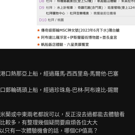
口熱那亞上船，經過羅馬-西西里島-馬爾他-巴塞

郵輪碼頭上船，經過珍珠島-巴林-阿布達比-錫爾

米蘭或中東兩老都說可以，反正沒去過都能去體驗看

比較多，有整理幾個疑問要麻煩各位大大

以只有一次體驗機會的話，哪個CP值高？
