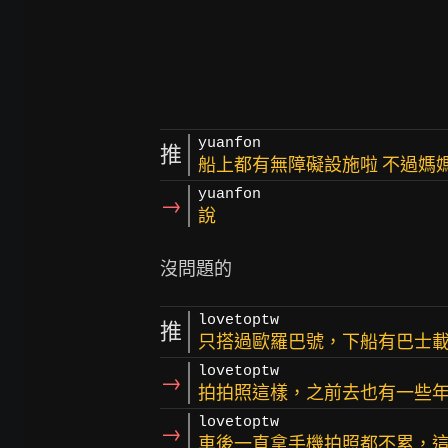
yuanfon
推
船上都有無障礙設施啦 不過媽
yuanfon
→
說
lovetoptw
推
只搭過歐羅巴號，下船有巴士載
lovetoptw
→
拍拍照這樣，之前去也有一些
lovetoptw
→
車後一直拿手機拍照都不累，這是