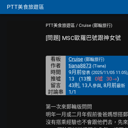
PTT
美食旅遊區
PTT美食旅遊區
/
Cruise (郵輪旅行)
[問題] MSC歐羅巴號跟神女號
看板
Cruise
(郵輪旅行)
作者
tiana8873
(Tiana)
時間
9月前
發表
(2025/11/05 11:05)
推噓
13
(
13
推
0
噓
30
→
)
留言
43則, 13人
, 8月前
參與
最新
討論串
1/1
第一次來郵輪版問問

明年一月或二月年假前後爸媽想搭郵
沒有搭乘經驗也不會跟他們去，先來