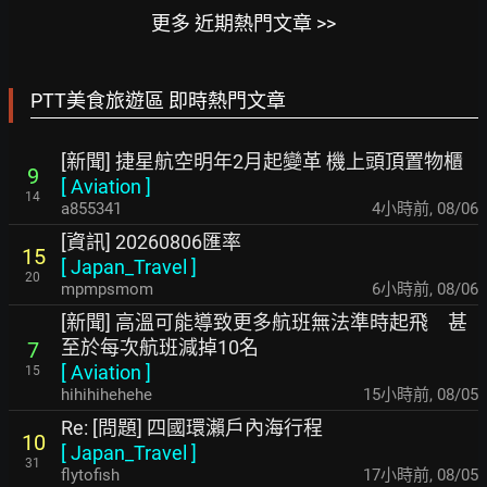
更多 近期熱門文章 >>
PTT美食旅遊區 即時熱門文章
[新聞] 捷星航空明年2月起變革 機上頭頂置物櫃
9
[
Aviation
]
14
a855341
4小時前
,
08/06
[資訊] 20260806匯率
15
[
Japan_Travel
]
20
mpmpsmom
6小時前
,
08/06
[新聞] 高溫可能導致更多航班無法準時起飛 甚
至於每次航班減掉10名
7
[
Aviation
]
15
hihihihehehe
15小時前
,
08/05
Re: [問題] 四國環瀨戶內海行程
10
[
Japan_Travel
]
31
flytofish
17小時前
,
08/05