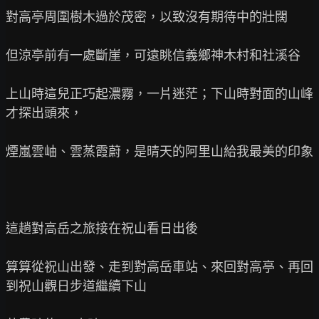
對高亭周圍樹木過於茂密，以致沒有期待中的壯闊

但涼亭前有一處斷崖，可遠眺信義鄉神木村和社溪谷

上山時這兒正巧起濃霧，一片迷茫；下山時對面的山峰
才探出頭來，

煙嵐雲岫、雲蒸霞蔚，是晴天的阿里山給我最美的印象

這趟對高岳之旅接在祝山看日出後

算算從祝山出發、走到對高岳車站、來回對高亭、再回
到祝山觀日步道繼續下山
