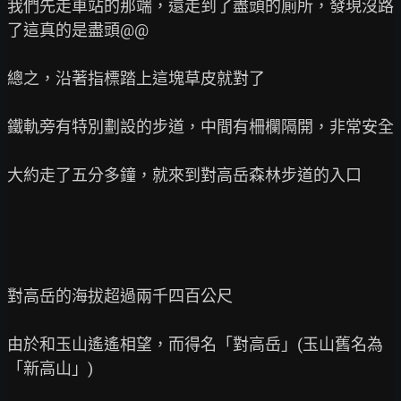
我們先走車站的那端，還走到了盡頭的廁所，發現沒路
了這真的是盡頭@@

總之，沿著指標踏上這塊草皮就對了

鐵軌旁有特別劃設的步道，中間有柵欄隔開，非常安全

大約走了五分多鐘，就來到對高岳森林步道的入口

對高岳的海拔超過兩千四百公尺

由於和玉山遙遙相望，而得名「對高岳」(玉山舊名為
「新高山」)
