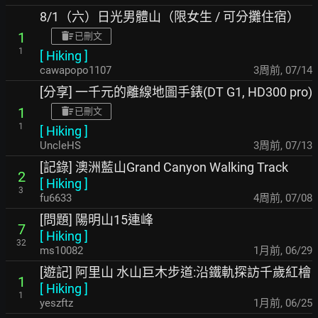
8/1（六）日光男體山（限女生 / 可分攤住宿）
1
已刪文
1
[
Hiking
]
cawapopo1107
3周前
,
07/14
[分享] 一千元的離線地圖手錶(DT G1, HD300 pro)
1
已刪文
1
[
Hiking
]
UncleHS
3周前
,
07/13
[記錄] 澳洲藍山Grand Canyon Walking Track
2
[
Hiking
]
3
fu6633
4周前
,
07/08
[問題] 陽明山15連峰
7
[
Hiking
]
32
ms10082
1月前
,
06/29
[遊記] 阿里山 水山巨木步道:沿鐵軌探訪千歲紅檜
1
[
Hiking
]
1
yeszftz
1月前
,
06/25