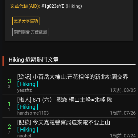
文章代碼(AID):
#1g823eYE
(Hiking)
更多分享選項
關閉廣告 方便截圖
Hiking 近期熱門文章
[遊記] 小百岳大棟山:芒花相伴的新北桃園交界
3
[
Hiking
]
3
yeszftz
1天前
,
08/05
[揪人] 8/1 (六） 觀霧 榛山主峰●北峰 揪
1
[
Hiking
]
1
handsome1103
1周前
,
07/26
[記錄] 今天嘉義警察局還來電不要上山
2
[
Hiking
]
7
naohcl
1周前
,
07/24