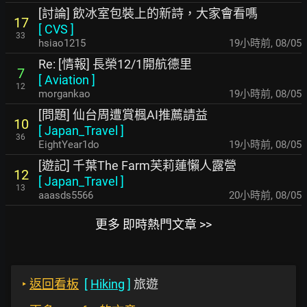
[討論] 飲冰室包裝上的新詩，大家會看嗎
17
[
CVS
]
33
hsiao1215
19小時前
,
08/05
Re: [情報] 長榮12/1開航德里
7
[
Aviation
]
12
morgankao
19小時前
,
08/05
[問題] 仙台周遭賞楓AI推薦請益
10
[
Japan_Travel
]
36
EightYear1do
19小時前
,
08/05
[遊記] 千葉The Farm芙莉蓮懶人露營
12
[
Japan_Travel
]
13
aaasds5566
20小時前
,
08/05
更多 即時熱門文章 >>
‣
返回看板
[
Hiking
]
旅遊