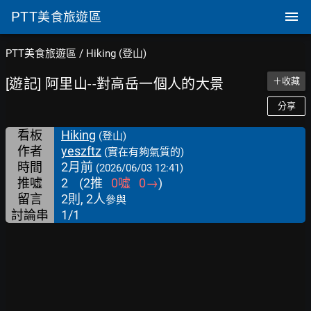
PTT
美食旅遊區
PTT美食旅遊區
/
Hiking (登山)
[遊記] 阿里山--對高岳一個人的大景
＋收藏
分享
看板
Hiking
(登山)
作者
yeszftz
(實在有夠氣質的)
時間
2月前
(2026/06/03 12:41)
推噓
2
(
2
推
0
噓
0
→
)
留言
2則, 2人
參與
討論串
1/1