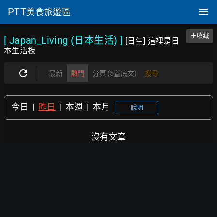
PTT
美食旅遊區
＋收藏
[ Japan_Living (日本生活)
]
[日生] 這裡是日
本生活板
最新
熱門
分頁 (5置底文)
搜尋
今日
|
昨日
|
本週
|
本月
說明
沒有文章