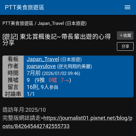
PTT
美食旅遊區
PTT美食旅遊區
/
Japan_Travel (日本旅遊)
[遊記] 東北賞楓後記~帶長輩出遊的心得
＋收藏
分享
分享
看板
Japan_Travel
(日本旅遊)
作者
joanayulove
(逆光飛翔的美麗)
時間
7月前
(2026/01/02 09:46)
推噓
9
(
9
推
0
噓
7
→
)
留言
16則, 9人
參與
討論串
1/1
造訪年月:2025/10

完整版網誌請走>
https://journalist01.pixnet.net/blog/p
osts/842645442742555733