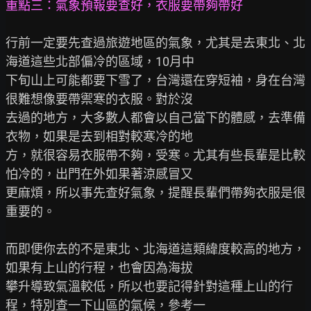
重點三：氣象預報要查好，衣服要帶夠帶好
行前一定要先查過旅遊地區的氣象，尤其是去東北、北
海道這些北部偏冷的區域，10月中

下旬山上可能都要下雪了，台灣還在穿短袖，身在台灣
很難想像要帶禦寒的衣服。對於沒

去過的地方，大多數人都會以自己當下的體感，去準備
衣物，如果是去到相對較寒冷的地

方，就很容易衣服帶不夠，受寒。尤其有些長輩是比較
怕冷的，出門在外如果著涼感冒又

更麻煩，所以事先查好氣象，提醒長輩們帶夠衣服是很
重要的。

而即便你去的不是東北、北海道這類緯度較高的地方，
如果有上山的行程，也會因為海拔

攀升導致氣溫較低，所以也要記得針對這種上山的行
程，特別查一下山區的氣候，參考一
