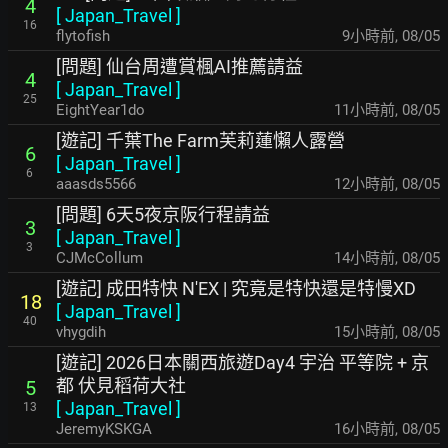
4
[
Japan_Travel
]
16
flytofish
9小時前
,
08/05
[問題] 仙台周遭賞楓AI推薦請益
4
[
Japan_Travel
]
25
EightYear1do
11小時前
,
08/05
[遊記] 千葉The Farm芙莉蓮懶人露營
6
[
Japan_Travel
]
6
aaasds5566
12小時前
,
08/05
[問題] 6天5夜京阪行程請益
3
[
Japan_Travel
]
3
CJMcCollum
14小時前
,
08/05
[遊記] 成田特快 N'EX | 究竟是特快還是特慢XD
18
[
Japan_Travel
]
40
vhygdih
15小時前
,
08/05
[遊記] 2026日本關西旅遊Day4 宇治 平等院 + 京
都 伏見稻荷大社
5
[
Japan_Travel
]
13
JeremyKSKGA
16小時前
,
08/05