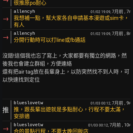
很推原po耐心
7月前
, 7
allencyh
01/02 19:09,
F
→
我想補一點，幫大家各自申請基本漫遊或sim卡，
有人
7月前
, 8
allencyh
01/02 19:09,
F
→
分開行動時可以打line或fb通話
沒錯!這個我也忘了寫上，大家都要有獨立的網路，然
後我也會建立群組，方便連絡

還有把air tag放在長輩身上，以防突然找不到人時，可
以快速找到定位

7月前
, 9
blueslovetw
01/03 00:12,
F
推
推，跟長輩出遊就是多點耐心，行程不要太滿，
安排適
7月前
, 10
blueslovetw
01/03 00:12,
F
→
合的景點行程，不要太晚回飯店