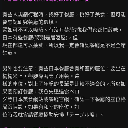
有些人規劃行程時，找好了餐廳，挑好了美食，但可能
會忘記研究餐廳的環境。

譬如可不可以吸菸、有沒有禁菸?像我們家都怕菸味，
日本有些餐廳(特別是居酒屋)，但

現在都還可以抽菸，所以我一定會確認餐廳是不是全席
禁菸。

另外也要注意，有些日本餐廳會有和室的座位，要坐在
榻榻米上，盤腿靠著桌子用餐。這

樣的座位，對上了年紀的長輩是比較不適合的。所以如
果要預訂餐廳，我會先透過食べロ

グ等日本美食網站或餐廳官網，確認一下餐廳的座位格
局跟陳設，如果有和室的座位，訂

位時我就會請餐廳協助安排「テーブル席」。
