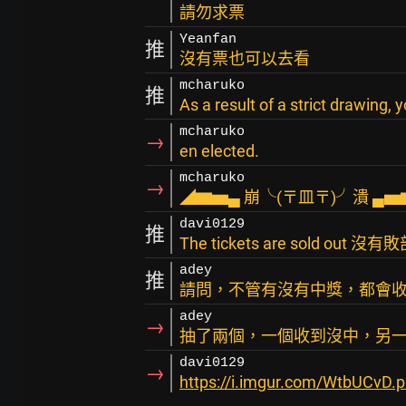
請勿求票
Yeanfan
推
沒有票也可以去看
mcharuko
推
As a result of a strict drawing,
mcharuko
→
en elected.
mcharuko
→
◢▆▅▄ 崩╰(〒皿〒)╯潰 ▄
davi0129
推
The tickets are sold out 沒
adey
推
請問，不管有沒有中獎，都會收到e
adey
→
抽了兩個，一個收到沒中，另
davi0129
→
https://i.imgur.com/WtbUCvD.