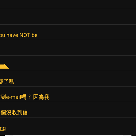
 you have NOT be
▅▆◣
有敗部了嗎
-mail嗎？ 因為我
一個沒收到信
png