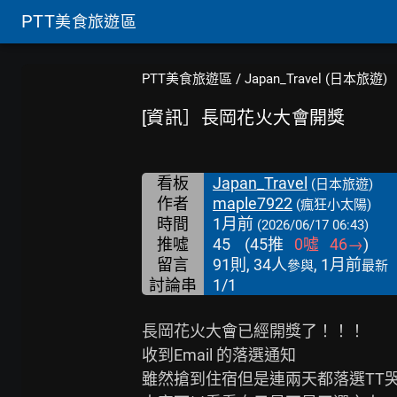
PTT
美食旅遊區
PTT美食旅遊區
/
Japan_Travel (日本旅遊)
[資訊］長岡花火大會開獎
看板
Japan_Travel
(日本旅遊)
作者
maple7922
(瘋狂小太陽)
時間
1月前
(2026/06/17 06:43)
推噓
45
(
45
推
0
噓
46
→
)
留言
91則, 34人
, 1月前
參與
最新
討論串
1/1
長岡花火大會已經開獎了！！！

收到Email 的落選通知

雖然搶到住宿但是連兩天都落選TT哭