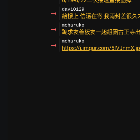
6/18-6/22二次抽選直接劃掉
davi0129
→
給樓上 信還在寄 我兩封差很久
mcharuko
→
跪求友善板友一起組團古正寺出
mcharuko
→
https://i.imgur.com/5IVJnmX.j