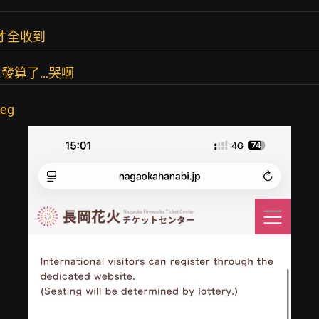
才全收到
發算了…哭啊
peg