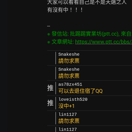
大家可以看看自己是不是天選之人

有沒有中！！！

※ 發信站: 批踢踢實業坊(ptt.cc), 來自: 2
※ 文章網址: 
https://www.ptt.cc/bb
Snakeshe
請勿求票
Snakeshe
請勿求票
as78zx451
推
可以去退住宿了QQ
loveisth520
推
沒中+1
lin1127
請勿求票
lin1127