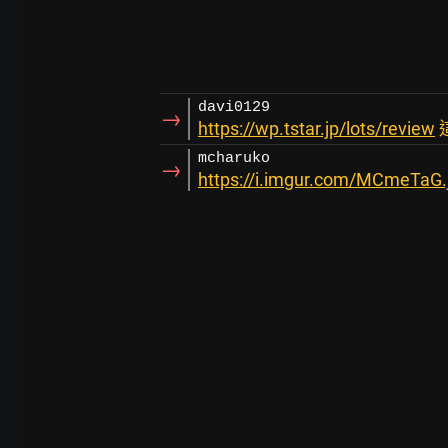
davi0129
→
https://wp.tstar.jp/lots/review
mcharuko
→
https://i.imgur.com/MCmeTaG.