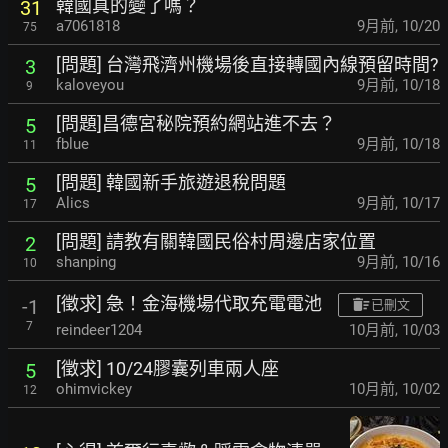
韓國真的變了嗎？
31
a7061818
9月前
,
10/20
75
[問題] 台灣飛濟州機場後直接轉國內線預留時間?
3
kaloveyou
9月前
,
10/18
9
[問題]昌德宮秘院預約網站進不去？
5
fblue
9月前
,
10/18
11
[問題] 韓國新手旅遊退稅問題
5
Alics
9月前
,
10/17
17
[問題] 請教有關韓國民俗村周邊店家位置
2
shanping
9月前
,
10/16
10
[徵求] 急！金海機場代取充電電池
-1
已刪文
7
reindeer1204
10月前
,
10/03
[徵求] 10/24膠囊列車兩人座
5
ohimvickey
10月前
,
10/02
12