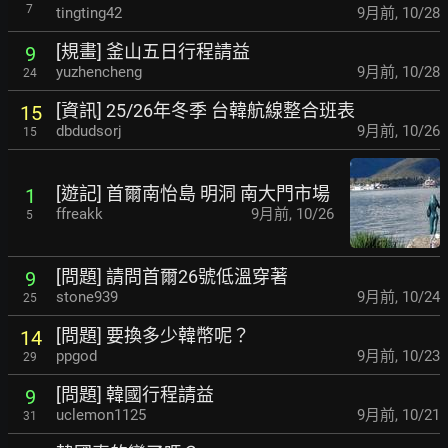
7
tingting42
9月前
,
10/28
[規畫] 釜山五日行程請益
9
yuzhencheng
9月前
,
10/28
24
[資訊] 25/26年冬季 台韓航線整合班表
15
dbdudsorj
9月前
,
10/26
15
[遊記] 首爾南怡島 明洞 南大門市場
1
ffreakk
9月前
,
10/26
5
[問題] 請問首爾26號低溫穿著
9
stone939
9月前
,
10/24
25
[問題] 要換多少韓幣呢？
14
ppgod
9月前
,
10/23
29
[問題] 韓國行程請益
9
uclemon1125
9月前
,
10/21
31