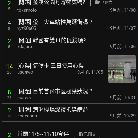
[問題] 金剛公園有寄物處嗎?
2
已刪文
5
tekamolo
9月前
,
11/08
[問題] 釜山火車站推薦逛街嗎？
4
xyz90605
9月前
,
11/07
8
[問題] 韓國有雙11的促銷嗎?
2
xdejure
9月前
,
11/06
5
[心得] 氣候卡 三日使用心得
14
usenwo
9月前
,
11/05
26
[問題] 目前首爾市區楓葉狀況？
8
ciass5
9月前
,
10/31
23
[問題] 清洲機場深夜抵達請益
2
sseeaann
9月前
,
10/29
10
首爾11/5~11/10食伴
2
已刪文