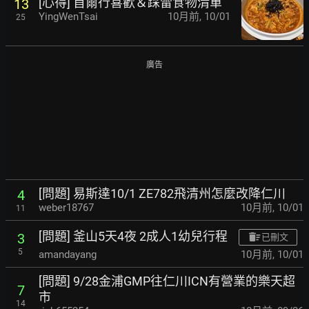
[心得] 首爾行喜歡＆踩雷食物清單
13
YingWenTsai
10月前
,
10/01
25
廣告
[問題] 易斯達10/1 ZE782飛清州怎麼改降仁川
4
weber18767
10月前
,
10/01
11
[問題] 釜山5天4夜 2成人1幼兒行程
3
已刪文
5
amandayang
10月前
,
10/01
[問題] 9/28金浦GMP往仁川ICN有營業的樂天超
7
市
14