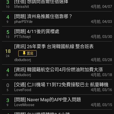
[住宿] 想請問首爾住宿選擇
3
lifeisshit
4月前
,
04/07
10
[問題] 濟州島推薦住宿靠哪？
4
pharPSYde
4月前
,
04/03
9
[問題] 4/11後的賞櫻處
5
PTTchiayi
4月前
,
03/30
13
[資訊] 26年夏季 台灣韓國航線 整合班表
18
置底
24
dbdudsorj
4月前
,
03/28
[資訊] 韓國籍航空公司4月份燃油附加費大漲
4
dbdudsorj
4月前
,
03/18
6
[交通] 仁川機場 T1到T2免費接駁巴士 航廈轉機
0
LoveFood
4月前
,
03/16
5
[問題] Naver Map的APP登入問題
3
LoveMoose
4月前
,
03/15
9