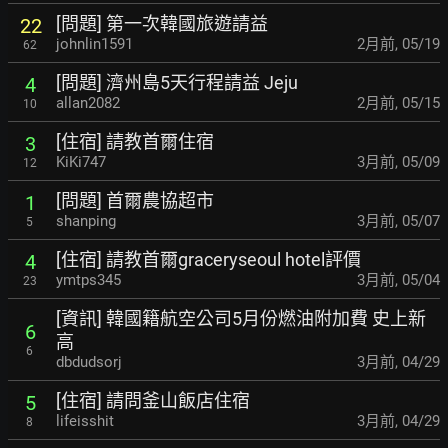
[問題] 第一次韓國旅遊請益
22
johnlin1591
2月前
,
05/19
62
[問題] 濟州島5天行程請益 Jeju
4
allan2082
2月前
,
05/15
10
[住宿] 請教首爾住宿
3
KiKi747
3月前
,
05/09
12
[問題] 首爾農協超市
1
shanping
3月前
,
05/07
5
[住宿] 請教首爾graceryseoul hotel評價
4
ymtps345
3月前
,
05/04
23
[資訊] 韓國籍航空公司5月份燃油附加費 史上新
6
高
6
dbdudsorj
3月前
,
04/29
[住宿] 請問釜山飯店住宿
5
lifeisshit
3月前
,
04/29
8