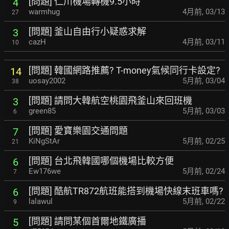
[問題] 仁川機場轉機9.5小時
4
warmhug
4月前
,
03/13
27
[問題] 釜山自由行小疑惑求解
3
cazH
4月前
,
03/11
10
[問題] 韓國網路推薦? T-money氣候同行卡設定?
14
uosay2002
5月前
,
03/04
38
[問題] 請問大韓航空桃園飛釜山來回班機
3
green85
5月前
,
03/03
6
[問題] 愛寶樂園交通問題
7
KiNgStAr
5月前
,
02/25
21
[問題] 台北飛韓國哪個機場比較方便
6
Ew176we
5月前
,
02/24
7
[問題] 酷航TR872航班能搭到機場快線末班車嗎?
6
lalawul
5月前
,
02/22
9
[問題] 請問某個首爾地鐵廣播
5