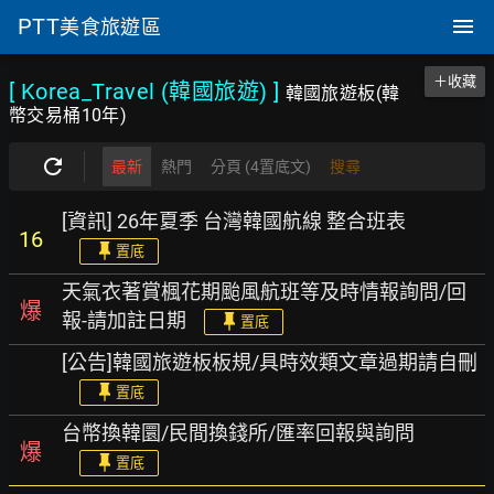
PTT
美食旅遊區
＋收藏
[ Korea_Travel (韓國旅遊)
]
韓國旅遊板(韓
幣交易桶10年)
最新
熱門
分頁 (4置底文)
搜尋
[資訊] 26年夏季 台灣韓國航線 整合班表
16
置底
天氣衣著賞楓花期颱風航班等及時情報詢問/回
爆
報-請加註日期
置底
[公告]韓國旅遊板板規/具時效類文章過期請自刪
置底
台幣換韓圜/民間換錢所/匯率回報與詢問
爆
置底