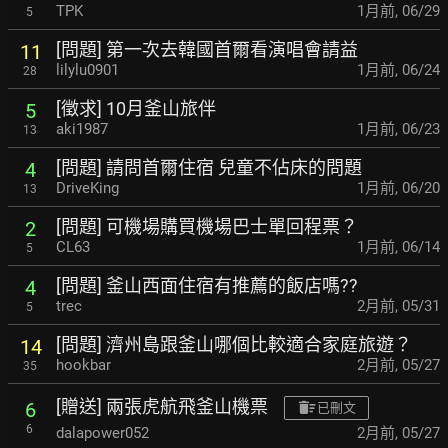
TPK
1月前
,
06/29
5
[問題] 第一次去韓國首爾看演唱會請益
11
lilylu0901
1月前
,
06/24
28
[徵求] 10月釜山旅伴
5
aki1987
1月前
,
06/23
13
[問題] 請問首爾住宿 兒童不佔床的問題
4
DriveKing
1月前
,
06/20
13
[問題] 可機場購買機場巴士單回程票？
2
CL63
1月前
,
06/14
5
[問題] 釜山西面住宿有推薦的飯店嗎??
4
trec
2月前
,
05/31
5
[問題] 濟州島跟釜山哪個比較適合家庭旅遊？
14
hookbar
2月前
,
05/27
35
[贈送] 兩張虎航飛釜山機票
6
已刪文
6
dalapower052
2月前
,
05/27