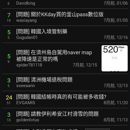
Davidking
7月前
,
01/06
6
[問題] 關於KKday買的釜山pass數位版
7
wasiayang
7月前
,
01/05
19
[問題] 韓國入境管制藥
5
Gugudan01
7月前
,
12/16
5
[問題] 在濟州島自駕用naver map
5
被降速是正常的嗎
9
spider781118
7月前
,
12/15
[問題] 清洲機場退稅問題
3
sseeaann
7月前
,
12/13
5
[問題] 韓國結帳時真的有可能被多收錢?
24
EVGAMIS
8月前
,
11/20
51
[問題] 請教伊利希安江村滑雪的問題
3
goldenlotus
8月前
,
11/13
10