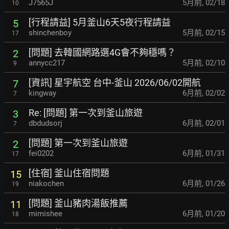
J7565J
5月前
,
02/18
10
[行程請益] 5月釜山6天5夜行程請益
5
shinchenboy
5月前
,
02/15
17
[問題] 去韓國網路選4G會不夠穩嗎？
2
annycc217
5月前
,
02/10
9
[資訊] 星宇航空 台中-釜山 2026/06/02開航
7
kingway
6月前
,
02/02
7
Re: [問題] 第一次到釜山旅遊
3
dbdudsorj
6月前
,
02/01
7
[問題] 第一次到釜山旅遊
2
fei0202
6月前
,
01/31
17
[住宿] 釜山住宿問題
15
niakochen
6月前
,
01/26
19
[問題] 釜山豬肉湯飯推薦
11
mimishee
6月前
,
01/20
18