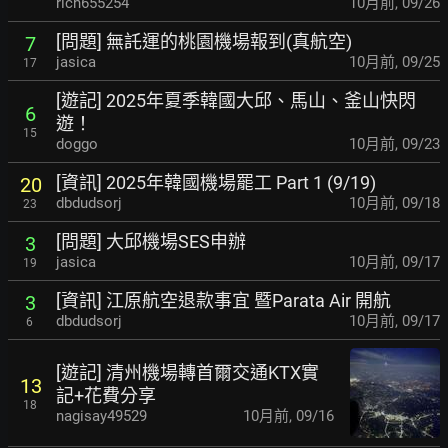
rich655254
10月前
,
09/26
[問題] 無託運的桃園機場報到(真航空)
7
jasica
10月前
,
09/25
17
[遊記] 2025年夏季韓國大邱、馬山、釜山快閃
6
遊！
15
doggo
10月前
,
09/23
[資訊] 2025年韓國機場罷工 Part 1 (9/19)
20
dbdudsorj
10月前
,
09/18
23
[問題] 大邱機場SES申辦
3
jasica
10月前
,
09/17
19
[資訊] 江原航空退款事宜 暨Parata Air 開航
3
dbdudsorj
10月前
,
09/17
6
[遊記] 清州機場轉首爾交通KTX實
13
記+花費分享
18
nagisay49529
10月前
,
09/16