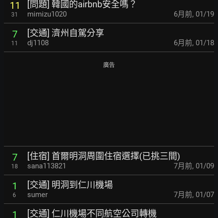
[問題] 韓國的airbnb安全嗎？
11
mimizu1020
6月前
,
01/19
31
[交通] 濟州自駕分享
7
dj1108
6月前
,
01/18
11
廣告
[住宿] 首爾明洞周圍住宿選擇(已挑三間)
7
sana113821
7月前
,
01/09
18
[交通] 明洞到仁川機場
1
sumer
7月前
,
01/07
6
[交通] 仁川機場不同航空公司轉機
1