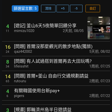
篩選留言數: 5
清除
+5
-5
自訂
[遊記] 釜山6天5夜簡單回饋分享
4
mimizu1020
2天前
,
08/05
11
[問題] 首爾沒那麼觀光的散步地點(獨旅)
16
qaz442002
5天前
,
08/02
24
[問題] 有人試過搭到首爾再去大田玩嗎?
8
lifeisshit
1周前
,
07/25
34
[問題] 首爾+釜山 自由行交通規劃請益
14
rutouru
2周前
,
07/23
65
有關韓國使用台新pay+
4
pigers
2周前
,
07/22
6
[規畫] 郵輪濟州島半日遊請益
3