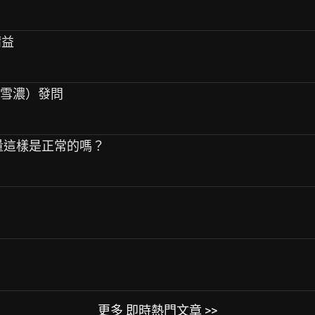
請益
（雪濃）發問
萃容量這樣是正常的嗎？
更多 即時熱門文章 >>