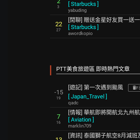
2
[
Starbucks
]
3
yabuding
[閒聊] 贈送金星好友買一送一
22
[
Starbucks
]
27
awordkopio
PTT美食旅遊區 即時熱門文章
[遊記] 第一次遇到颱風
-15
[
Japan_Travel
]
19
qadc
[情報] 華航即將開航北九州
7
[
Aviation
]
16
marklin709
[資訊] 泰國獅子航空8月減
13