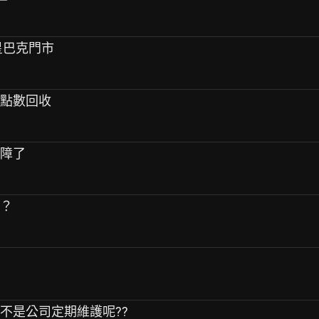
星巴克門市
是點數回收
故障了
呢？
是不是公司定期維護呢??