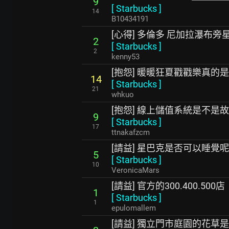
9
[
Starbucks
]
14
B10434191
[心得] 多倫多 尼加拉瀑布旁
2
[
Starbucks
]
2
kenny53
[抱怨] 暖暖狂夏戳戳樂真的
14
[
Starbucks
]
21
whkuo
[抱怨] 線上儲值系統是不是
9
[
Starbucks
]
17
ttnakafzcm
[請益] 星巴克是否可以睡覺
5
[
Starbucks
]
10
VeronicaMars
[請益] 官方的300.400.500店
1
[
Starbucks
]
1
epulomallem
[請益] 獨立門市庭園的花草