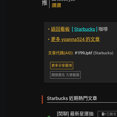
推
讚讚
‣
返回看板
[
Starbucks
]
咖啡
‣
更多 yoanna524 的文章
文章代碼(AID):
#1f99Jp6f
(Starbucks)
更多分享選項
關閉廣告 方便截圖
Starbucks 近期熱門文章
[閒聊] 最新星運抽
已刪文