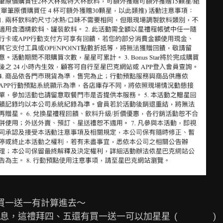
買一送一有計算進去～

五還有買一送一可以加星星  (                  )
