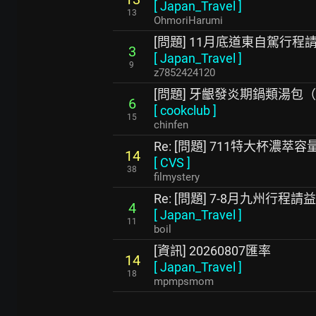
[
Japan_Travel
]
13
OhmoriHarumi
[問題] 11月底道東自駕行程
3
[
Japan_Travel
]
9
z7852424120
[問題] 牙齦發炎期鍋類湯包
6
[
cookclub
]
15
chinfen
Re: [問題] 711特大杯濃
14
[
CVS
]
38
filmystery
Re: [問題] 7-8月九州行程請益
4
[
Japan_Travel
]
11
boil
[資訊] 20260807匯率
14
[
Japan_Travel
]
18
mpmpsmom