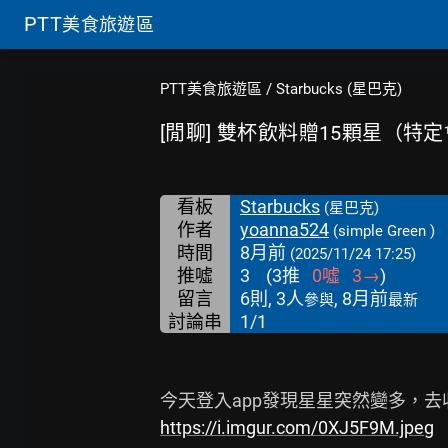
PTT
美食旅遊區
PTT美食旅遊區
/
Starbucks (星巴克)
[閒聊] 雙杯飲料贈15顆星（特
看板
Starbucks
(星巴克)
作者
yoanna524
(simple Green )
時間
8月前
(2025/11/24 17:25)
推噓
3
(
3
推
0
噓
3
→
)
留言
6則, 3人
, 8月前
參與
最新
討論串
1/1
https://i.imgur.com/0XJ5F9M.jpeg