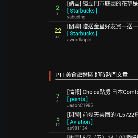
[請益] 獨立門市庭園的花草
2
[
Starbucks
]
3
yabuding
[閒聊] 贈送金星好友買一送一
22
[
Starbucks
]
27
awordkopio
PTT美食旅遊區 即時熱門文章
[情報] Choice點房 日本Co
7
[
points
]
9
JasonC1985
[閒聊] 前幾天美國的7L572
5
[
Aviation
]
12
as981134
[揪團] 8/7（五）14：00