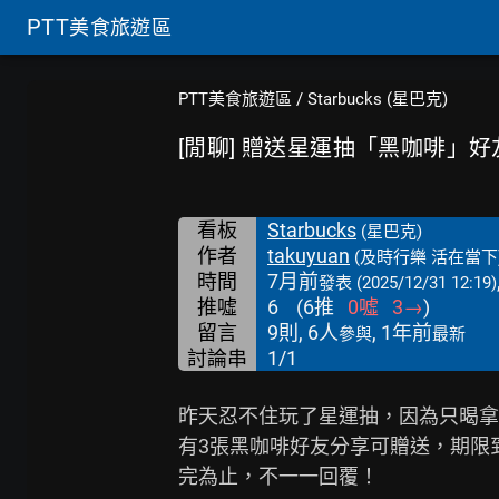
PTT
美食旅遊區
PTT美食旅遊區
/
Starbucks (星巴克)
[閒聊] 贈送星運抽「黑咖啡」好
看板
Starbucks
(星巴克)
作者
takuyuan
(及時行樂 活在當下
時間
7月前
發表
(2025/12/31 12:19)
推噓
6
(
6
推
0
噓
3
→
)
留言
9則, 6人
, 1年前
參與
最新
討論串
1/1
昨天忍不住玩了星運抽，因為只暍拿鐵.
有3張黑咖啡好友分享可贈送，期限到1
完為止，不一一回覆！
