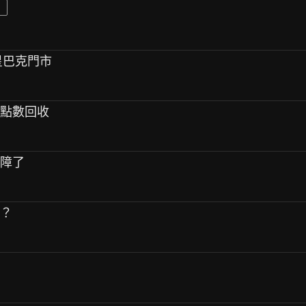
星巴克門市
是點數回收
故障了
呢？