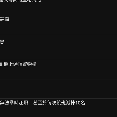
程請益
優惠
變革 機上頭頂置物櫃
班無法準時起飛 甚至於每次航班減掉10名