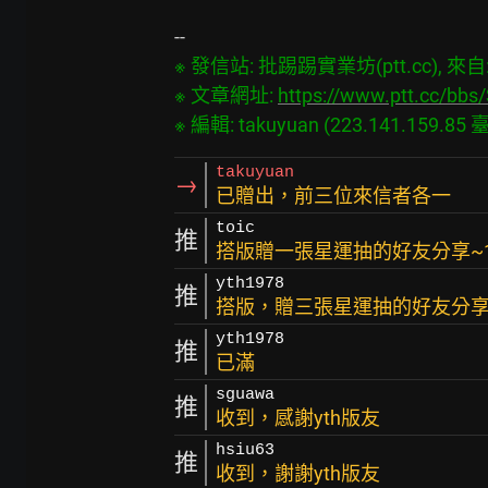
※ 發信站: 批踢踢實業坊(ptt.cc), 來自: 2
※ 文章網址: 
https://www.ptt.cc/bb
takuyuan
→
已贈出，前三位來信者各一
toic
推
搭版贈一張星運抽的好友分享~1
yth1978
推
搭版，贈三張星運抽的好友分享~
yth1978
推
已滿
sguawa
推
收到，感謝yth版友
hsiu63
推
收到，謝謝yth版友