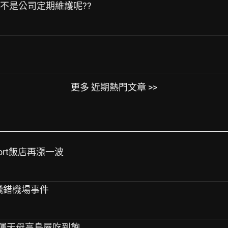
是不是公司定期維護呢??
更多 近期熱門文章 >>
mfort飯店再漲一波
2飛錯機場事件
添好運天母高島屋吃到飽