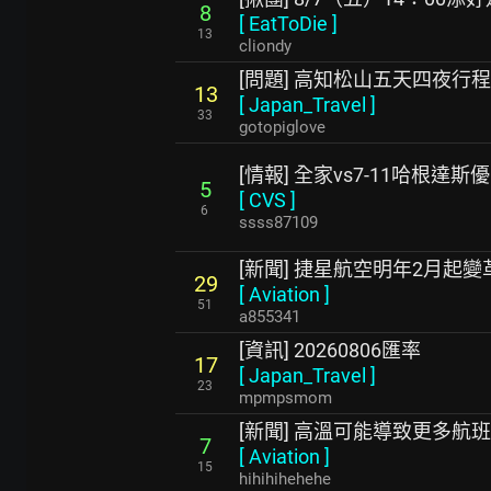
8
[
EatToDie
]
13
cliondy
[問題] 高知松山五天四夜行
13
[
Japan_Travel
]
33
gotopiglove
[情報] 全家vs7-11哈根達斯
5
[
CVS
]
6
ssss87109
[新聞] 捷星航空明年2月起
29
[
Aviation
]
51
a855341
[資訊] 20260806匯率
17
[
Japan_Travel
]
23
mpmpsmom
[新聞] 高溫可能導致更多航
7
[
Aviation
]
15
hihihihehehe