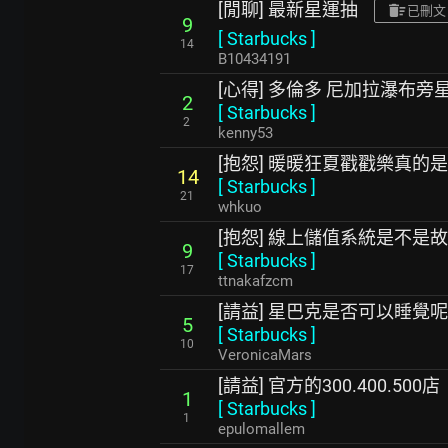
[閒聊] 最新星運抽
已刪文
9
[
Starbucks
]
14
B10434191
[心得] 多倫多 尼加拉瀑布旁
2
[
Starbucks
]
2
kenny53
[抱怨] 暖暖狂夏戳戳樂真的
14
[
Starbucks
]
21
whkuo
[抱怨] 線上儲值系統是不是
9
[
Starbucks
]
17
ttnakafzcm
[請益] 星巴克是否可以睡覺
5
[
Starbucks
]
10
VeronicaMars
[請益] 官方的300.400.500店
1
[
Starbucks
]
1
epulomallem