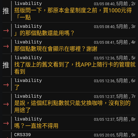
5月前
, 2
livability
03/05 08:40,
F
推
搭版問一下，那原本金星制度之前，買1000元得
「一點
5月前
, 3
livability
03/05 08:40,
F
→
」的那個點數還能用嗎？
5月前
, 4
livability
03/05 08:41,
F
→
那個點數現在會顯示在哪裡？謝謝
5月前
, 5
livability
03/05 12:36,
F
推
找了版上的舊文看到了，找APP上隨行卡的管理就
看到
5月前
, 6
livability
03/05 12:36,
F
→
了
5月前
, 7
livability
03/05 12:37,
F
→
是說，這個紅利點數就只能兌換咖啡，沒有別的
用途了
5月前
, 8
livability
03/05 12:37,
F
→
嗎？一直捨不得用
5月前
, 9
CRS339
03/05 20:05,
F