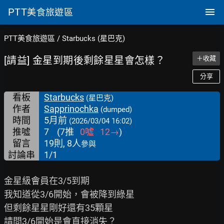
PTT
美食旅遊區
PTT美食旅遊區
/
Starbucks (星巴克)
[請益] 金星到期後剩餘星星會怎樣？
＋收藏
分享
看板
Starbucks
(星巴克)
作者
Sapprinochka
(dumped)
時間
5月前
(2026/03/04 16:02)
推噓
7
(
7
推
0
噓
12
→
)
留言
19則, 8人
參與
討論串
1/1
金星級會員在3/5到期

我知道從3/6開始，會被降到綠星

但剩餘星星剛好還有35顆星

請問3/6開始是會直接消失？
