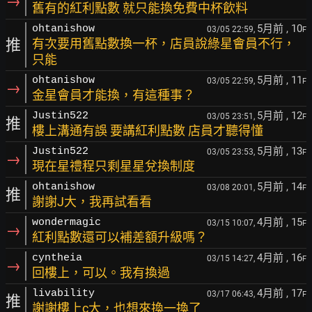
→
舊有的紅利點數 就只能換免費中杯飲料
5月前
, 10
ohtanishow
03/05 22:59,
F
推
有次要用舊點數換一杯，店員說綠星會員不行，
只能
5月前
, 11
ohtanishow
03/05 22:59,
F
→
金星會員才能換，有這種事？
5月前
, 12
Justin522
03/05 23:51,
F
推
樓上溝通有誤 要講紅利點數 店員才聽得懂
5月前
, 13
Justin522
03/05 23:53,
F
→
現在星禮程只剩星星兌換制度
5月前
, 14
ohtanishow
03/08 20:01,
F
推
謝謝J大，我再試看看
4月前
, 15
wondermagic
03/15 10:07,
F
→
紅利點數還可以補差額升級嗎？
4月前
, 16
cyntheia
03/15 14:27,
F
→
回樓上，可以。我有換過
4月前
, 17
livability
03/17 06:43,
F
推
謝謝樓上c大，也想來換一換了