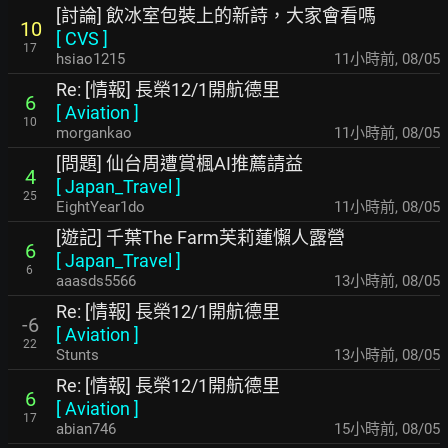
[討論] 飲冰室包裝上的新詩，大家會看嗎
10
[
CVS
]
17
hsiao1215
11小時前
,
08/05
Re: [情報] 長榮12/1開航德里
6
[
Aviation
]
10
morgankao
11小時前
,
08/05
[問題] 仙台周遭賞楓AI推薦請益
4
[
Japan_Travel
]
25
EightYear1do
11小時前
,
08/05
[遊記] 千葉The Farm芙莉蓮懶人露營
6
[
Japan_Travel
]
6
aaasds5566
13小時前
,
08/05
Re: [情報] 長榮12/1開航德里
-6
[
Aviation
]
22
Stunts
13小時前
,
08/05
Re: [情報] 長榮12/1開航德里
6
[
Aviation
]
17
abian746
15小時前
,
08/05