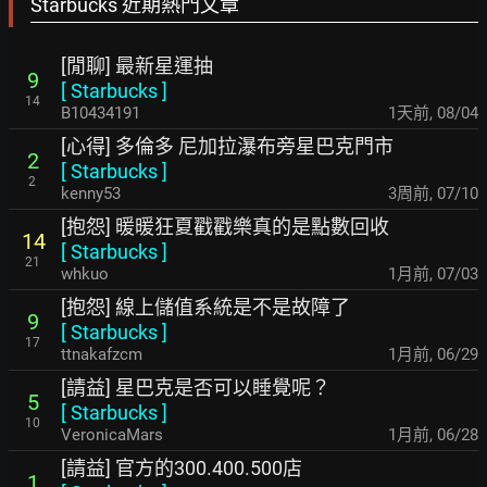
Starbucks 近期熱門文章
[閒聊] 最新星運抽
9
[
Starbucks
]
14
B10434191
1天前
,
08/04
[心得] 多倫多 尼加拉瀑布旁星巴克門市
2
[
Starbucks
]
2
kenny53
3周前
,
07/10
[抱怨] 暖暖狂夏戳戳樂真的是點數回收
14
[
Starbucks
]
21
whkuo
1月前
,
07/03
[抱怨] 線上儲值系統是不是故障了
9
[
Starbucks
]
17
ttnakafzcm
1月前
,
06/29
[請益] 星巴克是否可以睡覺呢？
5
[
Starbucks
]
10
VeronicaMars
1月前
,
06/28
[請益] 官方的300.400.500店
1