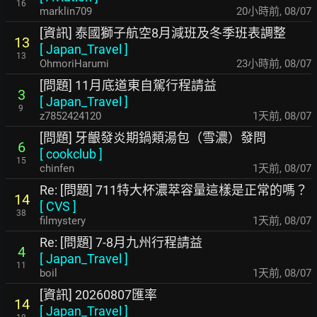
16
marklin709
20小時前
,
08/07
[資訊] 泰國獅子航空8月減班及冬季班表調整
13
[
Japan_Travel
]
13
OhmoriHarumi
23小時前
,
08/07
[問題] 11月底道東自駕行程請益
3
[
Japan_Travel
]
9
z7852424120
1天前
,
08/07
[問題] 牙齦發炎期鍋類湯包（雪濃）發問
6
[
cookclub
]
15
chinfen
1天前
,
08/07
Re: [問題] 711特大杯濃萃容量這樣是正常的嗎？
14
[
CVS
]
38
filmystery
1天前
,
08/07
Re: [問題] 7-8月九州行程請益
4
[
Japan_Travel
]
11
boil
1天前
,
08/07
[資訊] 20260807匯率
14
[
Japan_Travel
]