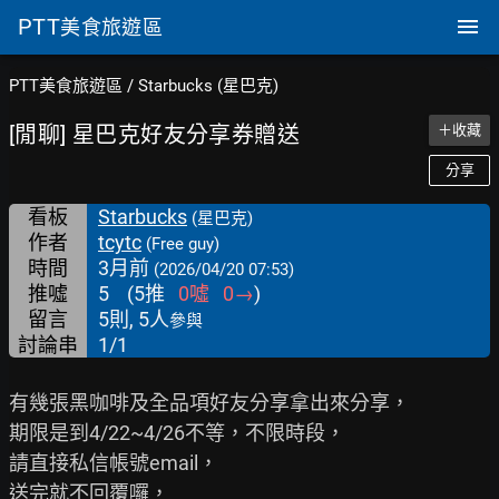
PTT
美食旅遊區
PTT美食旅遊區
/
Starbucks (星巴克)
[閒聊] 星巴克好友分享券贈送
＋收藏
分享
看板
Starbucks
(星巴克)
作者
tcytc
(Free guy)
時間
3月前
(2026/04/20 07:53)
推噓
5
(
5
推
0
噓
0
→
)
留言
5則, 5人
參與
討論串
1/1
有幾張黑咖啡及全品項好友分享拿出來分享，

期限是到4/22~4/26不等，不限時段，

請直接私信帳號email，

送完就不回覆囉，
