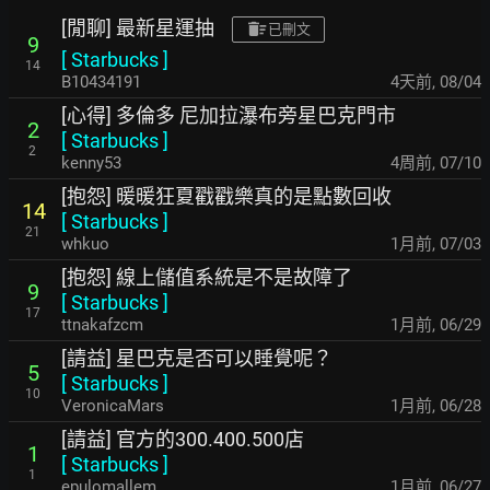
[閒聊] 最新星運抽
已刪文
9
[
Starbucks
]
14
B10434191
4天前
,
08/04
[心得] 多倫多 尼加拉瀑布旁星巴克門市
2
[
Starbucks
]
2
kenny53
4周前
,
07/10
[抱怨] 暖暖狂夏戳戳樂真的是點數回收
14
[
Starbucks
]
21
whkuo
1月前
,
07/03
[抱怨] 線上儲值系統是不是故障了
9
[
Starbucks
]
17
ttnakafzcm
1月前
,
06/29
[請益] 星巴克是否可以睡覺呢？
5
[
Starbucks
]
10
VeronicaMars
1月前
,
06/28
[請益] 官方的300.400.500店
1
[
Starbucks
]
1
epulomallem
1月前
,
06/27