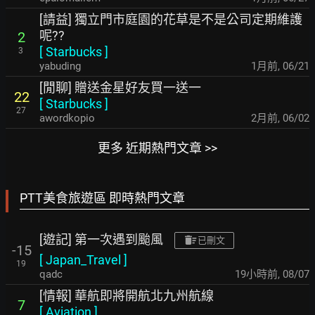
[請益] 獨立門市庭園的花草是不是公司定期維護
呢??
2
[
Starbucks
]
3
yabuding
1月前
,
06/21
[閒聊] 贈送金星好友買一送一
22
[
Starbucks
]
27
awordkopio
2月前
,
06/02
更多 近期熱門文章 >>
PTT美食旅遊區 即時熱門文章
[遊記] 第一次遇到颱風
已刪文
-15
[
Japan_Travel
]
19
qadc
19小時前
,
08/07
[情報] 華航即將開航北九州航線
7
[
Aviation
]