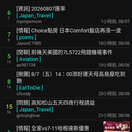
[資訊] 20260807匯率
6
[
Japan_Travel
]
7
mpmpsmom
1小時前
,
08/07
[情報] Choice點房 日本Comfort飯店再漲一波
7
[
points
]
9
JasonC1985
18小時前
,
08/06
[閒聊] 前幾天美國的7L5722飛錯機場事件
5
[
Aviation
]
12
as981134
19小時前
,
08/06
[揪團] 8/7（五）14：00添好運天母高島屋吃到
飽
8
[
EatToDie
]
14
cliondy
20小時前
,
08/06
[問題] 高知松山五天四夜行程請益
15
[
Japan_Travel
]
36
gotopiglove
21小時前
,
08/06
[情報] 全家vs7-11哈根達斯優惠