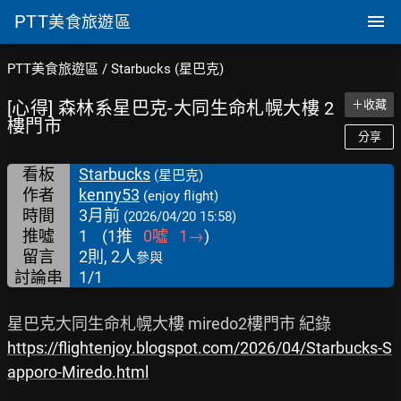
PTT
美食旅遊區
PTT美食旅遊區
/
Starbucks (星巴克)
[心得] 森林系星巴克-大同生命札幌大樓 2
＋收藏
樓門市
分享
看板
Starbucks
(星巴克)
作者
kenny53
(enjoy flight)
時間
3月前
(2026/04/20 15:58)
推噓
1
(
1
推
0
噓
1
→
)
留言
2則, 2人
參與
討論串
1/1
https://flightenjoy.blogspot.com/2026/04/Starbucks-S
apporo-Miredo.html