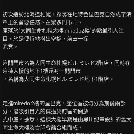
初次造訪北海道札幌，探尋在地特色星巴克自然成了清
單上的首要任務。在眾多門市中，

座落於"大同生命札幌大樓 miredo2樓"的點最引人注
目，於是便特地撥出空檔，前去一探

究竟。

這間門市名為大同生命札幌ビル ミレド2階店，同時在
這棟大樓的地下1樓還有一間門市

，名稱為大同生命札幌ビル ミレド地下1階店。

走進miredo 2樓的星巴克，座位區被切分為前後兩部
分，最吸引目光的莫過於前區的開放

式中庭。據悉，這棟大樓早期是由黑川紀章設計的舊大
同生命大樓及雪印會館合組而成，
