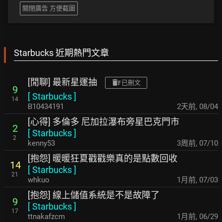
關閉廣告 方便截圖
Starbucks 近期熱門文章
[閒聊] 最新星運抽
已刪文
9
[
Starbucks
]
14
B10434191
2天前
,
08/04
[心得] 多倫多 尼加拉瀑布旁星巴克門市
2
[
Starbucks
]
2
kenny53
3周前
,
07/10
[抱怨] 暖暖狂夏戳戳樂真的是點數回收
14
[
Starbucks
]
21
whkuo
1月前
,
07/03
[抱怨] 線上儲值系統是不是故障了
9
[
Starbucks
]
17
ttnakafzcm
1月前
,
06/29