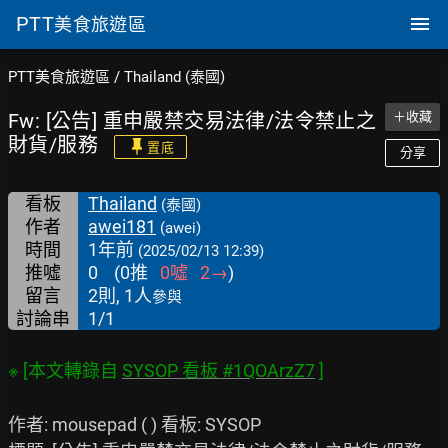
PTT
美食旅遊區
PTT美食旅遊區
/
Thailand (泰國)
Fw: [公告] 重申嚴禁交易法律/法令禁止之
＋收藏
財貨/服務
置底
分享
看板
Thailand
(泰國)
作者
awei181
(awei)
時間
1年前
(2025/02/13 12:39)
推噓
0
(
0
推
0
噓
2
→
)
留言
2則, 1人
參與
討論串
1/1
※ [本文轉錄自 
SYSOP 看板 #1QOArzZ7
作者: mousepad ( ) 看板: SYSOP
