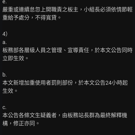
e.

嚴重或連續怠忽上開職責之板主，小組長必須依情節輕
重給予處分，不得寬貸。

4）

a.

板務部各層級人員之管理、宣導責任，於本文公告同時
立即生效。

b.

本文新增加重使用者罰則部份，於本文公告24小時起
生效。

c.

本公告各條文生疑義者，由板務站長群為最終解釋機
構，修正亦同。
