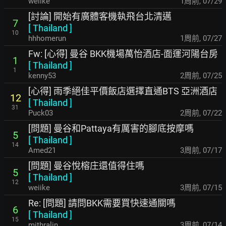
weiike
1周前
,
07/29
[討論] 開始有廣體客機執飛台北清邁
7
[
Thailand
]
10
hhhomerun
1周前
,
07/27
Fw: [心得] 曼谷 BKK機場萬怡酒店-面運河陽台房
1
[
Thailand
]
1
kenny53
2周前
,
07/25
[心得] 雨季絕佳平價飯店選擇直通BTS 亞洲酒店
12
[
Thailand
]
31
Puck03
2周前
,
07/22
[問題] 曼谷和Pattaya有厲害的腳底按摩嗎
5
[
Thailand
]
14
Amed21
3周前
,
07/17
[問題] 曼谷悅榕庄還值得住嗎
5
[
Thailand
]
12
weiike
3周前
,
07/15
Re: [問題] 請問BKK需要買快速通關嗎
6
[
Thailand
]
15
mithralin
3周前
,
07/14