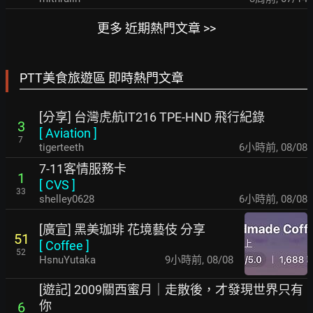
更多 近期熱門文章 >>
PTT美食旅遊區 即時熱門文章
[分享] 台灣虎航IT216 TPE-HND 飛行紀錄
3
[
Aviation
]
7
tigerteeth
6小時前
,
08/08
7-11客情服務卡
1
[
CVS
]
33
shelley0628
6小時前
,
08/08
[廣宣] 黑美珈琲 花境藝伎 分享
51
[
Coffee
]
52
HsnuYutaka
9小時前
,
08/08
[遊記] 2009關西蜜月｜走散後，才發現世界只有
你
6