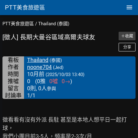
PTT
美食旅遊區
PTT美食旅遊區
/
Thailand (泰國)
[徵人] 長期大曼谷區域高爾夫球友
＋收藏
分享
看板
Thailand
(泰國)
作者
noone704
(Jed)
時間
10月前
(2025/10/03 13:40)
推噓
0
(
0
推
0
噓
0
→
)
留言
0則, 0人
參與
討論串
1/1
徵看看有沒有外派 長駐 甚至是本地人想平日一起打
球，

我們小團目前3-5人，頻率是2-3次/月
