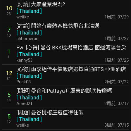
[討論] 大麻產業現況?
10
[
Thailand
]
23
weiike
1周前
,
07/29
[討論] 開始有廣體客機執飛台北清邁
7
[
Thailand
]
10
hhhomerun
1周前
,
07/27
Fw: [心得] 曼谷 BKK機場萬怡酒店-面運河陽台房
1
[
Thailand
]
1
kenny53
1周前
,
07/25
[心得] 雨季絕佳平價飯店選擇直通BTS 亞洲酒店
12
[
Thailand
]
31
Puck03
2周前
,
07/22
[問題] 曼谷和Pattaya有厲害的腳底按摩嗎
5
[
Thailand
]
14
Amed21
2周前
,
07/17
[問題] 曼谷悅榕庄還值得住嗎
5
[
Thailand
]
12
weiike
3周前
,
07/15