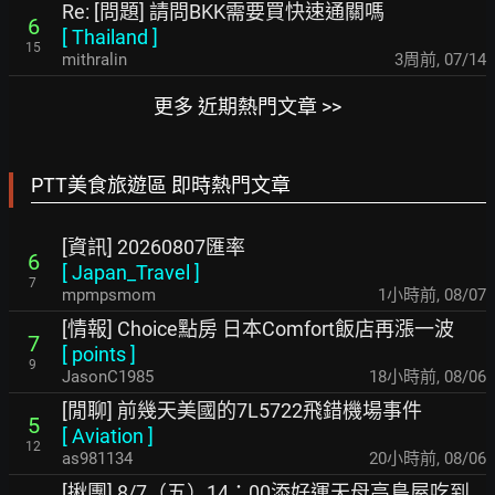
Re: [問題] 請問BKK需要買快速通關嗎
6
[
Thailand
]
15
mithralin
3周前
,
07/14
更多 近期熱門文章 >>
PTT美食旅遊區 即時熱門文章
[資訊] 20260807匯率
6
[
Japan_Travel
]
7
mpmpsmom
1小時前
,
08/07
[情報] Choice點房 日本Comfort飯店再漲一波
7
[
points
]
9
JasonC1985
18小時前
,
08/06
[閒聊] 前幾天美國的7L5722飛錯機場事件
5
[
Aviation
]
12
as981134
20小時前
,
08/06
[揪團] 8/7（五）14：00添好運天母高島屋吃到