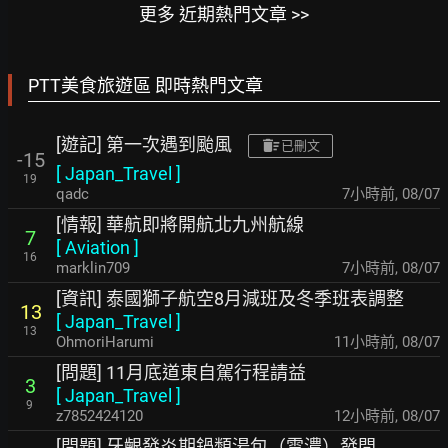
更多 近期熱門文章 >>
PTT美食旅遊區 即時熱門文章
[遊記] 第一次遇到颱風
已刪文
-15
[
Japan_Travel
]
19
qadc
7小時前
,
08/07
[情報] 華航即將開航北九州航線
7
[
Aviation
]
16
marklin709
7小時前
,
08/07
[資訊] 泰國獅子航空8月減班及冬季班表調整
13
[
Japan_Travel
]
13
OhmoriHarumi
11小時前
,
08/07
[問題] 11月底道東自駕行程請益
3
[
Japan_Travel
]
9
z7852424120
12小時前
,
08/07
[問題] 牙齦發炎期鍋類湯包（雪濃）發問