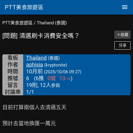
PTT
美食旅遊區
PTT美食旅遊區
/
Thailand (泰國)
[問題] 清邁刷卡消費安全嗎？
＋收藏
分享
看板
Thailand
(泰國)
作者
aphisia
(kryptonite)
時間
10月前
(2025/10/06 09:27)
推噓
6
(
6
推
0
噓
13
→
)
留言
19則, 12人
參與
討論串
1/1
目前打算兩個人去清邁五天

預計去當地換匯一萬元
