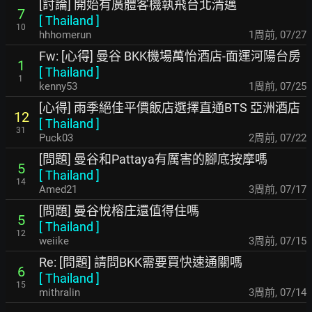
[討論] 開始有廣體客機執飛台北清邁
7
[
Thailand
]
10
hhhomerun
1周前
,
07/27
Fw: [心得] 曼谷 BKK機場萬怡酒店-面運河陽台房
1
[
Thailand
]
1
kenny53
1周前
,
07/25
[心得] 雨季絕佳平價飯店選擇直通BTS 亞洲酒店
12
[
Thailand
]
31
Puck03
2周前
,
07/22
[問題] 曼谷和Pattaya有厲害的腳底按摩嗎
5
[
Thailand
]
14
Amed21
3周前
,
07/17
[問題] 曼谷悅榕庄還值得住嗎
5
[
Thailand
]
12
weiike
3周前
,
07/15
Re: [問題] 請問BKK需要買快速通關嗎
6
[
Thailand
]
15
mithralin
3周前
,
07/14