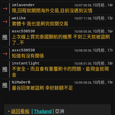
10月前
, 14
imlavender
10/07 09:59,
F
→
限,回程就關閉海外交易,目前沒遇到災情
10月前
, 15
weiike
10/07 11:08,
F
→
實體卡 我也是刷完就關交易
10月前
, 16
asxc530530
10/08 00:36,
F
推
上次線上買完泰國獅航的機票 不到三天就被盜刷
了…不
10月前
, 17
asxc530530
10/08 00:36,
F
→
知道有沒有關係
10月前
, 18
instantlight
10/08 01:30,
F
推
不安全，而且會有重覆刷卡的問題，能現金就現
金
10月前
, 19
NiMaDerB
10/09 08:26,
F
推
曼谷回來被盜刷 幸好餘額不足
‣
返回看板
[
Thailand
]
亞洲