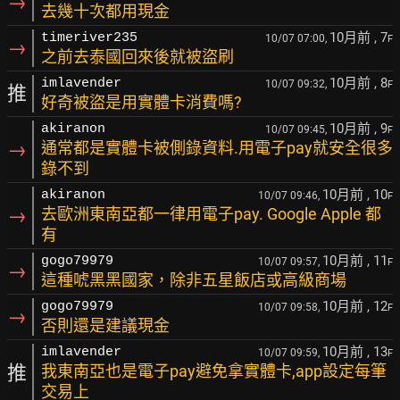
→
去幾十次都用現金
10月前
, 7
timeriver235
10/07 07:00,
F
→
之前去泰國回來後就被盜刷
10月前
, 8
imlavender
10/07 09:32,
F
推
好奇被盜是用實體卡消費嗎?
10月前
, 9
akiranon
10/07 09:45,
F
→
通常都是實體卡被側錄資料.用電子pay就安全很多
錄不到
10月前
, 10
akiranon
10/07 09:46,
F
→
去歐洲東南亞都一律用電子pay. Google Apple 都
有
10月前
, 11
gogo79979
10/07 09:57,
F
→
這種唬黑黑國家，除非五星飯店或高級商場
10月前
, 12
gogo79979
10/07 09:58,
F
→
否則還是建議現金
10月前
, 13
imlavender
10/07 09:59,
F
推
我東南亞也是電子pay避免拿實體卡,app設定每筆
交易上