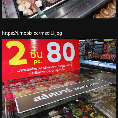
https://i.mopix.cc/mzcILi.jpg