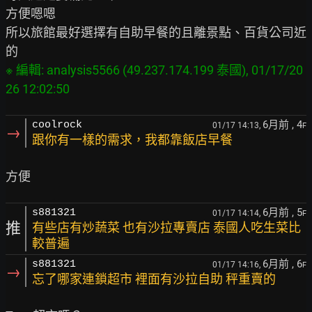
方便嗯嗯

所以旅館最好選擇有自助早餐的且離景點、百貨公司近
※ 編輯: analysis5566 (49.237.174.199 泰國), 01/17/20
6月前
, 4
coolrock
01/17 14:13,
F
→
跟你有一樣的需求，我都靠飯店早餐
6月前
, 5
s881321
01/17 14:14,
F
推
有些店有炒蔬菜 也有沙拉專賣店 泰國人吃生菜比
較普遍
6月前
, 6
s881321
01/17 14:16,
F
→
忘了哪家連鎖超市 裡面有沙拉自助 秤重賣的