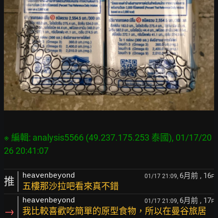
※ 編輯: analysis5566 (49.237.175.253 泰國), 01/17/20
6月前
, 16
heavenbeyond
01/17 21:09,
F
推
五樓那沙拉吧看來真不錯
6月前
, 17
heavenbeyond
01/17 21:09,
F
→
我比較喜歡吃簡單的原型食物，所以在曼谷旅居