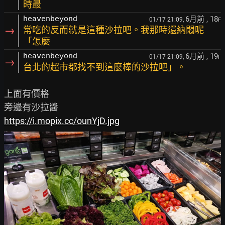
時最
6月前
, 18
heavenbeyond
01/17 21:09,
F
→
常吃的反而就是這種沙拉吧。我那時還納悶呢
「怎麼
6月前
, 19
heavenbeyond
01/17 21:09,
F
→
台北的超市都找不到這麼棒的沙拉吧」。
上面有價格

https://i.mopix.cc/ounYjD.jpg