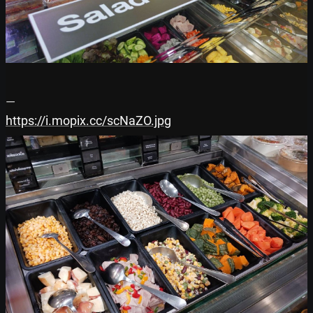
https://i.mopix.cc/scNaZO.jpg