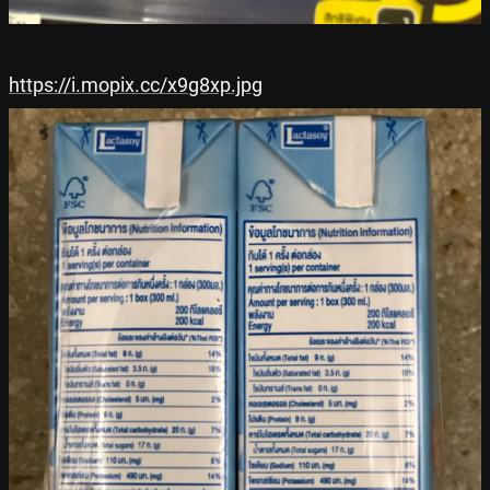
https://i.mopix.cc/x9g8xp.jpg