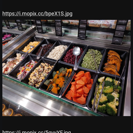
https://i.mopix.cc/bpeX1S.jpg
https://i.mopix.cc/5qvyYF.jpg