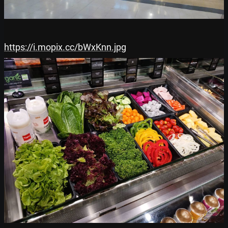
https://i.mopix.cc/bWxKnn.jpg