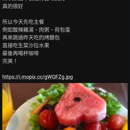
真的很好

所以今天先吃主餐

例如酸辣雞湯、肉粥、荷包蛋

再來跳過昨天吃的烤麵包

直接吃生菜沙拉水果

最後再喝杯咖啡

完美！

https://i.mopix.cc/gWQFZg.jpg