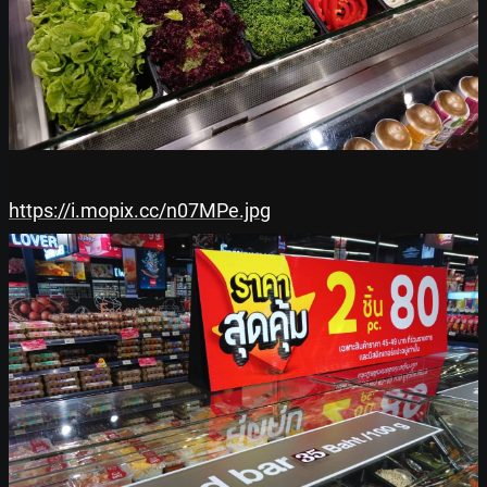
https://i.mopix.cc/n07MPe.jpg