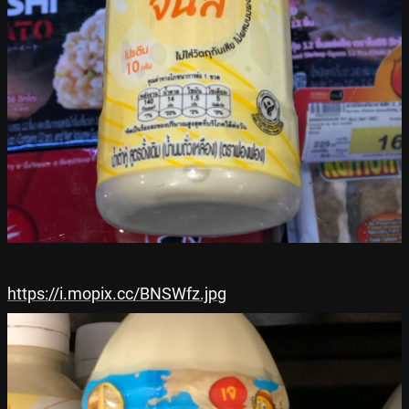
https://i.mopix.cc/BNSWfz.jpg