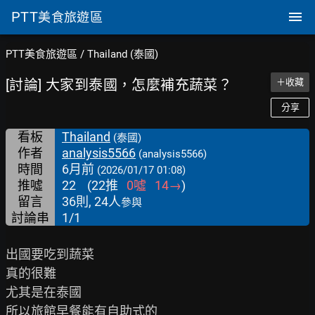
PTT
美食旅遊區
PTT美食旅遊區
/
Thailand (泰國)
[討論] 大家到泰國，怎麼補充蔬菜？
＋收藏
分享
看板
Thailand
(泰國)
作者
analysis5566
(analysis5566)
時間
6月前
(2026/01/17 01:08)
推噓
22
(
22
推
0
噓
14
→
)
留言
36則, 24人
參與
討論串
1/1
出國要吃到蔬菜

真的很難

尤其是在泰國

所以旅館早餐能有自助式的
