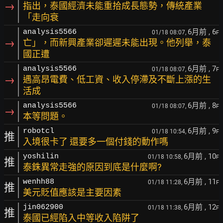
→
指出，泰國經濟未能重拾成長態勢，傳統產業
「走向衰
6月前
, 6
analysis5566
01/18 08:07,
F
→
亡」，而新興產業卻遲遲未能出現。他列舉，泰
國正遭
6月前
, 7
analysis5566
01/18 08:07,
F
→
遇高昂電費、低工資、收入停滯及不斷上漲的生
活成
6月前
, 8
analysis5566
01/18 08:07,
F
→
本等問題。
6月前
, 9
robotcl
01/18 10:54,
F
推
入境很卡了 還要多一個付錢的動作嗎
6月前
, 10
yoshilin
01/18 10:58,
F
推
泰銖異常走強的原因到底是什麼啊?
6月前
, 11
wenhh88
01/18 11:28,
F
推
美元貶值應該是主要因素
6月前
, 12
jin062900
01/18 11:38,
F
推
泰國已經陷入中等收入陷阱了