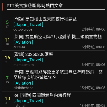
PTT美食旅遊區 即時熱門文章
[問題] 高知松山五天四夜行程請益
5
[
Japan_Travel
]
17
gotopiglove
2小時前
,
08/06
[新聞] 捷星航空明年2月起變革 機上頭頂置物櫃
11
[
Aviation
]
18
a855341
5小時前
,
08/06
[資訊] 20260806匯率
16
[
Japan_Travel
]
21
mpmpsmom
6小時前
,
08/06
[新聞] 高溫可能導致更多航班無法準時起飛 甚
至於每次航班減掉10名
7
[
Aviation
]
15
hihihihehehe
15小時前
,
08/05
Re: [問題] 四國環瀨戶內海行程
10
[
Japan_Travel
]
31
flytofish
18小時前
,
08/05