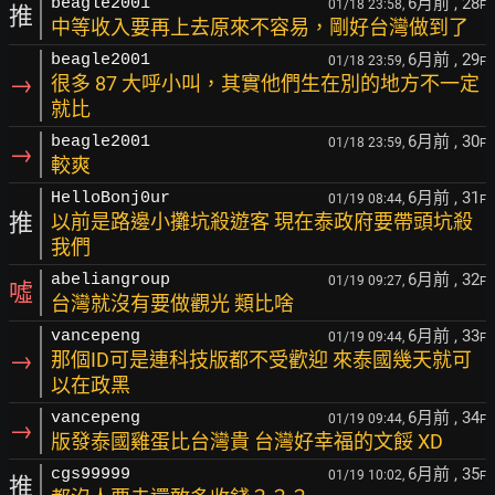
6月前
, 28
beagle2001
01/18 23:58,
F
推
中等收入要再上去原來不容易，剛好台灣做到了
6月前
, 29
beagle2001
01/18 23:59,
F
→
很多 87 大呼小叫，其實他們生在別的地方不一定
就比
6月前
, 30
beagle2001
01/18 23:59,
F
→
較爽
6月前
, 31
HelloBonj0ur
01/19 08:44,
F
推
以前是路邊小攤坑殺遊客 現在泰政府要帶頭坑殺
我們
6月前
, 32
abeliangroup
01/19 09:27,
F
噓
台灣就沒有要做觀光 類比啥
6月前
, 33
vancepeng
01/19 09:44,
F
→
那個ID可是連科技版都不受歡迎 來泰國幾天就可
以在政黑
6月前
, 34
vancepeng
01/19 09:44,
F
→
版發泰國雞蛋比台灣貴 台灣好幸福的文餒 XD
6月前
, 35
cgs99999
01/19 10:02,
F
推