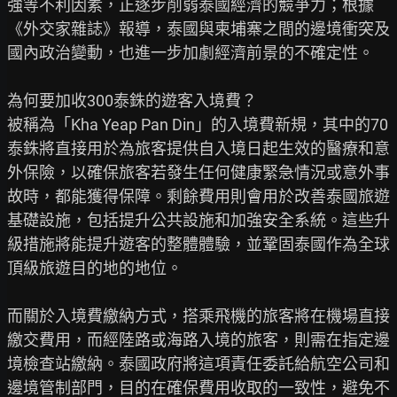
強等不利因素，正逐步削弱泰國經濟的競爭力；根據
《外交家雜誌》報導，泰國與柬埔寨之間的邊境衝突及
國內政治變動，也進一步加劇經濟前景的不確定性。

為何要加收300泰銖的遊客入境費？

被稱為「Kha Yeap Pan Din」的入境費新規，其中的70
泰銖將直接用於為旅客提供自入境日起生效的醫療和意
外保險，以確保旅客若發生任何健康緊急情況或意外事
故時，都能獲得保障。剩餘費用則會用於改善泰國旅遊
基礎設施，包括提升公共設施和加強安全系統。這些升
級措施將能提升遊客的整體體驗，並鞏固泰國作為全球
頂級旅遊目的地的地位。

而關於入境費繳納方式，搭乘飛機的旅客將在機場直接
繳交費用，而經陸路或海路入境的旅客，則需在指定邊
境檢查站繳納。泰國政府將這項責任委託給航空公司和
邊境管制部門，目的在確保費用收取的一致性，避免不