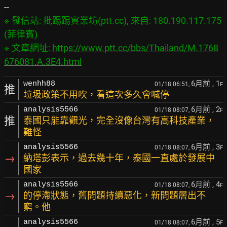
※ 發信站: 批踢踢實業坊(ptt.cc), 來自: 180.190.117.175 
(菲律賓)

※ 文章網址: 
https://www.ptt.cc/bbs/Thailand/M.1768
676081.A.3E4.html
6月前
, 1
wenhh88
01/18 06:51,
F
推
垃圾政策不用吹，看這次多久會喊停
6月前
, 2
analysis5566
01/18 08:07,
F
推
泰國只能靠觀光，完全沒像台灣有高科技產業，
難怪
6月前
, 3
analysis5566
01/18 08:07,
F
→
納塔彭表示，過去幾十年，泰國一直處於發展中
國家
6月前
, 4
analysis5566
01/18 08:07,
F
→
的停滯狀態，舊問題持續惡化，新問題層出不
窮。他
6月前
, 5
analysis5566
01/18 08:07,
F