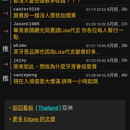
都沒人要去還敢多收錢？？？
6月前
, 36
caster5210
01/19 20:53,
F
→
跟賣房一樣沒人買就加價賣
6月前
, 37
JasonC1985
01/20 19:20,
F
→
畢竟泰國觀光局要請Lisa代言 你各位每人幫付一
點
6月前
, 38
akimu
01/21 15:00,
F
推
某牙膏品牌也因為Lisa代言變貴好多...
6月前
, 39
jajoy
01/23 02:40,
F
→
原來如此，想說為什麼牙膏會這麼貴
6月前
, 40
vancepeng
01/28 09:35,
F
推
現在入境還是大爆滿 排隊一小時起跳
‣
返回看板
[
Thailand
]
亞洲
‣
更多 Edgee 的文章