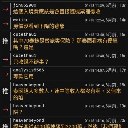
6月前
, 13
jin062900
01/18 11:39,
F
→
這個入境費應該是會直接隨機票裡徵收
6月前
, 14
weiike
01/18 12:54,
F
→
房價沒看到下降的跡象
6月前
, 15
cutethau1
01/18 13:40,
F
推
其中70泰銖是替旅客保險？ 那泰國看病有優惠
嗎？還是
6月前
, 16
cutethau1
01/18 13:40,
F
→
只收錢不辦事？
6月前
, 17
analysis5566
01/18 14:07,
F
→
專款它用
6月前
, 18
heavenbeyond
01/18 14:14,
F
推
泰國絕大多數人，連中等收入都沒有啊，又何來
的陷
6月前
, 19
heavenbeyond
01/18 14:14,
F
→
阱？
6月前
, 20
heavenbeyond
01/18 14:16,
F
推
觀光客從4000萬掉落到3200萬，然後「我們要針