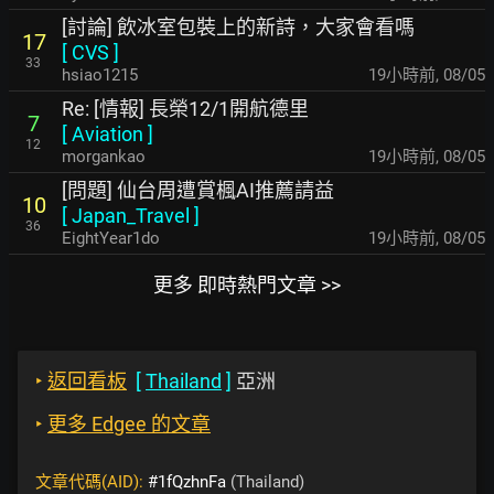
[討論] 飲冰室包裝上的新詩，大家會看嗎
17
[
CVS
]
33
hsiao1215
19小時前
,
08/05
Re: [情報] 長榮12/1開航德里
7
[
Aviation
]
12
morgankao
19小時前
,
08/05
[問題] 仙台周遭賞楓AI推薦請益
10
[
Japan_Travel
]
36
EightYear1do
19小時前
,
08/05
更多 即時熱門文章 >>
‣
返回看板
[
Thailand
]
亞洲
‣
更多 Edgee 的文章
文章代碼(AID):
#1fQzhnFa
(Thailand)