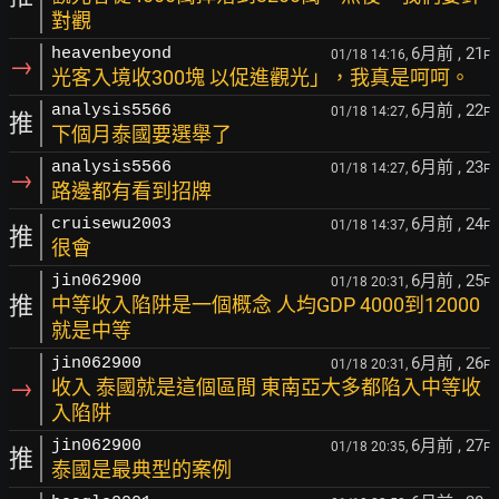
對觀
6月前
, 21
heavenbeyond
01/18 14:16,
F
→
光客入境收300塊 以促進觀光」，我真是呵呵。
6月前
, 22
analysis5566
01/18 14:27,
F
推
下個月泰國要選舉了
6月前
, 23
analysis5566
01/18 14:27,
F
→
路邊都有看到招牌
6月前
, 24
cruisewu2003
01/18 14:37,
F
推
很會
6月前
, 25
jin062900
01/18 20:31,
F
推
中等收入陷阱是一個概念 人均GDP 4000到12000
就是中等
6月前
, 26
jin062900
01/18 20:31,
F
→
收入 泰國就是這個區間 東南亞大多都陷入中等收
入陷阱
6月前
, 27
jin062900
01/18 20:35,
F
推
泰國是最典型的案例