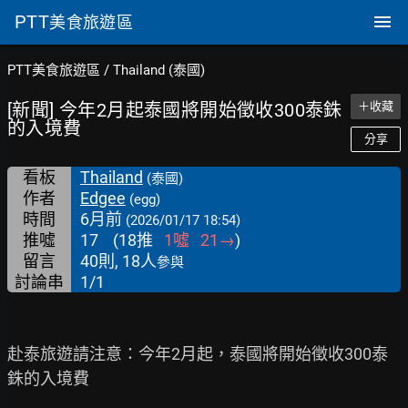
PTT
美食旅遊區
PTT美食旅遊區
/
Thailand (泰國)
[新聞] 今年2月起泰國將開始徵收300泰銖
＋收藏
的入境費
分享
看板
Thailand
(泰國)
作者
Edgee
(egg)
時間
6月前
(2026/01/17 18:54)
推噓
17
(
18
推
1
噓
21
→
)
留言
40則, 18人
參與
討論串
1/1
赴泰旅遊請注意：今年2月起，泰國將開始徵收300泰
銖的入境費
