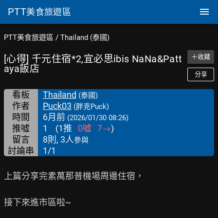
PTT
美食旅遊區
PTT美食旅遊區
/
Thailand (泰國)
[心得] 千元住宿*2,宜必思ibis NaNa&Patt
＋收藏
aya飯店
分享
看板
Thailand
(泰國)
作者
Puck03
(胖克Puck)
時間
6月前
(2026/01/30 08:26)
推噓
1
(
1
推
0
噓
7
→
)
留言
8則, 3人
參與
討論串
1/1
上篇分享完素萬那普機場周邊住宿，

接下來進市區啦~
