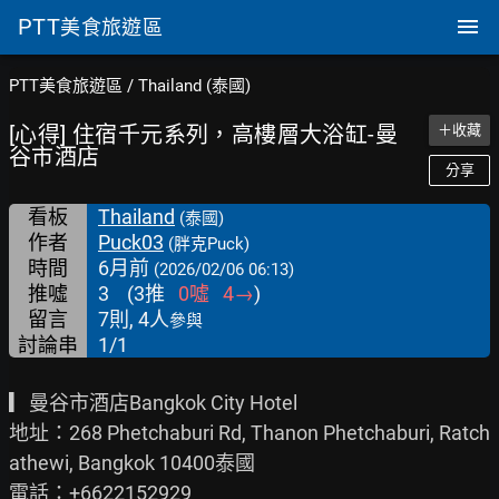
PTT
美食旅遊區
PTT美食旅遊區
/
Thailand (泰國)
[心得] 住宿千元系列，高樓層大浴缸-曼
＋收藏
谷市酒店
分享
看板
Thailand
(泰國)
作者
Puck03
(胖克Puck)
時間
6月前
(2026/02/06 06:13)
推噓
3
(
3
推
0
噓
4
→
)
留言
7則, 4人
參與
討論串
1/1
▎曼谷市酒店Bangkok City Hotel

地址：268 Phetchaburi Rd, Thanon Phetchaburi, Ratch
athewi, Bangkok 10400泰國

電話：+6622152929
