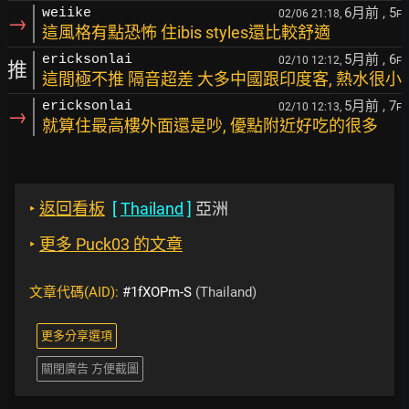
6月前
, 5
weiike
02/06 21:18,
F
→
這風格有點恐怖 住ibis styles還比較舒適
5月前
, 6
ericksonlai
02/10 12:12,
F
推
這間極不推 隔音超差 大多中國跟印度客, 熱水很小
5月前
, 7
ericksonlai
02/10 12:13,
F
→
就算住最高樓外面還是吵, 優點附近好吃的很多
‣
返回看板
[
Thailand
]
亞洲
‣
更多 Puck03 的文章
文章代碼(AID):
#1fXOPm-S
(Thailand)
更多分享選項
關閉廣告 方便截圖