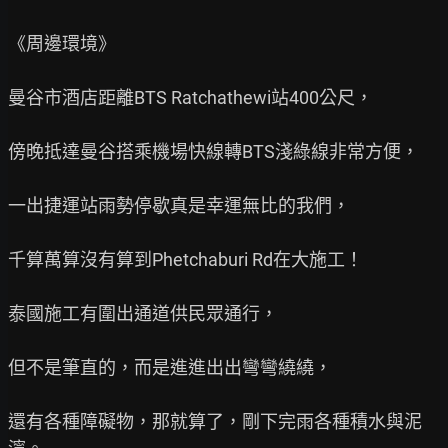
《周邊環境》

曼谷市酒店距離BTS Ratchathewi站400公尺，

傍晚抵達曼谷搭乘機場快線轉BTS淺綠線非常方便，

一出捷運站雨勢停歇真是幸運無比的我們，

千算萬算沒有算到Phetchaburi Rd在大施工！

泰國施工有圍出通道供民眾通行，

但不是筆直的，而是進進出出彎彎繞繞，

還有各種障礙物，那就算了，剛下完雨各種積水與泥