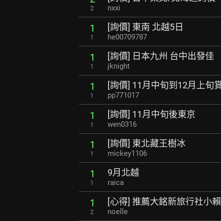
nxxi
2
[詢價] 東南 北越5日
1
he00709787
1
[詢價] 日本九州 台中出發佳
1
jknight
1
[詢價] 11月中旬到12月上
1
pp771017
1
[詢價] 11月中旬後東京
1
wen0316
1
[詢價] 東北藏王樹冰
1
mickey1106
1
9月北越
1
raica
1
[心得] 推薦大銘新旅行社小賴
1
noelle
2