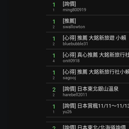
[詢價]
1
ming800919
1
[推薦]
1
swallowton
2
[心得] 推薦 大銘新旅遊 小賴
1
bluebubble31
2
[心得] 真心推薦 大銘新旅行
1
onit0918
4
[心得] 推薦 大銘新旅行社小
1
sagooj
2
[詢價] 日本東北銀山溫泉
2
harebell2011
2
[詢價] 日本賞楓11/11～11/
1
yu26
1
[詢價] 日本東北/北海道詢價
2