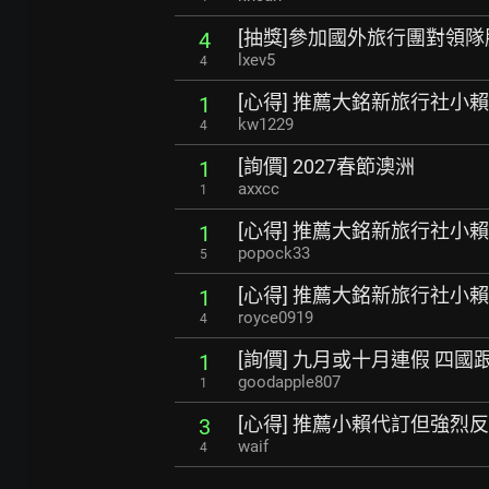
[抽獎]參加國外旅行團對領
4
lxev5
4
[心得] 推薦大銘新旅行社小賴
1
kw1229
4
[詢價] 2027春節澳洲
1
axxcc
1
[心得] 推薦大銘新旅行社小賴
1
popock33
5
[心得] 推薦大銘新旅行社小賴
1
royce0919
4
[詢價] 九月或十月連假 四國
1
goodapple807
1
[心得] 推薦小賴代訂但強烈
3
waif
4