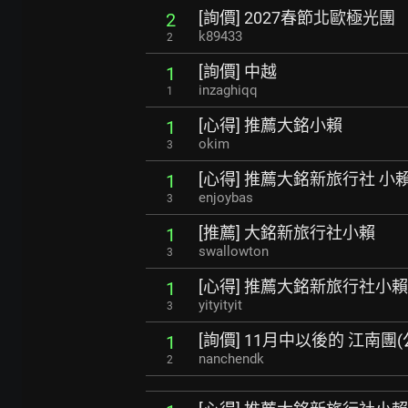
[詢價] 2027春節北歐極光團
2
k89433
2
[詢價] 中越
1
inzaghiqq
1
[心得] 推薦大銘小賴
1
okim
3
[心得] 推薦大銘新旅行社 小
1
enjoybas
3
[推薦] 大銘新旅行社小賴
1
swallowton
3
[心得] 推薦大銘新旅行社小賴
1
yityityit
3
[詢價] 11月中以後的 江南團
1
nanchendk
2