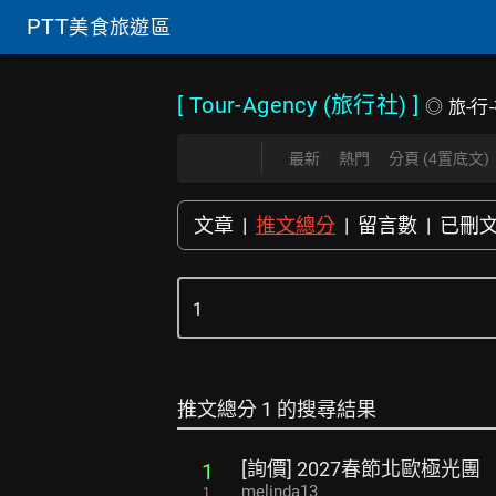
PTT
美食旅遊區
[ Tour-Agency (旅行社)
]
◎ 旅-行
最新
熱門
分頁 (4置底文)
文章
|
推文總分
|
留言數
|
已刪
推文總分 1 的搜尋結果
[詢價] 2027春節北歐極光團
1
melinda13
1