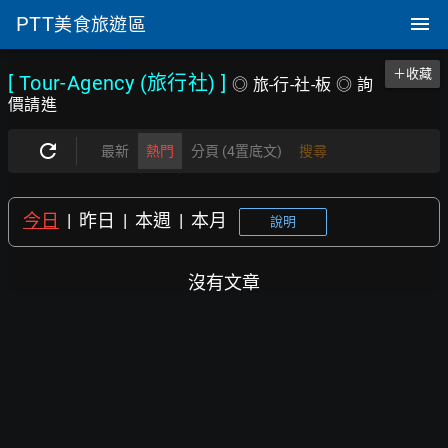
PTT
美食旅遊區
＋收藏
[ Tour-Agency (旅行社)
]
◎ 旅-行-社-板 ◎ 詢
價請進
最新
熱門
分頁 (4置底文)
搜尋
今日
|
昨日
|
本週
|
本月
說明
沒有文章