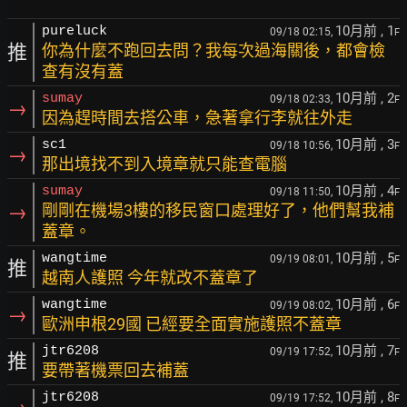
10月前
, 1
pureluck
09/18 02:15,
F
推
你為什麼不跑回去問？我每次過海關後，都會檢
查有沒有蓋
10月前
, 2
sumay
09/18 02:33,
F
→
因為趕時間去搭公車，急著拿行李就往外走
10月前
, 3
sc1
09/18 10:56,
F
→
那出境找不到入境章就只能查電腦
10月前
, 4
sumay
09/18 11:50,
F
→
剛剛在機場3樓的移民窗口處理好了，他們幫我補
蓋章。
10月前
, 5
wangtime
09/19 08:01,
F
推
越南人護照 今年就改不蓋章了
10月前
, 6
wangtime
09/19 08:02,
F
→
歐洲申根29國 已經要全面實施護照不蓋章
10月前
, 7
jtr6208
09/19 17:52,
F
推
要帶著機票回去補蓋
10月前
, 8
jtr6208
09/19 17:52,
F