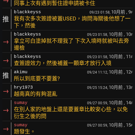
→
同事上次有遇到暫住證申請被卡住
10月前
, 9
blackkeyss
09/23 01:58,
F
推
我有次多次簽證被蓋USED，詢問海關後他想了一
下，然後
10月前
, 10
blackkeyss
09/23 01:58,
F
→
拿立可白塗掉就不理我了 下次入境時就被叫去旁
邊檢
10月前
, 11
blackkeyss
09/23 01:58,
F
→
查簽證效力，然後補蓋一顆章才放行入境
10月前
, 12
akimu
09/24 11:12,
F
推
所以到底要不要蓋?
10月前
, 13
hry1973
09/25 15:24,
F
→
越南真的有夠混亂
10月前
, 14
sumay
09/27 00:59,
F
→
在別人家的地盤上還是要蓋章比較安心些，以免
衍生之後的問
10月前
, 15
sumay
09/27 00:59,
F
→
題發生。