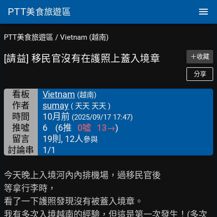
PTT
美食旅遊區
PTT美食旅遊區
/
Vietnam (越南)
[請益] 移民官沒有在護照上蓋入境章
＋收藏
分享
看板
Vietnam
(越南)
作者
sumay
( 天天 天天 )
時間
10月前
(2025/09/17 17:47)
推噓
6
(
6
推
0
噓
13
→
)
留言
19則, 12人
參與
討論串
1/1
今天晚上入境河內內排機場，過移民官後

等拿行李時，

看了一下護照發現沒有被蓋入境章。

我有多次入境越南的經驗，但這是第一次發生！(多次