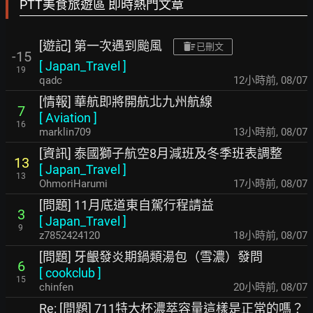
PTT美食旅遊區 即時熱門文章
[遊記] 第一次遇到颱風
已刪文
-15
[
Japan_Travel
]
19
qadc
12小時前
,
08/07
[情報] 華航即將開航北九州航線
7
[
Aviation
]
16
marklin709
13小時前
,
08/07
[資訊] 泰國獅子航空8月減班及冬季班表調整
13
[
Japan_Travel
]
13
OhmoriHarumi
17小時前
,
08/07
[問題] 11月底道東自駕行程請益
3
[
Japan_Travel
]
9
z7852424120
18小時前
,
08/07
[問題] 牙齦發炎期鍋類湯包（雪濃）發問
6
[
cookclub
]
15
chinfen
20小時前
,
08/07
Re: [問題] 711特大杯濃萃容量這樣是正常的嗎？