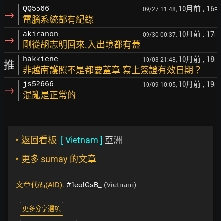
10月前
, 16
QQ5566
09/27 11:48,
F
→
電腦系統都有紀錄
10月前
, 17
akiranon
09/30 00:37,
F
→
剛從胡志明回來.入出境都有蓋
10月前
, 18
hakkiene
10/03 21:48,
F
推
非越南護照不是都要蓋章 寫上簽證有效日期？
10月前
, 19
js52666
10/09 10:05,
F
→
混亂是正常的
‣
返回看板
[
Vietnam
]
亞洲
‣
更多 sumay 的文章
文章代碼(AID):
#1eolGsB_
(Vietnam)
更多分享選項