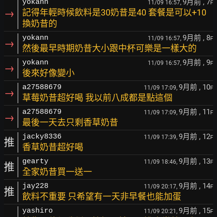
9月前
, 7
yokann
11/09 16:57,
F
→
記得年輕時候飲料是30奶昔是40 套餐是可以+10
換奶昔的
9月前
, 8
yokann
11/09 16:57,
F
→
然後最早時期奶昔大小跟中杯可樂是一樣大的
9月前
, 9
yokann
11/09 16:57,
F
→
後來好像變小
9月前
, 10
a27588679
11/09 17:09,
F
→
草莓奶昔超好喝 我以前八成都是點這個
9月前
, 11
a27588679
11/09 17:09,
F
→
最後一天去只剩香草奶昔
9月前
, 12
jacky8336
11/09 17:39,
F
推
香草奶昔超好喝
9月前
, 13
gearty
11/09 18:46,
F
推
全家奶昔買一送一
9月前
, 14
jay228
11/09 20:17,
F
推
飲料不重要 只希望有一天非早餐也能加蛋
9月前
, 15
yashiro
11/09 20:21,
F