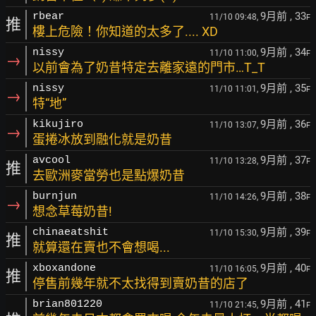
9月前
, 33
rbear
11/10 09:48,
F
推
樓上危險！你知道的太多了.... XD
9月前
, 34
nissy
11/10 11:00,
F
→
以前會為了奶昔特定去離家遠的門市…T_T
9月前
, 35
nissy
11/10 11:01,
F
→
特“地”
9月前
, 36
kikujiro
11/10 13:07,
F
→
蛋捲冰放到融化就是奶昔
9月前
, 37
avcool
11/10 13:28,
F
推
去歐洲麥當勞也是點爆奶昔
9月前
, 38
burnjun
11/10 14:26,
F
→
想念草莓奶昔!
9月前
, 39
chinaeatshit
11/10 15:30,
F
推
就算還在賣也不會想喝...
9月前
, 40
xboxandone
11/10 16:05,
F
推
停售前幾年就不太找得到賣奶昔的店了
9月前
, 41
brian801220
11/10 21:45,
F