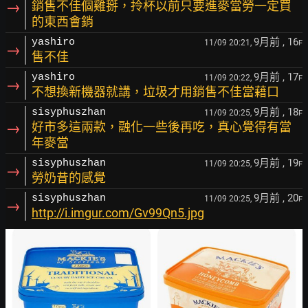
→
銷售不佳個雞掰，拎杯以前只要進麥當勞一定買
的東西會銷
9月前
, 16
yashiro
11/09 20:21,
F
→
售不佳
9月前
, 17
yashiro
11/09 20:22,
F
→
不想換新機器就講，垃圾才用銷售不佳當藉口
9月前
, 18
sisyphuszhan
11/09 20:25,
F
→
好市多這兩款，融化一些後再吃，真心覺得有當
年麥當
9月前
, 19
sisyphuszhan
11/09 20:25,
F
→
勞奶昔的感覺
9月前
, 20
sisyphuszhan
11/09 20:25,
F
→
http://i.imgur.com/Gv99Qn5.jpg