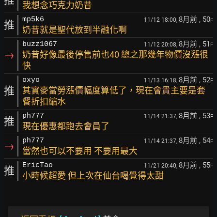
推
我想念巧克力奶昔
8月前
, 50
mp5k6
11/12 18:00,
F
推
奶昔就是聖代放到半融化啊
8月前
, 51
buzz1067
11/12 20:08,
F
→
奶昔好像最後停售前也40 總之那幾年物價沒漲很
快
8月前
, 52
oxyo
11/13 16:18,
F
推
其實麥當勞漲價幅度算低了，現在會貴主要是套
餐折扣縮水
8月前
, 53
ph777
11/14 21:37,
F
推
現在優惠都跑去會員了
8月前
, 54
ph777
11/14 21:37,
F
→
當然也可以不要用 不要用最大
8月前
, 55
EricTao
11/21 20:40,
F
推
小時候超愛 但上次在仙台喝覺得太甜