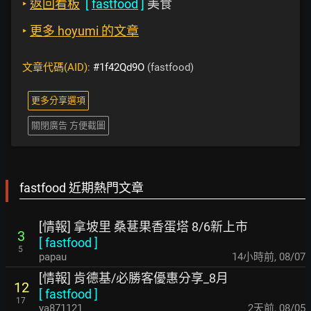
‣
返回看板
[
fastfood
]
美食
‣
更多 hoyumi 的文章
文章代碼(AID):
#1f42Qd9O
(fastfood)
更多分享選項
關閉廣告 方便截圖
fastfood 近期熱門文章
[情報] 拿坡里 桑葚果香蛋塔 8/6新上市
3
[
fastfood
]
5
papau
14小時前
,
08/07
[情報] 肯德基/必勝客優惠分享_8月
12
[
fastfood
]
17
ya871121
2天前
,
08/05