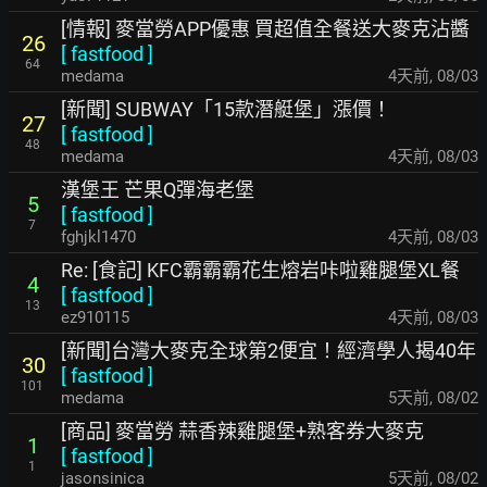
[情報] 麥當勞APP優惠 買超值全餐送大麥克沾醬
26
[
fastfood
]
64
medama
4天前
,
08/03
[新聞] SUBWAY「15款潛艇堡」漲價！
27
[
fastfood
]
48
medama
4天前
,
08/03
漢堡王 芒果Q彈海老堡
5
[
fastfood
]
7
fghjkl1470
4天前
,
08/03
Re: [食記] KFC霸霸霸花生熔岩咔啦雞腿堡XL餐
4
[
fastfood
]
13
ez910115
4天前
,
08/03
[新聞]台灣大麥克全球第2便宜！經濟學人揭40年
30
[
fastfood
]
101
medama
5天前
,
08/02
[商品] 麥當勞 蒜香辣雞腿堡+熟客券大麥克
1
[
fastfood
]
1
jasonsinica
5天前
,
08/02