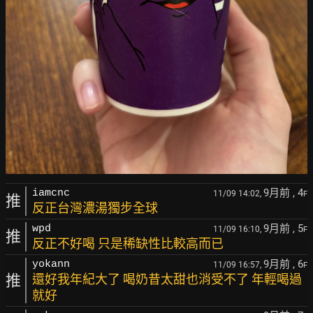
9月前
, 4
iamcnc
11/09 14:02,
F
推
反正台灣濃湯獨步全球
9月前
, 5
wpd
11/09 16:10,
F
推
反正不好喝 只是稀缺性比較高而已
9月前
, 6
yokann
11/09 16:57,
F
推
還好我年紀大了 喝奶昔太甜也消受不了 年輕喝過
就好