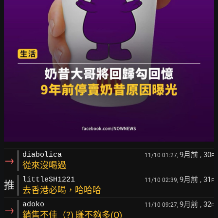
9月前
, 30
diabolica
11/10 01:27,
F
→
從來沒喝過
9月前
, 31
littleSH1221
11/10 02:39,
F
推
去香港必喝，哈哈哈
9月前
, 32
adoko
11/10 09:27,
F
→
銷售不佳（?) 賺不夠多(O)