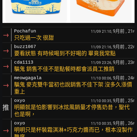
9月前
, 21
Pochafun
11/09 21:10,
F
→
只吃過一次 很甜
9月前
, 22
buzz1067
11/09 21:16,
F
→
要看狀態 有時候喝到不好喝的 畢竟我常點
9月前
, 23
cda1113
11/09 23:26,
F
→
騙鬼 銷售不佳不是點餐時都會派員工推銷
9月前
, 24
meowgagala
11/10 00:06,
F
→
騙鬼 麥克雙牛當初也說銷售不佳下架 沒多久漲價
重上
9月前
, 25
oxyo
11/10 00:35,
F
推
明顯就是怕影響到冰炫風銷量才停售奶昔，聖代
也是啊，
9月前
, 26
oxyo
11/10 00:35,
F
→
明明只是杯裝霜淇淋+巧克力醬而已，根本沒製作
難度