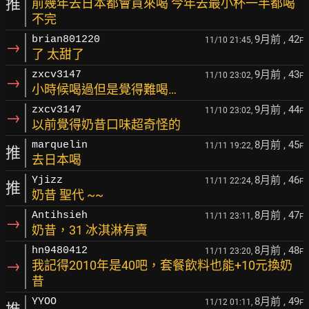
推
前幾年去日本都會買來喝 今年去最小杯一半都喝
不完
9月前
, 42
brian801220
11/10 21:45,
F
→
了 太甜了
9月前
, 43
zxcv3147
11/10 23:02,
F
→
小時候喝過但是覺得難喝…
9月前
, 44
zxcv3147
11/10 23:02,
F
→
以前覺得奶昔口味超奇怪的
8月前
, 45
marquelin
11/11 19:22,
F
推
去日本喝
8月前
, 46
Yjizz
11/11 22:24,
F
推
奶昔 聖代 ~~
8月前
, 47
Antihsieh
11/11 23:11,
F
→
奶昔，31 冰淇淋有賣
8月前
, 48
hn9480412
11/11 23:20,
F
→
我記得2010年是40吧，套餐飲料也能+10元換奶
昔
8月前
, 49
YYOO
11/12 01:11,
F