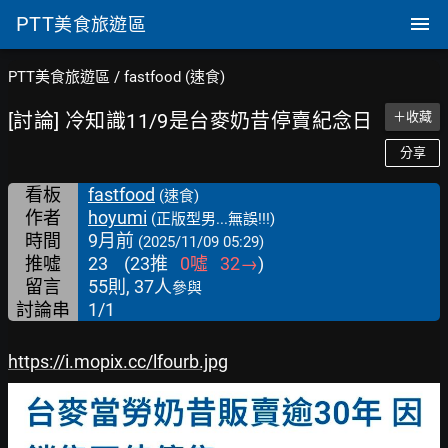
PTT
美食旅遊區
PTT美食旅遊區
/
fastfood (速食)
[討論] 冷知識11/9是台麥奶昔停賣紀念日
＋收藏
分享
看板
fastfood
(速食)
作者
hoyumi
(正版型男...無誤!!!)
時間
9月前
(2025/11/09 05:29)
推噓
23
(
23
推
0
噓
32
→
)
留言
55則, 37人
參與
討論串
1/1
https://i.mopix.cc/lfourb.jpg