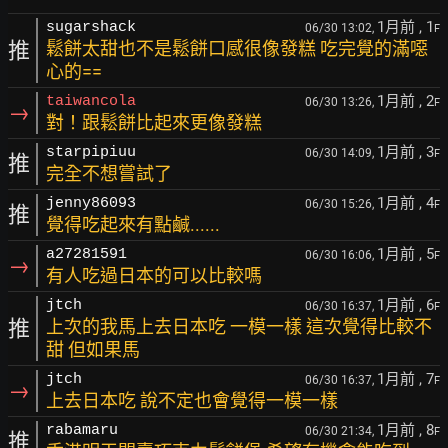
1月前
, 1
sugarshack
06/30 13:02,
F
推
鬆餅太甜也不是鬆餅口感很像發糕 吃完覺的滿噁
心的==
1月前
, 2
taiwancola
06/30 13:26,
F
→
對！跟鬆餅比起來更像發糕
1月前
, 3
starpipiuu
06/30 14:09,
F
推
完全不想嘗試了
1月前
, 4
jenny86093
06/30 15:26,
F
推
覺得吃起來有點鹹......
1月前
, 5
a27281591
06/30 16:06,
F
→
有人吃過日本的可以比較嗎
1月前
, 6
jtch
06/30 16:37,
F
推
上次的我馬上去日本吃 一模一樣 這次覺得比較不
甜 但如果馬
1月前
, 7
jtch
06/30 16:37,
F
→
上去日本吃 說不定也會覺得一模一樣
1月前
, 8
rabamaru
06/30 21:34,
F
推