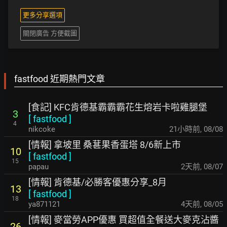
更多分享選項
關閉廣告 方便截圖
fastfood 近期熱門文章
[食記] KFC肯德基霸霸霸花生熔岩卡啦雞腿堡
3
[
fastfood
]
4
nikcoke
21小時前
,
08/08
[情報] 拿坡里 桑葚果香蛋塔 8/6新上市
10
[
fastfood
]
15
papau
2天前
,
08/07
[情報] 肯德基/必勝客優惠分享_8月
13
[
fastfood
]
18
ya871121
4天前
,
08/05
[情報] 麥當勞APP優惠 買超值全餐送大麥克沾醬
26