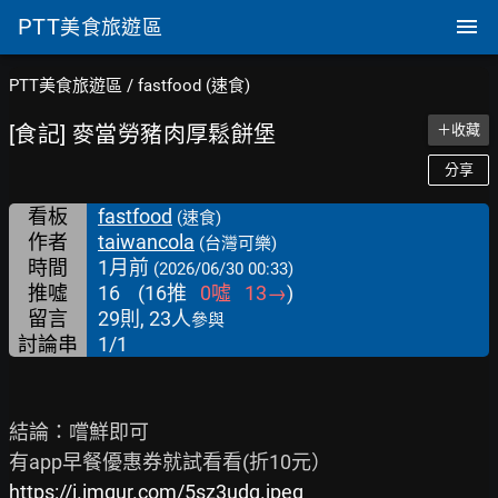
PTT
美食旅遊區
PTT美食旅遊區
/
fastfood (速食)
[食記] 麥當勞豬肉厚鬆餅堡
＋收藏
分享
看板
fastfood
(速食)
作者
taiwancola
(台灣可樂)
時間
1月前
(2026/06/30 00:33)
推噓
16
(
16
推
0
噓
13
→
)
留言
29則, 23人
參與
討論串
1/1
結論：嚐鮮即可

https://i.imgur.com/5sz3udg.jpeg