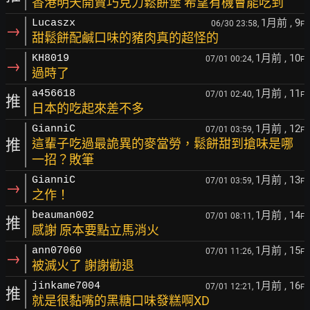
香港明天開賣巧克力鬆餅堡 希望有機會能吃到
1月前
, 9
Lucaszx
06/30 23:58,
F
→
甜鬆餅配鹹口味的豬肉真的超怪的
1月前
, 10
KH8019
07/01 00:24,
F
→
過時了
1月前
, 11
a456618
07/01 02:40,
F
推
日本的吃起來差不多
1月前
, 12
GianniC
07/01 03:59,
F
推
這輩子吃過最詭異的麥當勞，鬆餅甜到搶味是哪
一招？敗筆
1月前
, 13
GianniC
07/01 03:59,
F
→
之作！
1月前
, 14
beauman002
07/01 08:11,
F
推
感謝 原本要點立馬消火
1月前
, 15
ann07060
07/01 11:26,
F
→
被滅火了 謝謝勸退
1月前
, 16
jinkame7004
07/01 12:21,
F
推
就是很黏嘴的黑糖口味發糕啊XD