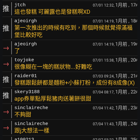
1月前
, 17
jtch
07/01 12:32,
F
推
這也發糕 可麗露也是發糕啊XD
1月前
, 18
ajeoirgh
07/01 14:19,
F
推
第一次推出的時候有吃到，那個時候就覺得滿福
堡比較好吃
1月前
, 19
ajeoirgh
07/01 14:19,
F
→
了
1月前
, 20
toyjoke
07/01 15:38,
F
→
很像糊在一塊的糕狀物...好難吃
1月前
, 21
raider01
07/03 09:24,
F
推
發糕跟鬆餅都是麵粉+小蘇打粉，成份有8成像(X)
1月前
, 22
skery3188
07/04 08:17,
F
推
app券單點厚鬆豬肉送薯餅很甜
1月前
, 23
sinclaireche
07/04 11:42,
F
→
不夠甜
1月前
, 24
sinclaireche
07/04 11:43,
F
→
跟j大想法一樣
1月前
, 25
a100213