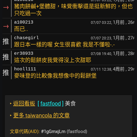
07/07 03:22,
F
→
豬肉餅鹹+堡體甜，味覺衝擊還是挺新鮮的，但也
只吃過一次
1月前
, 26
a100213
07/07 03:22,
F
→
而已..
1月前
, 27
chasegirl
07/07 20:23,
F
推
跟日本一樣的喔 女生很喜歡 我是不懂啦-.-
1月前
, 28
er38933
07/08 19:40,
F
推
這次的鬆餅皮我覺得沒上次甜耶
4周前
, 29
hooll111
07/11 12:38,
F
推
麥味登的比較像我想像中的鬆餅堡
‣
返回看板
[
fastfood
]
美食
‣
更多 taiwancola 的文章
文章代碼(AID):
#1gGmxjLm
(fastfood)