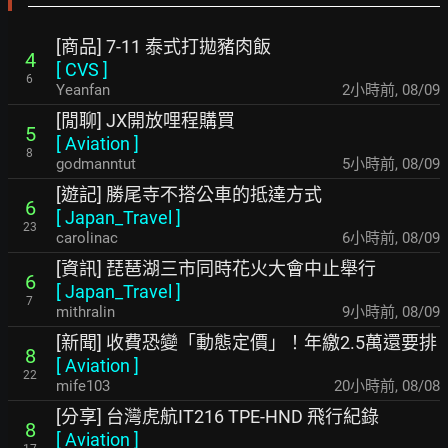
[商品] 7-11 泰式打拋豬肉飯
4
[
CVS
]
6
Yeanfan
2小時前
,
08/09
[閒聊] JX開放哩程購買
5
[
Aviation
]
8
godmanntut
5小時前
,
08/09
[遊記] 勝尾寺不搭公車的抵達方式
6
[
Japan_Travel
]
23
carolinac
6小時前
,
08/09
[資訊] 琵琶湖三市同時花火大會中止舉行
6
[
Japan_Travel
]
7
mithralin
9小時前
,
08/09
[新聞] 收費恐變「動態定價」！年繳2.5萬還要排
8
[
Aviation
]
22
mife103
20小時前
,
08/08
[分享] 台灣虎航IT216 TPE-HND 飛行紀錄
8
[
Aviation
]