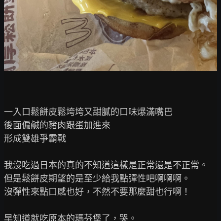
一入口鬆餅皮鬆垮垮又甜膩的口味爆滿嘴巴

後面偏鹹的豬肉跟蛋加進來

形成雙雄爭霸戰

我沒吃過日本的真的不知道這樣是正常還是不正常。

但是鬆餅皮期望的是至少給我點彈性吧啊啊啊。

沒彈性來點口感也好，不然不要那麼甜也行啊！
