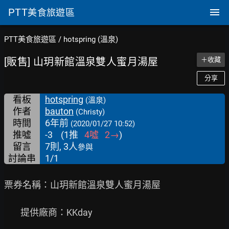
PTT
美食旅遊區
PTT美食旅遊區
/
hotspring (溫泉)
[販售] 山玥新館溫泉雙人蜜月湯屋
＋收藏
分享
看板
hotspring
(溫泉)
作者
bauton
(Christy)
時間
6年前
(2020/01/27 10:52)
推噓
-3
(
1
推
4
噓
2
→
)
留言
7則, 3人
參與
討論串
1/1
票券名稱：山玥新館溫泉雙人蜜月湯屋

        提供廠商：KKday
