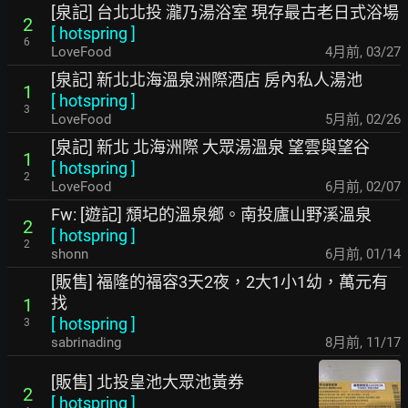
[泉記] 台北北投 瀧乃湯浴室 現存最古老日式浴場
2
[
hotspring
]
6
LoveFood
4月前
,
03/27
[泉記] 新北北海溫泉洲際酒店 房內私人湯池
1
[
hotspring
]
3
LoveFood
5月前
,
02/26
[泉記] 新北 北海洲際 大眾湯溫泉 望雲與望谷
1
[
hotspring
]
2
LoveFood
6月前
,
02/07
Fw: [遊記] 頹圮的溫泉鄉。南投廬山野溪溫泉
2
[
hotspring
]
2
shonn
6月前
,
01/14
[販售] 福隆的福容3天2夜，2大1小1幼，萬元有
找
1
[
hotspring
]
3
sabrinading
8月前
,
11/17
[販售] 北投皇池大眾池黃券
2
[
hotspring
]