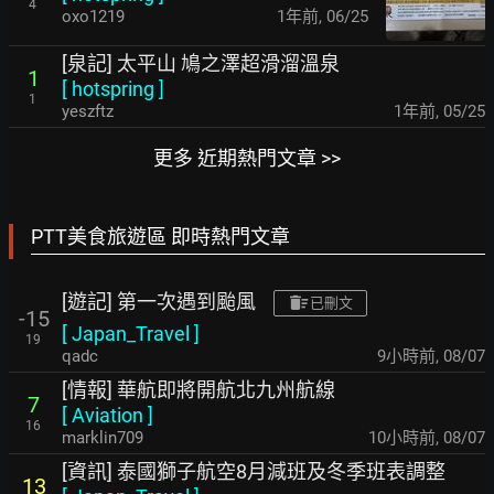
4
oxo1219
1年前
,
06/25
[泉記] 太平山 鳩之澤超滑溜溫泉
1
[
hotspring
]
1
yeszftz
1年前
,
05/25
更多 近期熱門文章 >>
PTT美食旅遊區 即時熱門文章
[遊記] 第一次遇到颱風
已刪文
-15
[
Japan_Travel
]
19
qadc
9小時前
,
08/07
[情報] 華航即將開航北九州航線
7
[
Aviation
]
16
marklin709
10小時前
,
08/07
[資訊] 泰國獅子航空8月減班及冬季班表調整
13