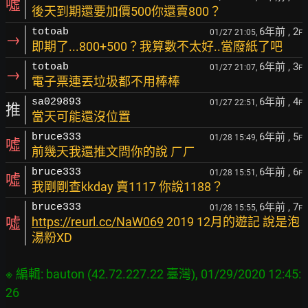
噓
後天到期還要加價500你還賣800？
6年前
, 2
totoab
01/27 21:05,
F
→
即期了...800+500？我算數不太好..當廢紙了吧
6年前
, 3
totoab
01/27 21:07,
F
→
電子票連丟垃圾都不用棒棒
6年前
, 4
sa029893
01/27 22:51,
F
推
當天可能還沒位置
6年前
, 5
bruce333
01/28 15:49,
F
噓
前幾天我還推文問你的說 ㄏㄏ
6年前
, 6
bruce333
01/28 15:51,
F
噓
我剛剛查kkday 賣1117 你說1188？
6年前
, 7
bruce333
01/28 15:55,
F
噓
https://reurl.cc/NaW069
2019 12月的遊記 說是泡
湯粉XD
※ 編輯: bauton (42.72.227.22 臺灣), 01/29/2020 12:45: