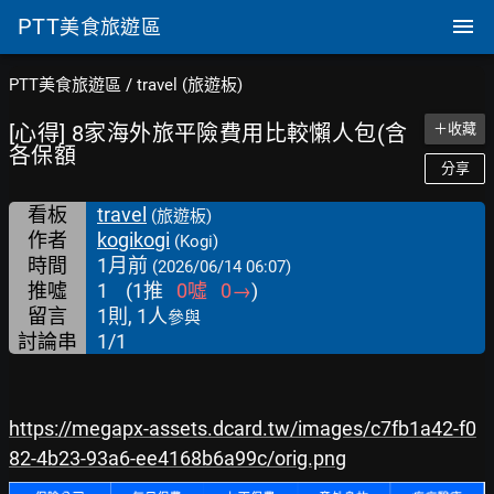
PTT
美食旅遊區
PTT美食旅遊區
/
travel (旅遊板)
[心得] 8家海外旅平險費用比較懶人包(含
＋收藏
各保額
分享
看板
travel
(旅遊板)
作者
kogikogi
(Kogi)
時間
1月前
(2026/06/14 06:07)
推噓
1
(
1
推
0
噓
0
→
)
留言
1則, 1人
參與
討論串
1/1
https://megapx-assets.dcard.tw/images/c7fb1a42-f0
82-4b23-93a6-ee4168b6a99c/orig.png