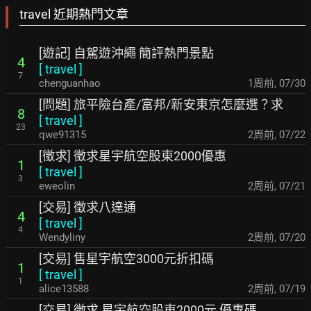
travel 近期熱門文章
[遊記] 自駕遊沖繩 簡評熱門景點
4
[
travel
]
7
chenguanhao
1周前
,
07/30
[問題] 旅平險台產/富邦/新安東京怎麼選？求
8
[
travel
]
23
qwe91315
2周前
,
07/22
[徵求] 徵求星宇航空股東2000優惠
1
[
travel
]
3
eweolin
2周前
,
07/21
[交易] 徵求八達通
4
[
travel
]
4
Wendyliny
2周前
,
07/20
[交易] 售星宇航空3000元折扣碼
1
[
travel
]
1
alice13588
2周前
,
07/19
[交易] 徵求 星宇航空股東2000元 優惠碼