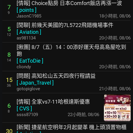
[情報] Choice點房 日本Comfort飯店再漲一波
7
[
points
]
9
JasonC1985
18小時前
,
08/06
[閒聊] 前幾天美國的7L5722飛錯機場事件
5
[
Aviation
]
12
as981134
20小時前
,
08/06
[揪團] 8/7（五）14：00添好運天母高島屋吃到
飽
8
[
EatToDie
]
14
cliondy
20小時前
,
08/06
[問題] 高知松山五天四夜行程請益
15
[
Japan_Travel
]
36
gotopiglove
21小時前
,
08/06
[情報] 全家vs7-11哈根達斯優惠
6
[
CVS
]
8
ssss87109
22小時前
,
08/06
[新聞] 捷星航空明年2月起變革 機上頭頂置物櫃
30