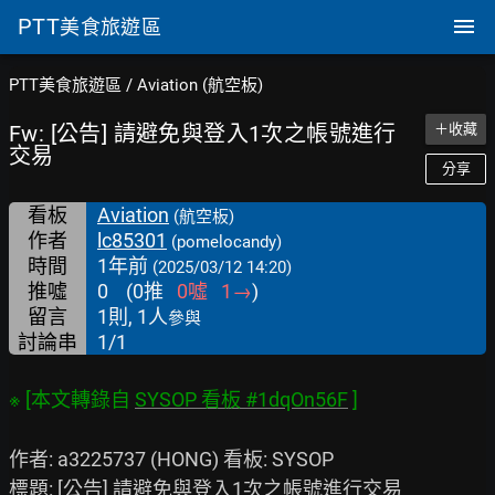
PTT
美食旅遊區
PTT美食旅遊區
/
Aviation (航空板)
Fw: [公告] 請避免與登入1次之帳號進行
＋收藏
交易
分享
看板
Aviation
(航空板)
作者
lc85301
(pomelocandy)
時間
1年前
(2025/03/12 14:20)
推噓
0
(
0
推
0
噓
1
→
)
留言
1則, 1人
參與
討論串
1/1
※ [本文轉錄自 
SYSOP 看板 #1dqOn56F
作者: a3225737 (HONG) 看板: SYSOP

標題: [公告] 請避免與登入1次之帳號進行交易
