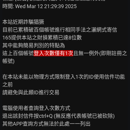
時間: Wed Mar 12 21:29:39 2025

本站近期詐騙猖獗

目前已累積破百個帳號進行相同手法之灑網式寄信

165提供本站之財損累積已達8位數

其中能夠簡易判別的特點為

這上百個帳號
登入次數僅有1次
且無一例外(即剛註冊之
帳號)

在本站未能以物理方式限制登入1次的ID使用信件功能
之前

請避免與此類ID進行交易

電腦使用者查詢登入次數方式

退出該封信件按ctrl+Q (無反應代表帳號已被砍除)

其他APP查詢方式無法於此處一一列出
