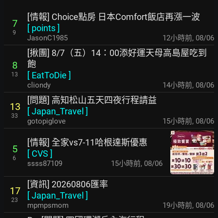
[情報] Choice點房 日本Comfort飯店再漲一波
7
[
points
]
9
JasonC1985
12小時前
,
08/06
[揪團] 8/7（五）14：00添好運天母高島屋吃到
飽
8
[
EatToDie
]
13
cliondy
14小時前
,
08/06
[問題] 高知松山五天四夜行程請益
13
[
Japan_Travel
]
33
gotopiglove
15小時前
,
08/06
[情報] 全家vs7-11哈根達斯優惠
5
[
CVS
]
6
ssss87109
15小時前
,
08/06
[資訊] 20260806匯率
17
[
Japan_Travel
]
23
mpmpsmom
19小時前
,
08/06