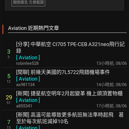
關閉廣告 方便截圖
Aviation 近期熱門文章
[分享] 中華航空 CI705 TPE-CEB A321neo飛行記
錄
3
[
Aviation
]
3
robinlee528
13小時前
,
08/06
[閒聊] 前幾天美國的7L5722飛錯機場事件
5
[
Aviation
]
12
as981134
14小時前
,
08/06
[新聞] 捷星航空明年2月起變革 機上頭頂置物櫃
29
[
Aviation
]
51
a855341
17小時前
,
08/06
[新聞] 高溫可能導致更多航班無法準時起飛 甚
至於每次航班減掉10名
7
[
Aviation
]
15