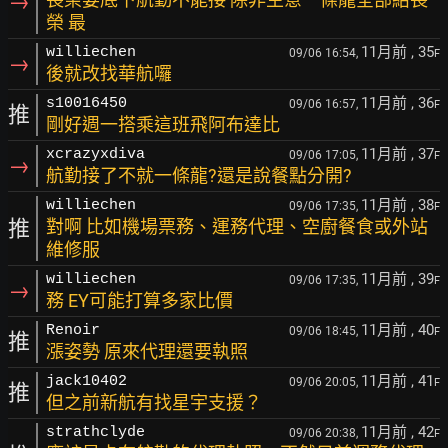
→
榮 最
11月前
, 35
williechen
09/06 16:54,
F
→
後就改找華航囉
11月前
, 36
s10016450
09/06 16:57,
F
推
剛好週一搭乘這班飛阿布達比
11月前
, 37
xcrazyxdiva
09/06 17:05,
F
→
航勤接了不就一條龍?還是說餐點分開?
11月前
, 38
williechen
09/06 17:35,
F
推
對啊 比如機場票務、運務代理、空廚餐食或外站
維修服
11月前
, 39
williechen
09/06 17:35,
F
→
務 EY可能打算多家比價
11月前
, 40
Renoir
09/06 18:45,
F
推
漲姿勢 原來代理還要執照
11月前
, 41
jack10402
09/06 20:05,
F
推
但之前新航有找星宇支援？
11月前
, 42
strathclyde
09/06 20:38,
F