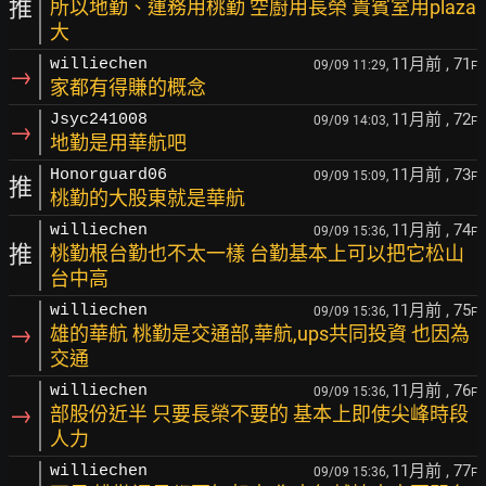
推
所以地勤、運務用桃勤 空廚用長榮 貴賓室用plaza
大
11月前
, 71
williechen
09/09 11:29,
F
→
家都有得賺的概念
11月前
, 72
Jsyc241008
09/09 14:03,
F
→
地勤是用華航吧
11月前
, 73
Honorguard06
09/09 15:09,
F
推
桃勤的大股東就是華航
11月前
, 74
williechen
09/09 15:36,
F
推
桃勤根台勤也不太一樣 台勤基本上可以把它松山
台中高
11月前
, 75
williechen
09/09 15:36,
F
→
雄的華航 桃勤是交通部,華航,ups共同投資 也因為
交通
11月前
, 76
williechen
09/09 15:36,
F
→
部股份近半 只要長榮不要的 基本上即使尖峰時段
人力
11月前
, 77
williechen
09/09 15:36,
F