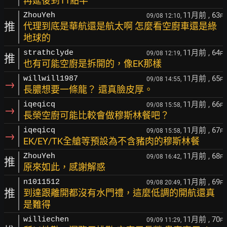
再延後到11點半
11月前
, 63
ZhouYeh
09/08 12:10,
F
推
代理到底是華航還是航太啊 怎麼看空廚車還是綠
地球的
11月前
, 64
strathclyde
09/08 12:19,
F
推
也有可能空廚是拆開的，像EK那樣
11月前
, 65
willwill1987
09/08 14:55,
F
→
長膿想要一條龍？ 還真臉皮厚。
11月前
, 66
iqeqicq
09/08 15:58,
F
→
長榮空廚可能比較會做穆斯林餐吧？
11月前
, 67
iqeqicq
09/08 15:58,
F
→
EK/EY/TK全艙等預設為不含豬肉的穆斯林餐
11月前
, 68
ZhouYeh
09/08 16:42,
F
推
原來如此，感謝解惑
11月前
, 69
n1011512
09/08 20:49,
F
推
到達跟離開都沒有水門禮，這麼低調的開航還真
是難得
11月前
, 70
williechen
09/09 11:29,
F