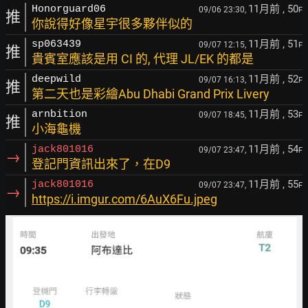
11月前
, 50
Honorguard06
09/06 23:30,
F
推
你說得好像星宇很多夥伴似的
11月前
, 51
sp063439
09/07 12:15,
F
推
貴賓室應該是用 CI 的, 代理 JL/EK 的都是
11月前
, 52
deepwild
09/07 16:13,
F
推
第二天也是彩繪Abu Dhabi Grand Prix Livery
11月前
, 53
arnbition
09/07 18:45,
F
推
小海龜機
11月前
, 54
jack801016
09/07 23:47,
F
→
登記門資訊出來了，在D9
11月前
, 55
jack801016
09/07 23:47,
F
→
https://i.imgur.com/6AuX6Fu.jpeg