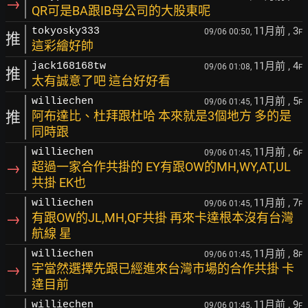
→
QR可是BA跟IB母公司的大股東呢
11月前
, 3
tokyosky333
09/06 00:50,
F
推
這彩繪好帥
11月前
, 4
jack168168tw
09/06 01:08,
F
推
太有誠意了吧 這台好好看
11月前
, 5
williechen
09/06 01:45,
F
推
阿布達比、杜拜跟杜哈 本來就是3個地方 多的是
同時跟
11月前
, 6
williechen
09/06 01:45,
F
→
超過一家合作共掛的 EY有跟OW的MH,WY,AT,UL
共掛 EK也
11月前
, 7
williechen
09/06 01:45,
F
→
有跟OW的JL,MH,QF共掛 再來卡達根本沒有台灣
航線 星
11月前
, 8
williechen
09/06 01:45,
F
→
宇當然選擇先跟已經進來台灣市場的合作共掛 卡
達目前
11月前
, 9
williechen
09/06 01:45,
F