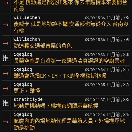
→
不足 桃勤還是都要扛起來 像去年越捷本來要開台
南最
11月前
, 78
williechen
09/09 15:36,
F
→
後喊卡 就是地勤談不攏 交通部也無從介入 台南沒
有桃
11月前
, 79
williechen
09/09 15:36,
F
→
勤這種交通部直屬的角色
11月前
, 80
iqeqicq
09/09 19:33,
F
推
長榮空廚是台灣第一家通過清真認證的空廚業者
11月前
, 81
iqeqicq
09/09 19:34,
F
→
難過會承攬EK、EY、TK的全機穆斯林餐
11月前
, 82
iqeqicq
09/09 19:35,
F
→
更正，難怪
11月前
, 83
strathclyde
09/10 11:37,
F
推
地勤是桃勤嗎？桃機官網顯示華航捏
11月前
, 84
iqeqicq
09/10 12:14,
F
→
航廈內的內場地勤代理是華航人員，外場機坪地
勤是桃勤