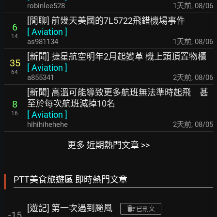
robinlee528
1天前
,
08/06
[閒聊] 前幾天美國的7L5722飛錯機場事件
6
[
Aviation
]
14
as981134
1天前
,
08/06
[新聞] 捷星航空明年2月起變革 機上頭頂置物櫃
35
[
Aviation
]
64
a855341
2天前
,
08/06
[新聞] 高溫可能導致更多航班無法準時起飛 甚
至於每次航班減掉10名
8
[
Aviation
]
16
hihihihehehe
2天前
,
08/05
更多 近期熱門文章 >>
PTT美食旅遊區 即時熱門文章
[遊記] 第一次遇到颱風
已刪文
-15