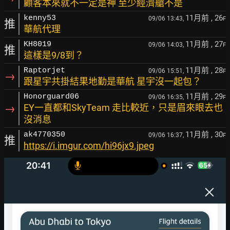
顧客本來就不一定是神 至少經濟艙不是
11月前
, 26
kenny53
09/06 13:43,
F
推
華航代理
11月前
, 27
KH8019
09/06 14:03,
F
推
這樣是9/8到？
11月前
, 28
Raptorjet
09/06 15:51,
F
→
跟星宇共掛結果地勤是華航 星宇沒一起包？
11月前
, 29
Honorguard06
09/06 16:35,
F
→
EY一直都和SkyTeam 走比較近，只是眉來眼去也
沒消息
11月前
, 30
ak4770350
09/06 16:37,
F
推
https://i.imgur.com/hi96jx9.jpeg