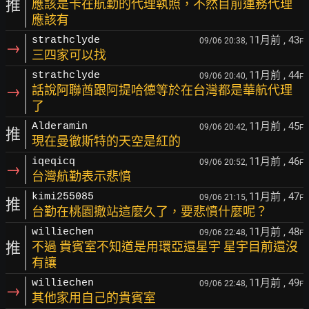
推
應該是卡在航勤的代理執照，不然目前運務代理
應該有
11月前
, 43
strathclyde
09/06 20:38,
F
→
三四家可以找
11月前
, 44
strathclyde
09/06 20:40,
F
→
話說阿聯酋跟阿提哈德等於在台灣都是華航代理
了
11月前
, 45
Alderamin
09/06 20:42,
F
推
現在曼徹斯特的天空是紅的
11月前
, 46
iqeqicq
09/06 20:52,
F
→
台灣航勤表示悲憤
11月前
, 47
kimi255085
09/06 21:15,
F
推
台勤在桃園撤站這麼久了，要悲憤什麼呢？
11月前
, 48
williechen
09/06 22:48,
F
推
不過 貴賓室不知道是用環亞還星宇 星宇目前還沒
有讓
11月前
, 49
williechen
09/06 22:48,
F
→
其他家用自己的貴賓室