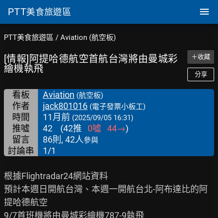
PTT
美食旅遊區
PTT美食旅遊區
/
Aviation (航空板)
[情報]阿提哈德航空首航台灣將由曼城彩
＋收藏
繪機執飛
分享
看板
Aviation
(航空板)
作者
jack801016
(電子發票小板工)
時間
11月前
(2025/09/05 16:31)
推噓
42
(
42
推
0
噓
44
→
)
留言
86則, 42人
參與
討論串
1/1
根據Flightradar24網站資料

預計本週日開航台灣、本週一開航台北-阿布達比的阿
提哈德航空

9/7首班機將由曼城彩繪機787-9執飛
