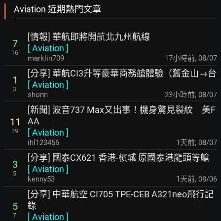
Aviation 近期熱門文章
[情報] 華航即將開航北九州航線
7
[
Aviation
]
16
marklin709
17小時前
,
08/07
[分享] 華航CI3升等豪華商務艙體驗（舊金山→台
1
[
Aviation
]
3
shonn
23小時前
,
08/07
[新聞] 波音737 Max又出事！機身驚見裂紋 美F
AA
11
[
Aviation
]
19
ihl123456
1天前
,
08/07
[分享] 國泰CX621 香港-檳城 原國泰港龍頭等艙
3
[
Aviation
]
5
kenny53
1天前
,
08/06
[分享] 中華航空 CI705 TPE-CEB A321neo飛行記
錄
5
[
Aviation
]
7