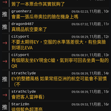
→
簽了一本票合作其實就夠了
11月前
, 10
gruenherz
09/06 02:23,
F
推
會畫一張瓜帝奧拉的臉在機身上嗎
11月前
, 11
dragon9487
09/06 07:32,
F
推
真精品航空要來了
11月前
, 12
cityport
09/06 08:29,
F
→
不要太期待EY，空服的水準落差很大，有些臭臉
到堪比EVA
11月前
, 13
cityport
09/06 08:31,
F
→
有個朋友坐EY現金C艙，氣到寧可回去坐貴一點的
QR
11月前
, 14
strathclyde
09/06 08:39,
F
推
EY的整體風格 如果常搭亞洲的航空可能會不習慣
（不
11月前
, 15
strathclyde
09/06 08:39,
F
→
會把客人當神看）
11月前
, 16
Stariz0n
09/06 09:53,
F
推
這個藍色超漂亮