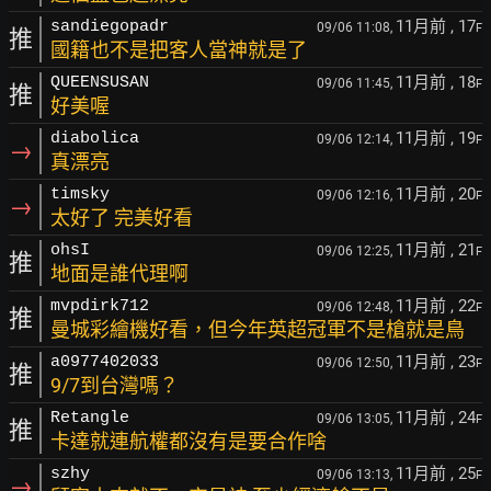
11月前
, 17
sandiegopadr
09/06 11:08,
F
推
國籍也不是把客人當神就是了
11月前
, 18
QUEENSUSAN
09/06 11:45,
F
推
好美喔
11月前
, 19
diabolica
09/06 12:14,
F
→
真漂亮
11月前
, 20
timsky
09/06 12:16,
F
→
太好了 完美好看
11月前
, 21
ohsI
09/06 12:25,
F
推
地面是誰代理啊
11月前
, 22
mvpdirk712
09/06 12:48,
F
推
曼城彩繪機好看，但今年英超冠軍不是槍就是鳥
11月前
, 23
a0977402033
09/06 12:50,
F
推
9/7到台灣嗎？
11月前
, 24
Retangle
09/06 13:05,
F
推
卡達就連航權都沒有是要合作啥
11月前
, 25
szhy
09/06 13:13,
F
→