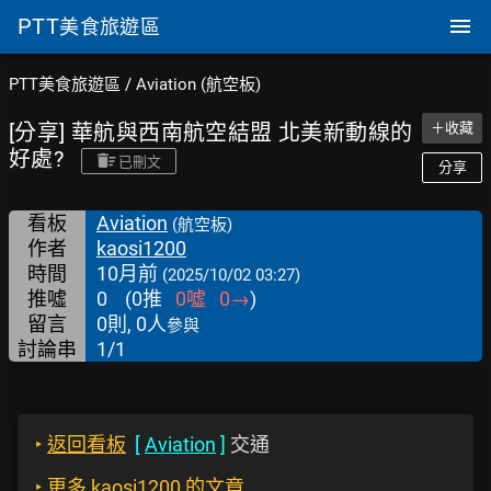
PTT
美食旅遊區
PTT美食旅遊區
/
Aviation (航空板)
[分享] 華航與西南航空結盟 北美新動線的
＋收藏
好處?
已刪文
分享
看板
Aviation
(航空板)
作者
kaosi1200
時間
10月前
(2025/10/02 03:27)
推噓
0
(
0
推
0
噓
0
→
)
留言
0則, 0人
參與
討論串
1/1
‣
返回看板
[
Aviation
]
交通
‣
更多 kaosi1200 的文章