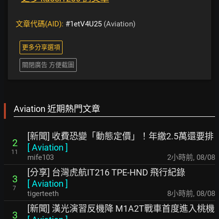
文章代碼(AID):
#1etV4U25
(Aviation)
更多分享選項
關閉廣告 方便截圖
Aviation 近期熱門文章
[新聞] 收費恐變「動態定價」！年繳2.5萬還要排
2
[
Aviation
]
11
mife103
2小時前
,
08/08
[分享] 台灣虎航IT216 TPE-HND 飛行紀錄
3
[
Aviation
]
7
tigerteeth
8小時前
,
08/08
[新聞] 漢光演習反機降 M1A2T戰車首度進入桃機
3