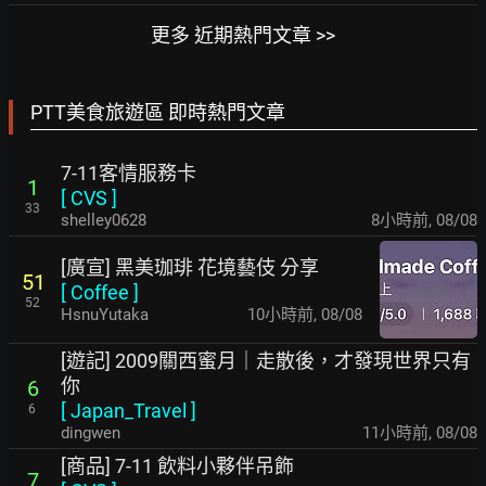
更多 近期熱門文章 >>
PTT美食旅遊區 即時熱門文章
7-11客情服務卡
1
[
CVS
]
33
shelley0628
8小時前
,
08/08
[廣宣] 黑美珈琲 花境藝伎 分享
51
[
Coffee
]
52
HsnuYutaka
10小時前
,
08/08
[遊記] 2009關西蜜月｜走散後，才發現世界只有
你
6
[
Japan_Travel
]
6
dingwen
11小時前
,
08/08
[商品] 7-11 飲料小夥伴吊飾
7