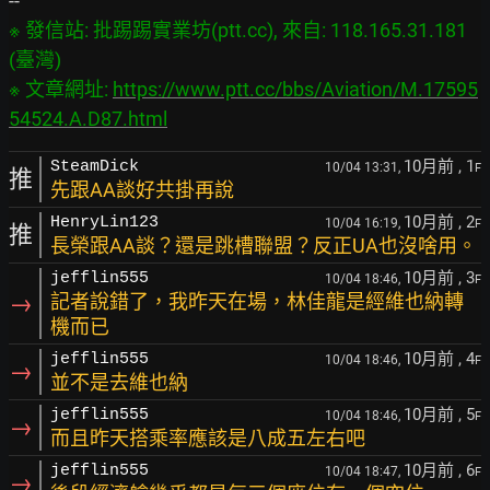
※ 發信站: 批踢踢實業坊(ptt.cc), 來自: 118.165.31.181 
(臺灣)

※ 文章網址: 
https://www.ptt.cc/bbs/Aviation/M.17595
54524.A.D87.html
10月前
, 1
SteamDick
10/04 13:31,
F
推
先跟AA談好共掛再說
10月前
, 2
HenryLin123
10/04 16:19,
F
推
長榮跟AA談？還是跳槽聯盟？反正UA也沒啥用。
10月前
, 3
jefflin555
10/04 18:46,
F
→
記者說錯了，我昨天在場，林佳龍是經維也納轉
機而已
10月前
, 4
jefflin555
10/04 18:46,
F
→
並不是去維也納
10月前
, 5
jefflin555
10/04 18:46,
F
→
而且昨天搭乘率應該是八成五左右吧
10月前
, 6
jefflin555
10/04 18:47,
F
→