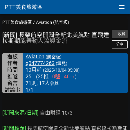
PTT
美食旅遊區
PTT美食旅遊區
/
Aviation (航空板)
[新聞] 長榮航空開闢全新北美航點 直飛達
＋收藏
拉斯期
能帶動人流與金流
分享
看板
Aviation
(航空板)
作者
q047774263
(雪兒)
時間
10月前
(2025/10/04 05:08)
推噓
25
(
25
推
0
噓
46
→
)
留言
71則, 17人
參與
討論串
1/1
[新聞來源/日期]
 自由財經 10/3

[新聞標題]
 長榮航空開闢全新北美航點 直飛達拉斯期能