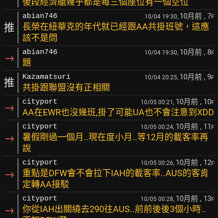
後段經濟艙幾乎都是每三個座位有一個空位
10月前
, 7
abian746
10/04 19:30,
F
推
長榮在紐華克的年代就已經跟AA共掛班號，這應
該不是問
10月前
, 8
abian746
10/04 19:30,
F
→
題
10月前
, 9
Kazamatsuri
10/04 20:25,
F
推
共掛跟聯盟沒有正相關
10月前
, 10
cityport
10/05 00:21,
F
→
AA在EWR也沒幾班,掛了可能UA也不會注意到XDD
10月前
, 11
cityport
10/05 00:24,
F
→
暑假剛過一個月..現在度小月..等12月的載客率再
說
10月前
, 12
cityport
10/05 00:26,
F
→
重點是DFW會不會拉下IAH的載客率..AUS的客肯
定轉AA接駁
10月前
, 13
cityport
10/05 00:28,
F
→
你從IAH出關繞去290往AUS..前前後後3個小時..