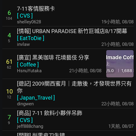
7-11客情服務卡
6
[
CVS
]
104
shelley0628
19小時前
,
08/08
[情報] URBAN PARADISE 新竹巨城店8/17開幕
4
[
EatToDie
]
5
invlaw
21小時前
,
08/08
[廣宣] 黑美珈琲 花境藝伎 分享
61
[
Coffee
]
62
HsnuYutaka
21小時前
,
08/08
[遊記] 2009關西蜜月｜走散後，才發現世界只有
你
10
[
Japan_Travel
]
12
dingwen
22小時前
,
08/08
[商品] 7-11 飲料小夥伴吊飾
7
[
CVS
]
9
jeff888chang
1天前
,
08/07
[閒聊] 削果皮刀生鏽