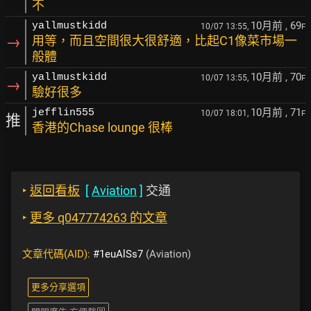
不
10月前
, 69
yallmustkidd
10/07 13:55,
F
→
用等，而且空間很大很舒適，比起C1像菜市場一
般體
10月前
, 70
yallmustkidd
10/07 13:55,
F
→
驗好很多
10月前
, 71
jefflin555
10/07 18:01,
F
推
香港的Chase lounge 很棒
‣
返回看板
[
Aviation
]
交通
‣
更多 q047774263 的文章
文章代碼(AID):
#1euAlSs7
(Aviation)
更多分享選項