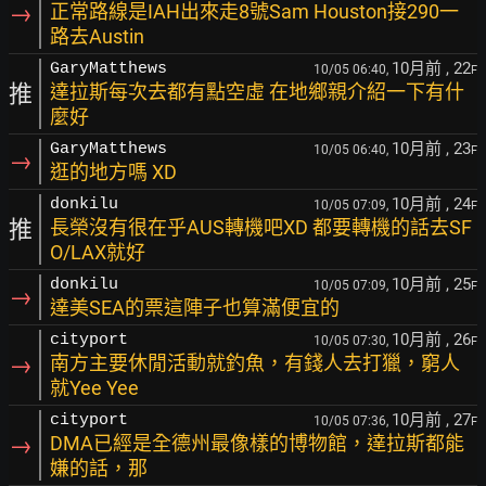
→
正常路線是IAH出來走8號Sam Houston接290一
路去Austin
10月前
, 22
GaryMatthews
10/05 06:40,
F
推
達拉斯每次去都有點空虛 在地鄉親介紹一下有什
麼好
10月前
, 23
GaryMatthews
10/05 06:40,
F
→
逛的地方嗎 XD
10月前
, 24
donkilu
10/05 07:09,
F
推
長榮沒有很在乎AUS轉機吧XD 都要轉機的話去SF
O/LAX就好
10月前
, 25
donkilu
10/05 07:09,
F
→
達美SEA的票這陣子也算滿便宜的
10月前
, 26
cityport
10/05 07:30,
F
→
南方主要休閒活動就釣魚，有錢人去打獵，窮人
就Yee Yee
10月前
, 27
cityport
10/05 07:36,
F
→
DMA已經是全德州最像樣的博物館，達拉斯都能
嫌的話，那