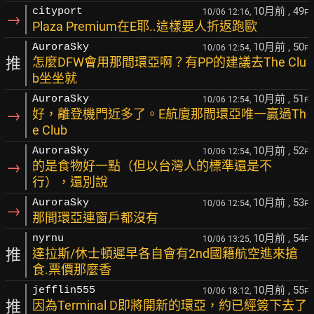
10月前
, 49
cityport
10/06 12:16,
F
→
Plaza Premium在E耶..這樣要人折返跑歐
10月前
, 50
AuroraSky
10/06 12:54,
F
推
怎麼DFW會用那間環亞啊？有PP的建議去The Clu
b坐坐就
10月前
, 51
AuroraSky
10/06 12:54,
F
→
好，離登機門近多了。E航廈那間環亞唯一贏過Th
e Club
10月前
, 52
AuroraSky
10/06 12:54,
F
→
的是食物好一點（但以台灣人的標準還是不
行），還別說
10月前
, 53
AuroraSky
10/06 12:54,
F
→
那間環亞連窗戶都沒有
10月前
, 54
nyrnu
10/06 13:25,
F
推
達拉斯/休士頓遲早各自會有2nd國籍航空進來搶
食.票價那麼香
10月前
, 55
jefflin555
10/06 18:12,
F
推
因為Terminal D即將開新的環亞，約已經簽下去了