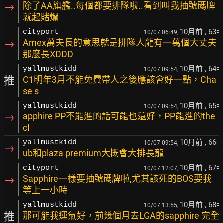
→
除了AA旗艦..每個都要排隊啦..看到叫我抽號碼牌
就起賭爛
10月前
, 63
cityport
10/07 06:49,
F
→
Amex萬夫長的意思就是排隊人龍有一萬個大丈夫
那麼長XDDD
10月前
, 64
yallmustkidd
10/07 09:54,
F
推
C1明年3月不能免費帶人之後應該會好一點，Cha
se s
10月前
, 65
yallmustkidd
10/07 09:54,
F
→
apphire PP不能進的話可能也還好，PP能進的the
cl
10月前
, 66
yallmustkidd
10/07 09:54,
F
→
ub和plaza premium大概會大排長龍
10月前
, 67
cityport
10/07 12:07,
F
→
Sapphire一樣要抽號碼牌啦,尤其該死的BOS要我
等上一小時
10月前
, 68
yallmustkidd
10/07 13:55,
F
推
那可能我運氣好，前幾個月去LGA的sapphire 完全