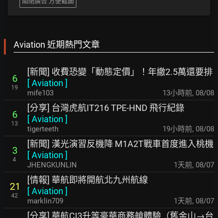
關閉廣告 方便截圖
Aviation 近期熱門文章
[新聞] 收費恐變「動態定價」！年繳2.5萬還要排
6
[
Aviation
]
19
mife103
13小時前
,
08/08
[分享] 台灣虎航IT216 TPE-HND 飛行紀錄
6
[
Aviation
]
13
tigerteeth
19小時前
,
08/08
[新聞] 漢光演習反機降 M1A2T戰車首度進入桃機
3
[
Aviation
]
4
JHENGKUNLIN
1天前
,
08/07
[情報] 華航即將開航北九州航線
21
[
Aviation
]
42
marklin709
1天前
,
08/07
[分享] 華航CI3升等豪華商務艙體驗（舊金山→台