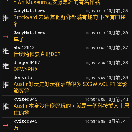
n Art Museum是安藤忠雄的有名作品
10月前
, 35
GaryMatthews
10/05 09:19,
F
推
Stockyard 去過 其他好像都滿有趣的 下次有口袋
名
10月前
, 36
GaryMatthews
10/05 09:19,
F
→
單了
10月前
, 37
abc12812
10/05 09:47,
F
推
什麼時候要直飛DC?
10月前
, 38
dragon9487
10/05 12:34,
F
推
DFW>PHX
10月前
, 39
donkilu
10/05 16:45,
F
推
Austin好玩是好玩在活動很多 SXSW ACL F1 電影
節等等
10月前
, 40
xvited945
10/05 16:56,
F
推
Austin本身沒什麼好玩的，就是一個科技業人士居
住的地
10月前
, 41
xvited945
10/05 16:56,
F
→
方