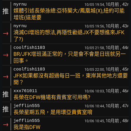
10月前
, 42
nyrnu
10/05 19:54,
F
推
媒體引述長榮孫總:亞特蘭大/鳳凰城(X),紐約可能
增班(這是要
10月前
, 43
nyrnu
10/05 19:56,
F
→
澆滅CI增班的想法,再隱性勸退JX不要想進來JFK
了?)
10月前
, 44
coolfish1103
10/05 21:58,
F
→
BR/JFK增班滿正常的，只是會不會是日班就另一
回事。
10月前
, 45
coolfish1103
10/05 22:00,
F
→
JFK如果都沒有超過每日一班，東岸其他地方還要
開？
10月前
, 46
xxx761011
10/06 10:03,
F
推
長榮在DFW機場有貴賓室可用嗎?
10月前
, 47
jefflin555
10/06 10:44,
F
推
長榮星期五飛，是用環亞貴賓室唷
10月前
, 48
jefflin555
10/06 10:45,
F
→
我是指DFW