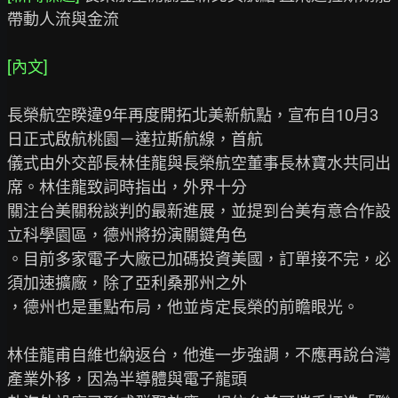
帶動人流與金流

[內文]
長榮航空睽違9年再度開拓北美新航點，宣布自10月3
日正式啟航桃園－達拉斯航線，首航

儀式由外交部長林佳龍與長榮航空董事長林寶水共同出
席。林佳龍致詞時指出，外界十分

關注台美關稅談判的最新進展，並提到台美有意合作設
立科學園區，德州將扮演關鍵角色

。目前多家電子大廠已加碼投資美國，訂單接不完，必
須加速擴廠，除了亞利桑那州之外

，德州也是重點布局，他並肯定長榮的前瞻眼光。

林佳龍甫自維也納返台，他進一步強調，不應再說台灣
產業外移，因為半導體與電子龍頭
