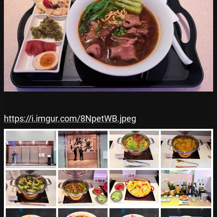
https://i.imgur.com/8NpetWB.jpeg