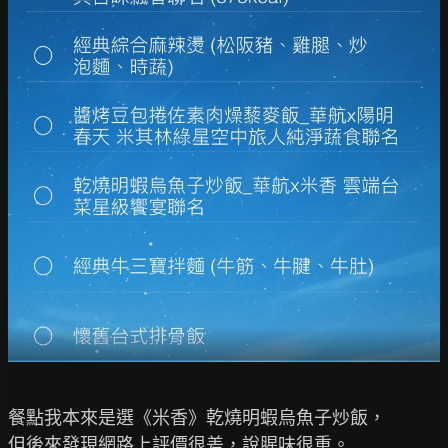
餐點我本來是選《米香》乾燒明蝦烏魚子炒飯，

但後來發現網路上評價很差，說腥味很重。
