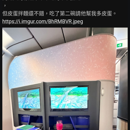
，

https://i.imgur.com/BhRMBVR.jpeg