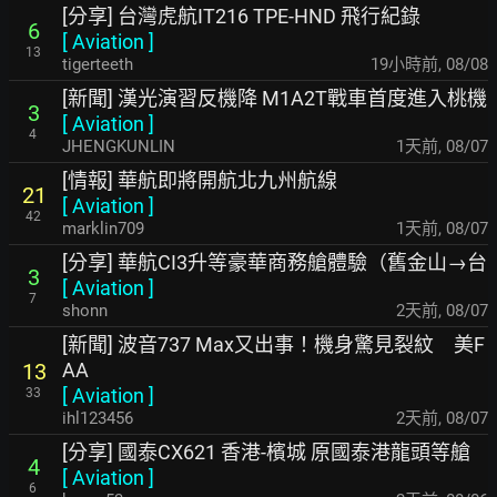
[分享] 台灣虎航IT216 TPE-HND 飛行紀錄
6
[
Aviation
]
13
tigerteeth
19小時前
,
08/08
[新聞] 漢光演習反機降 M1A2T戰車首度進入桃機
3
[
Aviation
]
4
JHENGKUNLIN
1天前
,
08/07
[情報] 華航即將開航北九州航線
21
[
Aviation
]
42
marklin709
1天前
,
08/07
[分享] 華航CI3升等豪華商務艙體驗（舊金山→台
3
[
Aviation
]
7
shonn
2天前
,
08/07
[新聞] 波音737 Max又出事！機身驚見裂紋 美F
AA
13
[
Aviation
]
33
ihl123456
2天前
,
08/07
[分享] 國泰CX621 香港-檳城 原國泰港龍頭等艙
4
[
Aviation
]
6