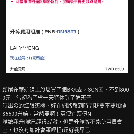
頭尾在華航線上旅展買了個BKK去，SGN回，不到800
0元。當初為了省一天特休買了這班子

時出發的紅眼班機，好在網路報到時問我要不要加價
$6500升艙，當然要啊！買便宜票價N

艙讓我升I艙已經很感激，但是升艙等不能使用貴賓
室，也沒有加計會籍哩程(還好我早已
