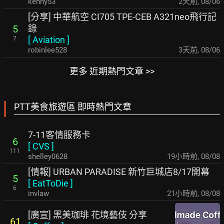
kenny53
2天前
,
08/06
[分享] 中華航空 CI705 TPE-CEB A321neo飛行記
錄
5
[
Aviation
]
7
robinlee528
3天前
,
08/06
更多 近期熱門文章 >>
PTT美食旅遊區 即時熱門文章
7-11客情服務卡
6
[
CVS
]
111
shelley0628
19小時前
,
08/08
[情報] URBAN PARADISE 新竹巨城店8/17開幕
5
[
EatToDie
]
6
invlaw
21小時前
,
08/08
[廣宣] 黑美珈琲 花境藝伎 分享
61