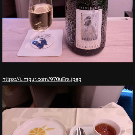
https://i.imgur.com/970uErs.jpeg