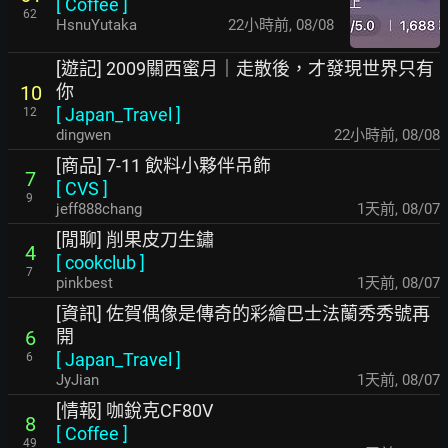
[
Coffee
]
62
HsnuYutaka
22小時前
,
08/08
[遊記] 2009關西蜜月｜走散後，才發現世界只有
你
10
[
Japan_Travel
]
12
dingwen
22小時前
,
08/08
[商品] 7-11 飲料小夥伴吊飾
7
[
CVS
]
9
jeff888chang
1天前
,
08/07
[閒聊] 削果皮刀生鏽
4
[
cookclub
]
7
pinkbest
1天前
,
08/07
[資訊] 佐賀偶像是傳奇的彩繪巴士法蘭秀秀號再
開
6
[
Japan_Travel
]
6
JyJian
1天前
,
08/07
[情報] 咖銳克CF80V
8
[
Coffee
]
49