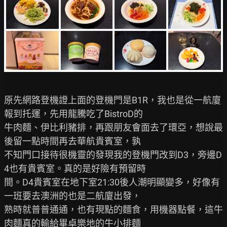
原先網路登機證上面的登機門是B1R，我也是從一航廈
報到托運，先用龍騰吃了BistroD的

牛肉麵、伊比利豬排，再跟朋友會面去了環亞，想說最
後留一點時間再去華航貴賓室，孰

不知門口接待很機靈的發現我的登機門改到D3，旁邊D
4也有貴賓室。真的是好險有預留時

間。D4貴賓室在地下室21:30後人潮明顯變多，好像有
一班要去澳洲的也是二航廈出發，

熟時就普普通通，也有現點的麵食，用機器點餐，這牛
肉麵真的輸給畢卓樂地的牛小排麵
