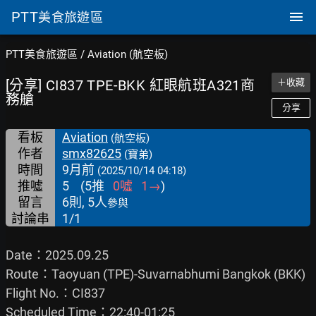
PTT
美食旅遊區
PTT美食旅遊區
/
Aviation (航空板)
[分享] CI837 TPE-BKK 紅眼航班A321商
＋收藏
務艙
分享
看板
Aviation
(航空板)
作者
smx82625
(寶弟)
時間
9月前
(2025/10/14 04:18)
推噓
5
(
5
推
0
噓
1
→
)
留言
6則, 5人
參與
討論串
1/1
Date：2025.09.25

Route：Taoyuan (TPE)-Suvarnabhumi Bangkok (BKK)

Flight No.：CI837

Scheduled Time：22:40-01:25
