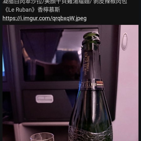
凝脂白肉翠沙拉/美顏干貝雞湯蘊麵/ 剝皮辣椒肉包

https://i.imgur.com/qrqbxqW.jpeg