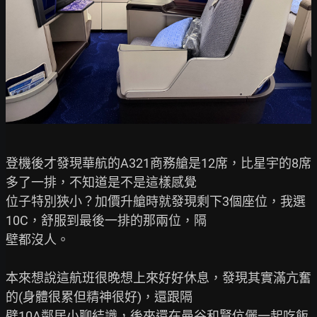
登機後才發現華航的A321商務艙是12席，比星宇的8席
多了一排，不知道是不是這樣感覺

位子特別狹小？加價升艙時就發現剩下3個座位，我選
10C，舒服到最後一排的那兩位，隔

壁都沒人。

本來想說這航班很晚想上來好好休息，發現其實滿亢奮
的(身體很累但精神很好)，還跟隔

壁10A鄰居小聊結識，後來還在曼谷和賢伉儷一起吃飯