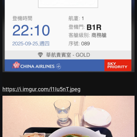
https://i.imgur.com/l1Iu5nT.jpeg