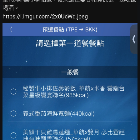
https://i.imgur.com/2x0UcWd.jpeg