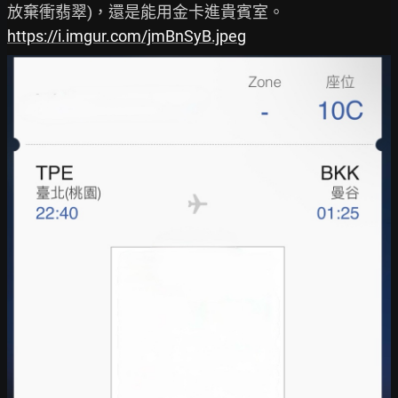
https://i.imgur.com/jmBnSyB.jpeg