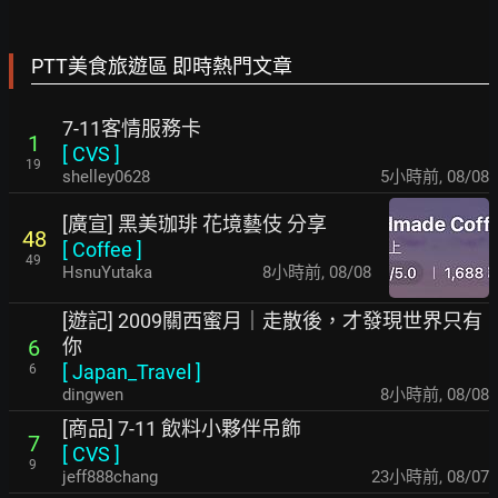
PTT美食旅遊區 即時熱門文章
7-11客情服務卡
1
[
CVS
]
19
shelley0628
5小時前
,
08/08
[廣宣] 黑美珈琲 花境藝伎 分享
48
[
Coffee
]
49
HsnuYutaka
8小時前
,
08/08
[遊記] 2009關西蜜月｜走散後，才發現世界只有
你
6
[
Japan_Travel
]
6
dingwen
8小時前
,
08/08
[商品] 7-11 飲料小夥伴吊飾
7
[
CVS
]
9
jeff888chang
23小時前
,
08/07