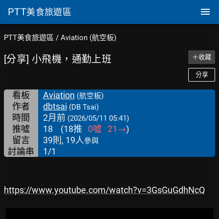
PTT
美食旅遊區
PTT美食旅遊區
/
Aviation (航空板)
[分享] 小飛機，通勤上班
＋收藏
分享
看板
Aviation
(航空板)
作者
dbtsai
(DB Tsai)
時間
2月前
(2026/05/11 05:41)
推噓
18
(
18
推
0
噓
21
→
)
留言
39則, 19人
參與
討論串
1/1
https://www.youtube.com/watch?v=3GsGuGdhNcQ