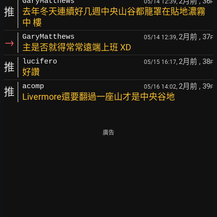
2月前
, 36
GaryMatthews
05/14 12:39,
F
推
去年冬天連續好几週中央山谷都籠罩在貼地濃霧
中 樓
2月前
, 37
GaryMatthews
05/14 12:39,
F
→
主是否就得常常遠端上班 XD
2月前
, 38
lucifero
05/15 16:17,
F
推
好讚
2月前
, 39
acomp
05/16 14:02,
F
推
Livermore還要翻過一座山才是中央谷地
廣告