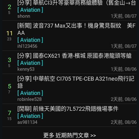
[分享] 華航CI3升等豪華商務艙體驗（舊金山→台
2
[
Aviation
]
5
shonn
1天前
,
08/07
[新聞] 波音737 Max又出事！機身驚見裂紋 美F
AA
11
[
Aviation
]
23
ihl123456
1天前
,
08/07
[分享] 國泰CX621 香港-檳城 原國泰港龍頭等艙
3
[
Aviation
]
5
kenny53
1天前
,
08/06
[分享] 中華航空 CI705 TPE-CEB A321neo飛行記
錄
5
[
Aviation
]
7
robinlee528
2天前
,
08/06
[閒聊] 前幾天美國的7L5722飛錯機場事件
7
[
Aviation
]
15
as981134
2天前
,
08/06
更多 近期熱門文章 >>