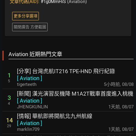
文章代碼(AID):
#1g0MmHiS
(Aviation)
更多分享選項
關閉廣告 方便截圖
Aviation 近期熱門文章
[分享] 台灣虎航IT216 TPE-HND 飛行紀錄
1
[
Aviation
]
5
tigerteeth
5小時前
,
08/08
[新聞] 漢光演習反機降 M1A2T戰車首度進入桃機
3
[
Aviation
]
4
JHENGKUNLIN
1天前
,
08/07
[情報] 華航即將開航北九州航線
14
[
Aviation
]
29
marklin709
1天前
,
08/07