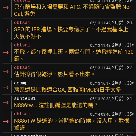
2月前
, 29
dbtsai
05/13 11:41,
F
→
只有離場和入場需要和 ATC. 不過隨時會監聽 Nor
Cal, 避免
2月前
, 30
dbtsai
05/13 11:42,
F
→
SFO 的 IFR 進場。快要考儀表了，不過我基本上
天氣不好不
2月前
, 31
dbtsai
05/13 11:43,
F
→
不飛。都在家裡上班。兩邊有門，這飛機巡航 130
節。
2月前
, 32
dbtsai
05/13 11:44,
F
→
估計擦得很乾淨，影片看不出來。
2月前
, 33
acomp
05/13 16:17,
F
→
灣區還是比較適合GA, 西雅圖IMC的日子太多
2月前
, 34
suntex01
05/13 20:33,
F
→
N886tw... 這註冊編號是能選的嗎？
2月前
, 35
dbtsai
05/14 03:40,
F
→
N886TW 是選的。當時選的時候，沒人用，還很
驚訝