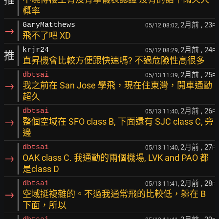
概率
2月前
, 23
GaryMatthews
05/12 08:02,
F
→
飛不了吧 XD
2月前
, 24
krjr24
05/12 08:29,
F
推
直昇機會比較方便跟快速嗎? 不過危險性高很多
2月前
, 25
dbtsai
05/13 11:39,
F
→
我之前在 San Jose 學飛，現在住東灣，開車通勤
超久
2月前
, 26
dbtsai
05/13 11:40,
F
→
整個空域在 SFO class B, 下面還有 SJC class C, 旁
邊
2月前
, 27
dbtsai
05/13 11:40,
F
→
OAK class C. 我通勤的兩個機場, LVK and PAO 都
是class D
2月前
, 28
dbtsai
05/13 11:41,
F
→
空域挺複雜的。不過我通常飛的比較低，躲在 B
下面，所以