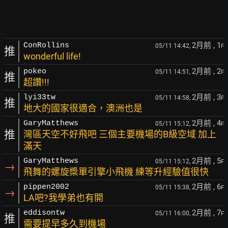
2月前
, 1
ConRollins
05/11 14:42,
F
推
wonderful life!
2月前
, 2
pokeo
05/11 14:51,
F
推
超讚!!!
2月前
, 3
lyi33tw
05/11 14:58,
F
推
地大的國家很適合，澳洲也是
2月前
, 4
GaryMatthews
05/11 15:12,
F
推
灣區天空不好飛吧 三個主要機場的B級空域 加上
滿天
2月前
, 5
GaryMatthews
05/11 15:12,
F
→
飛舞的螺旋槳單引擎小飛機 練等升經驗值很快
2月前
, 6
pippen2002
05/11 15:38,
F
→
LA吧?我學弟也有開
2月前
, 7
eddisontw
05/11 16:00,
F
推
需要提早多久到機場