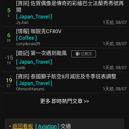
[資訊] 佐賀偶像是傳奇的彩繪巴士法蘭秀秀號再
開
5
[
Japan_Travel
]
5
JyJian
1天前
,
08/07
[情報] 咖銳克CF80V
6
[
Coffee
]
39
corydoras09
1天前
,
08/07
[遊記] 第一次遇到颱風
已刪文
-15
[
Japan_Travel
]
19
qadc
1天前
,
08/07
[資訊] 泰國獅子航空8月減班及冬季班表調整
19
[
Japan_Travel
]
27
OhmoriHarumi
1天前
,
08/07
更多 即時熱門文章 >>
‣
返回看板
[
Aviation
]
交通