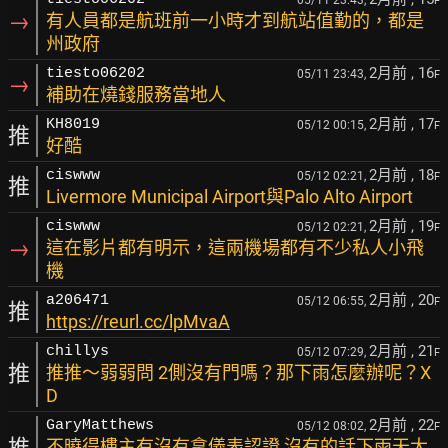
F
→
有人員都是航班前一小時才到航站值勤的，都是
州政府
2月前
, 16
tiesto06202
05/11 23:43,
F
→
補助在燒錢服務當地人
2月前
, 17
KH8019
05/12 00:15,
F
推
好酷
2月前
, 18
ciswww
05/12 02:21,
F
推
Livermore Municipal Airport與Palo Alto Airport
2月前
, 19
ciswww
05/12 02:21,
F
→
這在影片都有明示，這兩機場都有不少私人小飛
機
2月前
, 20
a206471
05/12 06:55,
F
推
https://reurl.cc/lpMvaA
2月前
, 21
chillys
05/12 07:29,
F
推
推推～弱弱問 2側沒有門嗎？那下雨怎麼辦呢？X
D
2月前
, 22
GaryMatthews
05/12 08:02,
F
推
不曉得樓主有沒有拿儀表認證 沒有的話下雨天大