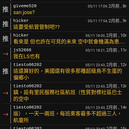
2月前
, 8
giveme520
05/11 17:09,
F
推
san jose?
2月前
, 9
hicker
05/11 17:54,
F
推
這要受航管管制吧??
2月前
, 10
hicker
05/11 18:00,
F
推
看來是 但也許在可見的未來 空中就會機滿為患....
2月前
, 11
js52666
05/11 18:21,
F
→
我在LS也有
2月前
, 12
tiesto06202
05/11 23:43,
F
推
這還算好的，美國還有很多那種超級鳥不生蛋的
偏鄉小
2月前
, 13
tiesto06202
05/11 23:43,
F
→
鎮，設有里民服務社區航班（性質對標社區巴士
的空中
2月前
, 14
tiesto06202
05/11 23:43,
F
→
版），一天一兩班，每班乘客最多不超過三人，
航廈所
2月前
, 15
tiesto06202
05/11 23:43,