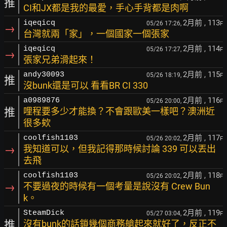
推
CI和JX都是我的最愛，手心手背都是肉啊
2月前
, 113
iqeqicq
05/26 17:26,
F
→
台灣就兩「家」，一個國家一個張家
2月前
, 114
iqeqicq
05/26 17:27,
F
→
張家兄弟滑起來！
2月前
, 115
andy30093
05/26 18:19,
F
推
沒bunk還是可以 看看BR CI 330
2月前
, 116
a0989876
05/26 20:00,
F
推
哩程要多少才能換？不會跟歐美一樣吧？澳洲近
很多欸
2月前
, 117
coolfish1103
05/26 20:02,
F
→
我知道可以，但我記得那時候討論 339 可以丟出
去飛
2月前
, 118
coolfish1103
05/26 20:02,
F
→
不要過夜的時候有一個考量是說沒有 Crew Bun
k。
2月前
, 119
SteamDick
05/27 03:04,
F
推
沒有bunk的話鎖幾個商務艙起來就好了，反正不