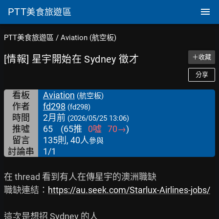
PTT
美食旅遊區
PTT美食旅遊區
/
Aviation (航空板)
[情報] 星宇開始在 Sydney 徵才
＋收藏
分享
看板
Aviation
(航空板)
作者
fd298
(fd298)
時間
2月前
(2026/05/25 13:06)
推噓
65
(
65
推
0
噓
70
→
)
留言
135則, 40人
參與
討論串
1/1
在 thread 看到有人在傳星宇的澳洲職缺

職缺連結：
https://au.seek.com/Starlux-Airlines-jobs/
這次是想招 Sydney 的人
