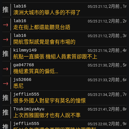
2月前
, 1
lab16
05/25 21:12,
F
推
澳洲大城市的華人多的不得了
2月前
, 2
lab16
05/25 21:12,
F
→
走在街上都還能聽見台語
2月前
, 3
lab16
05/25 21:12,
F
→
開航雪梨感覺是會有市場的
2月前
, 4
kilmmy149
05/25 21:16,
F
推
航點一直擴張 機組人員素質卻跟不上
2月前
, 5
ga047768
05/25 21:30,
F
→
機組素質真的偏低…
2月前
, 6
js52666
05/25 21:33,
F
→
悉尼
2月前
, 7
jefflin555
05/25 21:34,
F
推
很多外國人對星宇有莫名的憧憬
2月前
, 8
TsukimiyaAyu
05/25 21:41,
F
推
上次西雅圖徵才也有人說不準
2月前
, 9
jefflin555
05/25 22:00,
F
推