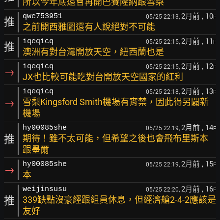
所以今年底還會再開巴賽隆納跟雪梨
2月前
, 10
qwe753951
05/25 22:13,
F
推
之前開西雅圖還有人說絕對不可能
2月前
, 11
iqeqicq
05/25 22:15,
F
推
澳洲有對台灣開放天空，紐西蘭也是
2月前
, 12
iqeqicq
05/25 22:15,
F
→
JX也比較可能吃對台開放天空國家的紅利
2月前
, 13
iqeqicq
05/25 22:18,
F
→
雪梨Kingsford Smith機場有宵禁，因此得另闢新
機場
2月前
, 14
hy00085she
05/25 22:19,
F
推
期待！雖不太可能，但希望之後也會飛布里斯本
跟墨爾
2月前
, 15
hy00085she
05/25 22:19,
F
→
本
2月前
, 16
weijinsusu
05/25 22:20,
F
推
339缺點沒豪經跟組員休息，但經濟艙2-4-2應該是
友好