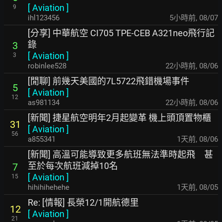
[
Aviation
]
9
ihl123456
5小時前
,
08/07
[分享] 中華航空 CI705 TPE-CEB A321neo飛行記
錄
3
[
Aviation
]
3
robinlee528
22小時前
,
08/06
[閒聊] 前幾天美國的7L5722飛錯機場事件
5
[
Aviation
]
12
as981134
22小時前
,
08/06
[新聞] 捷星航空明年2月起變革 機上頭頂置物櫃
31
[
Aviation
]
56
a855341
1天前
,
08/06
[新聞] 高溫可能導致更多航班無法準時起飛 甚
至於每次航班減掉10名
7
[
Aviation
]
15
hihihihehehe
1天前
,
08/05
Re: [情報] 長榮12/1開航德里
12
[
Aviation
]
21