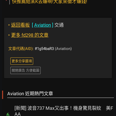
快推薦給某K去賺啊!大家來徵才賺錢!
‣
返回看板
[
Aviation
]
交通
‣
更多 fd298 的文章
文章代碼(AID):
#1g54baR3
(Aviation)
更多分享選項
關閉廣告 方便截圖
Aviation 近期熱門文章
[新聞] 波音737 Max又出事！機身驚見裂紋 美F
AA
6