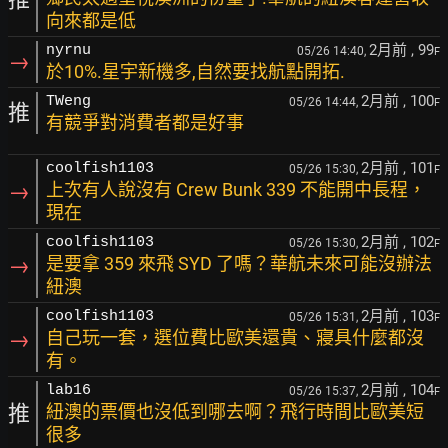
向來都是低
2月前
, 99
nyrnu
05/26 14:40,
F
→
於10%.星宇新機多,自然要找航點開拓.
2月前
, 100
TWeng
05/26 14:44,
F
推
有競爭對消費者都是好事
2月前
, 101
coolfish1103
05/26 15:30,
F
→
上次有人說沒有 Crew Bunk 339 不能開中長程，
現在
2月前
, 102
coolfish1103
05/26 15:30,
F
→
是要拿 359 來飛 SYD 了嗎？華航未來可能沒辦法
紐澳
2月前
, 103
coolfish1103
05/26 15:31,
F
→
自己玩一套，選位費比歐美還貴、寢具什麼都沒
有。
2月前
, 104
lab16
05/26 15:37,
F
推
紐澳的票價也沒低到哪去啊？飛行時間比歐美短
很多