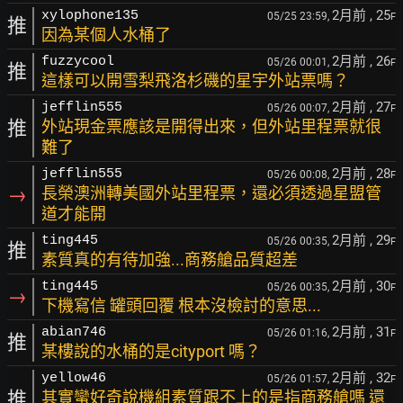
2月前
, 25
xylophone135
05/25 23:59,
F
推
因為某個人水桶了
2月前
, 26
fuzzycool
05/26 00:01,
F
推
這樣可以開雪梨飛洛杉磯的星宇外站票嗎？
2月前
, 27
jefflin555
05/26 00:07,
F
推
外站現金票應該是開得出來，但外站里程票就很
難了
2月前
, 28
jefflin555
05/26 00:08,
F
→
長榮澳洲轉美國外站里程票，還必須透過星盟管
道才能開
2月前
, 29
ting445
05/26 00:35,
F
推
素質真的有待加強...商務艙品質超差
2月前
, 30
ting445
05/26 00:35,
F
→
下機寫信 罐頭回覆 根本沒檢討的意思...
2月前
, 31
abian746
05/26 01:16,
F
推
某樓說的水桶的是cityport 嗎？
2月前
, 32
yellow46
05/26 01:57,
F
推
其實蠻好奇說機組素質跟不上的是指商務艙嗎 還