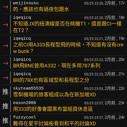
2月前
, 17
weijinsusu
05/25 22:20,
F
→
的，應該也有過夜包跟水
2月前
, 18
iqeqicq
05/25 22:20,
F
→
不知道JX的紐澳線是否在桃機T1，還是跟CI一樣
在T2？
2月前
, 19
iqeqicq
05/25 22:21,
F
→
之前CI用A333長程型飛的時候，不知道有沒有cre
w bunk？
2月前
, 20
iqeqicq
05/25 22:22,
F
→
BR飛BNE曾用A332，現在多用787系列
2月前
, 21
iqeqicq
05/25 22:23,
F
→
BR的78X也有區域型和長程型之分
2月前
, 22
skyteam55535
05/25 23:03,
F
推
雪梨機場的旅客組成以為在新加坡XD
2月前
, 23
eason2000
05/25 23:57,
F
推
用333的好像會圍黑布當組員休息區
2月前
, 24
fuzzycool
05/25 23:57,
F
推
難得在星宇討論板看到和平的討論XD