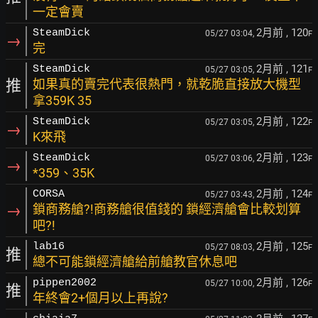
一定會賣
2月前
, 120
SteamDick
05/27 03:04,
F
→
完
2月前
, 121
SteamDick
05/27 03:05,
F
推
如果真的賣完代表很熱門，就乾脆直接放大機型
拿359K 35
2月前
, 122
SteamDick
05/27 03:05,
F
→
K來飛
2月前
, 123
SteamDick
05/27 03:06,
F
→
*359、35K
2月前
, 124
CORSA
05/27 03:43,
F
→
鎖商務艙?!商務艙很值錢的 鎖經濟艙會比較划算
吧?!
2月前
, 125
lab16
05/27 08:03,
F
推
總不可能鎖經濟艙給前艙教官休息吧
2月前
, 126
pippen2002
05/27 10:00,
F
推
年終會2+個月以上再說?