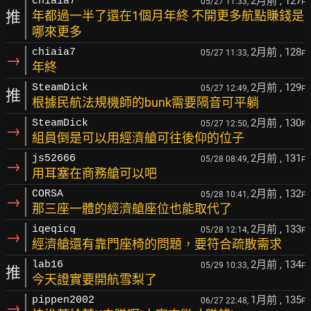
2月前
, 127
chiaia7
05/27 11:33,
F
推
年都過一半了還在1個月年終 不開更多航點賺錢是
哪來更多
2月前
, 128
chiaia7
05/27 11:33,
F
→
年終
2月前
, 129
SteamDick
05/27 12:49,
F
推
根據民航法規機師的bunk需要隔音可平躺
2月前
, 130
SteamDick
05/27 12:50,
F
→
組員倒是可以用經濟艙可往後仰的位子
2月前
, 131
js52666
05/28 08:49,
F
→
用耳塞在商務艙可以吧
2月前
, 132
CORSA
05/28 10:41,
F
→
那三座一體的經濟艙座位也能取代了
2月前
, 133
iqeqicq
05/28 12:14,
F
→
經濟艙還有靠門座椅的問題，要符合疏散需求
2月前
, 134
lab16
05/29 10:33,
F
推
今天證實要開航雪梨了
1月前
, 135
pippen2002
06/27 22:48,
F
→