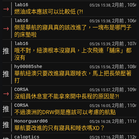
2月前
, 105
lab16
05/26 15:38,
F
→
燃油成本應該可以比較低 (?!
2月前
, 106
lab16
05/26 15:38,
F
→
倒是華航的寢具真的該改進了，一塊布是哪門子
的床墊啦
2月前
, 107
lab16
05/26 15:39,
F
推
哦不對，紐澳根本沒寢具，上次飛連「舖床」都
沒有
2月前
, 108
hy00085she
05/26 15:56,
F
推
華航紐澳只要改進寢具跟睡衣，馬上把長榮壓著
打
2月前
, 109
CORSA
05/26 15:57,
F
→
沒組員休息室不能拿來開中長程的原因是?!
2月前
, 110
CORSA
05/26 16:05,
F
推
不過澳洲的DRW倒是應該可以考慮的航點
2月前
, 111
Honorguard06
05/26 16:28,
F
推
華航要改進的只有寢具和睡衣嗎XD？
2月前
, 112
caloptics
05/26 17:16,
F