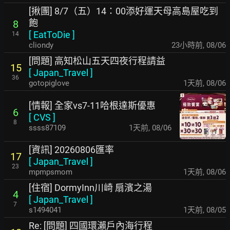
[揪團] 8/7（五）14：00添好運天母高島屋吃到
飽
8
[
EatToDie
]
14
cliondy
23小時前
,
08/06
[問題] 高知松山五天四夜行程請益
15
[
Japan_Travel
]
36
gotopiglove
1天前
,
08/06
[情報] 全家vs7-11哈根達斯優惠
6
[
CVS
]
8
ssss87109
1天前
,
08/06
[資訊] 20260806匯率
17
[
Japan_Travel
]
23
mpmpsmom
1天前
,
08/06
[住宿] DormyInn川崎 扇濱之湯
4
[
Japan_Travel
]
7
s1494041
1天前
,
08/05
Re: [問題] 四國環瀨戶內海行程