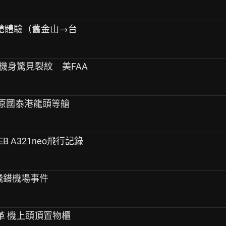
務艙體驗（舊金山→台
事！機身驚見裂紋 美FAA
檳城 原國泰港龍頭等艙
CEB A321neo飛行記錄
2飛錯機場事件
變革 機上頭頂置物櫃