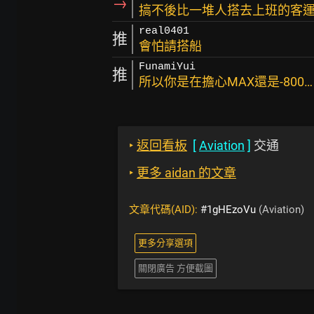
→
搞不後比一堆人搭去上班的客運
real0401
推
會怕請搭船
FunamiYui
推
所以你是在擔心MAX還是-800
‣
返回看板
[
Aviation
]
交通
‣
更多 aidan 的文章
文章代碼(AID):
#1gHEzoVu
(Aviation)
更多分享選項
關閉廣告 方便截圖