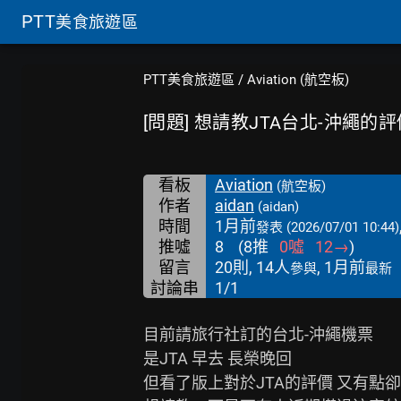
PTT
美食旅遊區
PTT美食旅遊區
/
Aviation (航空板)
[問題] 想請教JTA台北-沖繩的
看板
Aviation
(航空板)
作者
aidan
(aidan)
時間
1月前
發表
(2026/07/01 10:44)
推噓
8
(
8
推
0
噓
12
→
)
留言
20則, 14人
, 1月前
參與
最新
討論串
1/1
目前請旅行社訂的台北-沖繩機票

是JTA 早去 長榮晚回

但看了版上對於JTA的評價 又有點卻步（