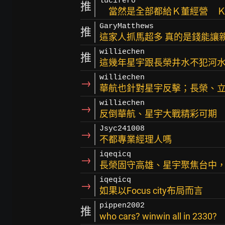
lucifero
推
當然是全部都給Ｋ董經營 Ｋ
GaryMatthews
推
這家人抓馬超多 真的是錢能讓
williechen
推
這幾年星宇跟長榮井水不犯河水
williechen
→
華航也針對星宇反擊；長榮、
williechen
→
反倒華航、星宇大戰精彩可期
Jsyc241008
→
不都專業經理人嗎
iqeqicq
→
長榮固守高雄、星宇聚焦台中
iqeqicq
→
如果以Focus city布局而言
pippen2002
推
who cars? winwin all in 2330?