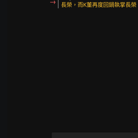
→
長榮，而K董再度回鍋執掌長榮