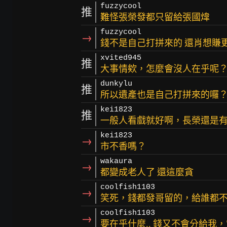
fuzzycool
推
難怪張榮發都只留給張國煒
fuzzycool
→
錢不是自己打拼來的 還肖想賺
xvited945
推
大事情欸，怎麼會沒人在乎呢
dunkylu
推
所以遺產也是自己打拼來的囉
kei1823
推
一般人看戲就好啊，長榮還是有
kei1823
→
市不香嗎？
wakaura
→
都變成老人了 還這麼貪
coolfish1103
→
笑死，錢都發哥留的，給誰都
coolfish1103
→
要在乎什麼.. 錢又不會分給我