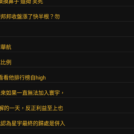
摸摸鼻子 還拗 笑死
硬邦邦收盤漲了快半根？勿
購華航
成比例
看看他排行榜自high
未來如果一直無法加入寰宇，
解的一天，反正利益至上也
我認為星宇最終的歸處是併入