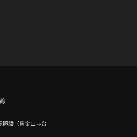
航線
務艙體驗（舊金山→台