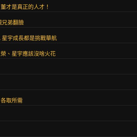
董才是真正的人才！
親兄弟翻臉
 星宇成長都是挑戰華航
立榮、星宇應該沒啥火花
，各取所需