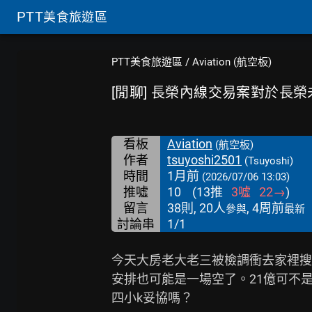
PTT
美食旅遊區
PTT美食旅遊區
/
Aviation (航空板)
[閒聊] 長榮內線交易案對於長
看板
Aviation
(航空板)
作者
tsuyoshi2501
(Tsuyoshi)
時間
1月前
(2026/07/06 13:03)
推噓
10
(
13
推
3
噓
22
→
)
留言
38則, 20人
, 4周前
參與
最新
討論串
1/1
今天大房老大老三被檢調衝去家裡搜
安排也可能是一場空了。21億可不
四小k妥協嗎？
