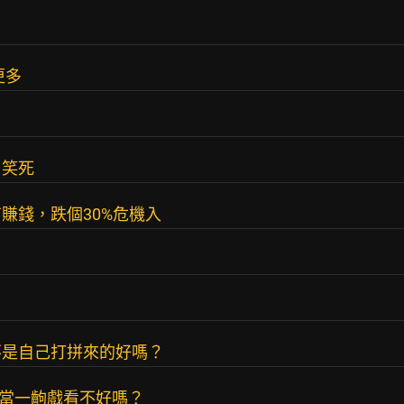
更多
？
？笑死
賺錢，跌個30%危機入
不是自己打拼來的好嗎？
，當一齣戲看不好嗎？