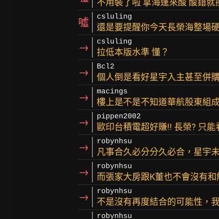
不用裝了啦 拿海運來酸 酸錯就
csluling
噓
還是要提醒你今天長榮海整場
csluling
→
拉低本版水準 懂？
Bcl2
→
個人倒是看好星宇入主甚至併
macings
→
樓上是不是不知道華航股東組
pippen2002
→
歐印台積電超好賺!! 長榮? 只能
robynhsu
→
凡事合久必分分久必合，星宇
robynhsu
→
而張家大房跟K董也不會沒有和
robynhsu
→
不是沒有再度結合的可能性，
robynhsu