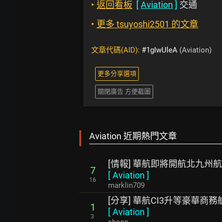
‣
返回看板
[
Aviation
]
交通
‣
更多 tsuyoshi2501 的文章
文章代碼(AID):
#1gIwUleA
(Aviation)
更多分享選項
關閉廣告 方便截圖
Aviation 近期熱門文章
[情報] 華航即將開航北九州
7
[
Aviation
]
16
marklin709
[分享] 華航CI3升等豪華商
1
[
Aviation
]
3