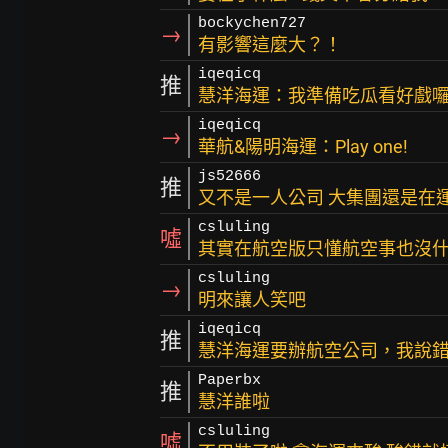
bockychen727
→
有影響這麼大？！
iqeqicq
推
慧洋海運：我準備吃瓜看好戲
iqeqicq
→
華航&陽明海運：Play one!
js52666
推
又不是一人公司 大集團還是在
csluling
噓
其實在航空版只懂航空事也沒
csluling
→
明來讓人笑吧
iqeqicq
推
慧洋海運要辦航空公司，我說
Paperbx
推
慧洋誰啦
csluling
噓